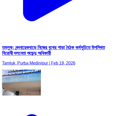
তমলুক: নন্দনায়েকবাড়ে নিজের বুথের পাড়া বৈঠক কর্মসূচিতে উপস্থিত
বিরোধী দলনেতা শুভেন্দু অধিকারী
Tamluk, Purba Medinipur | Feb 19, 2026