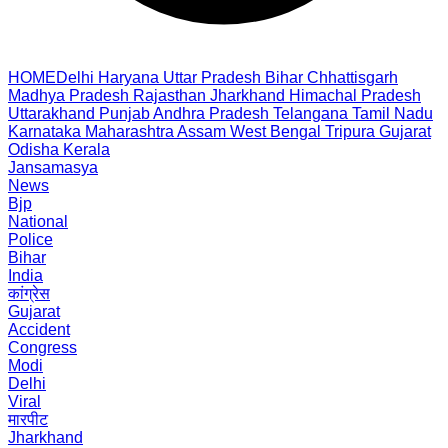
HOME
Delhi
Haryana
Uttar Pradesh
Bihar
Chhattisgarh
Madhya Pradesh
Rajasthan
Jharkhand
Himachal Pradesh
Uttarakhand
Punjab
Andhra Pradesh
Telangana
Tamil Nadu
Karnataka
Maharashtra
Assam
West Bengal
Tripura
Gujarat
Odisha
Kerala
Jansamasya
News
Bjp
National
Police
Bihar
India
कांग्रेस
Gujarat
Accident
Congress
Modi
Delhi
Viral
मारपीट
Jharkhand