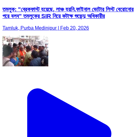
তমলুক: "ব্রেকফাস্ট হয়েছে, লাঞ্চ হয়নি,ফাইনাল ভোটার লিস্ট বেরোনোর
পরে বলব" তমলুকের SIR নিয়ে কটাক্ষ শুভেন্দু অধিকারীর
Tamluk, Purba Medinipur | Feb 20, 2026