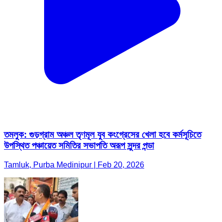
তমলুক: গুড়গ্রাম অঞ্চল তৃণমূল যুব কংগ্রেসের খেলা হবে কর্মসূচিতে
উপস্থিত পঞ্চায়েত সমিতির সভাপতি অরূপ সুন্দর পন্ডা
Tamluk, Purba Medinipur | Feb 20, 2026