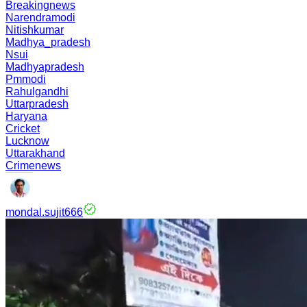
Breakingnews
Narendramodi
Nitishkumar
Madhya_pradesh
Nsui
Madhyapradesh
Pmmodi
Rahulgandhi
Uttarpradesh
Haryana
Cricket
Lucknow
Uttarakhand
Crimenews
mondal.sujit666