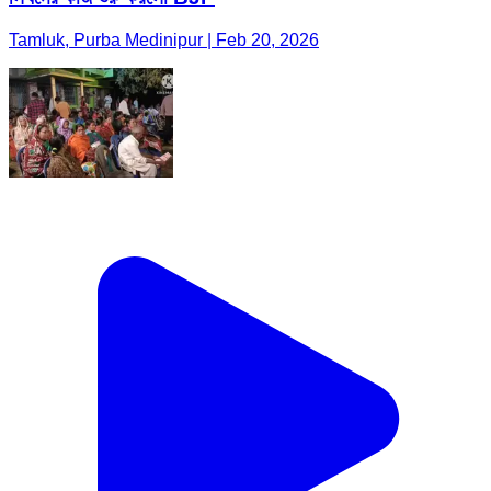
Tamluk, Purba Medinipur | Feb 20, 2026