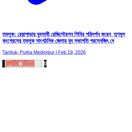
তমলুক: রেয়াপাড়ায় যুবসাথী রেজিস্ট্রেশন শিবির পরিদর্শন করেন তৃণমূল
কংগ্রেসের তমলুক সাংগঠনিক জেলার যুব সভাপতি প্রসেনজিৎ দে
Tamluk, Purba Medinipur | Feb 19, 2026