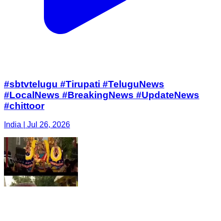
#sbtvtelugu #Tirupati #TeluguNews
#LocalNews #BreakingNews #UpdateNews
#chittoor
India | Jul 26, 2026