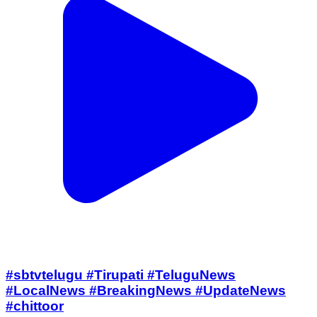
#sbtvtelugu #Tirupati #TeluguNews
#LocalNews #BreakingNews #UpdateNews
#chittoor