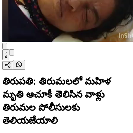
4
తిరుపతి: తిరుమలలో మహిళ
మృతి ఆచూకీ తెలిసిన వాళ్లు
తిరుమల పోలీసులకు
తెలియజేయాలి