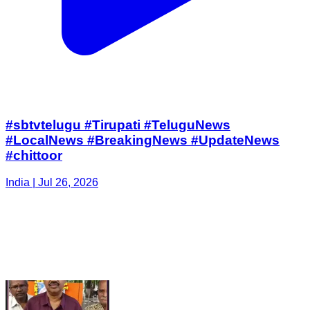
#sbtvtelugu #Tirupati #TeluguNews
#LocalNews #BreakingNews #UpdateNews
#chittoor
India | Jul 26, 2026