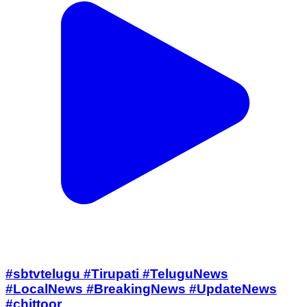
#sbtvtelugu #Tirupati #TeluguNews
#LocalNews #BreakingNews #UpdateNews
#chittoor