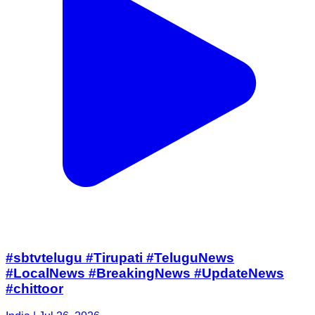
#sbtvtelugu #Tirupati #TeluguNews
#LocalNews #BreakingNews #UpdateNews
#chittoor