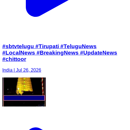
#sbtvtelugu #Tirupati #TeluguNews
#LocalNews #BreakingNews #UpdateNews
#chittoor
India | Jul 26, 2026