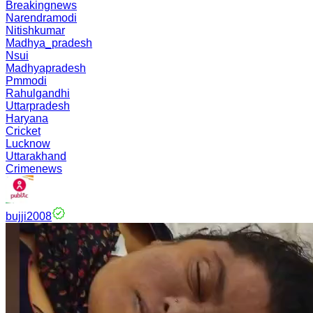
Breakingnews
Narendramodi
Nitishkumar
Madhya_pradesh
Nsui
Madhyapradesh
Pmmodi
Rahulgandhi
Uttarpradesh
Haryana
Cricket
Lucknow
Uttarakhand
Crimenews
bujji2008