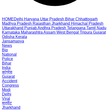
HOME
Delhi
Haryana
Uttar Pradesh
Bihar
Chhattisgarh
Madhya Pradesh
Rajasthan
Jharkhand
Himachal Pradesh
Uttarakhand
Punjab
Andhra Pradesh
Telangana
Tamil Nadu
Karnataka
Maharashtra
Assam
West Bengal
Tripura
Gujarat
Odisha
Kerala
Jansamasya
News
Bjp
National
Police
Bihar
India
कांग्रेस
Gujarat
Accident
Congress
Modi
Delhi
Viral
मारपीट
Jharkhand