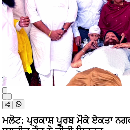
ਮਲੋਟ: ਪ੍ਰਕਾਸ਼ ਪੂਰਬ ਮੌਕੇ ਏਕਤਾ ਨਗਰ