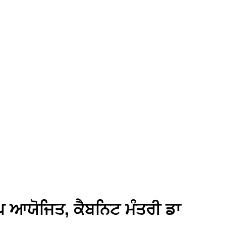
ੈਂਪ ਆਯੋਜਿਤ, ਕੈਬਨਿਟ ਮੰਤਰੀ ਡਾ