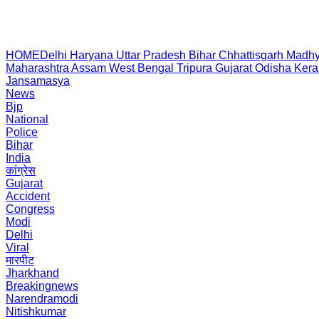
HOME
Delhi
Haryana
Uttar Pradesh
Bihar
Chhattisgarh
Madhy
Maharashtra
Assam
West Bengal
Tripura
Gujarat
Odisha
Kera
Jansamasya
News
Bjp
National
Police
Bihar
India
कांग्रेस
Gujarat
Accident
Congress
Modi
Delhi
Viral
मारपीट
Jharkhand
Breakingnews
Narendramodi
Nitishkumar