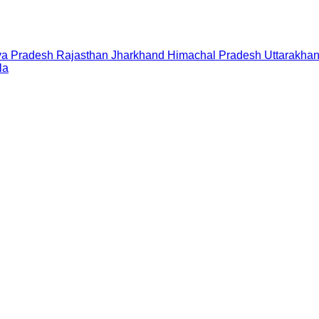
a Pradesh
Rajasthan
Jharkhand
Himachal Pradesh
Uttarakha
la