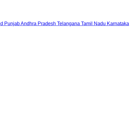
nd
Punjab
Andhra Pradesh
Telangana
Tamil Nadu
Karnataka