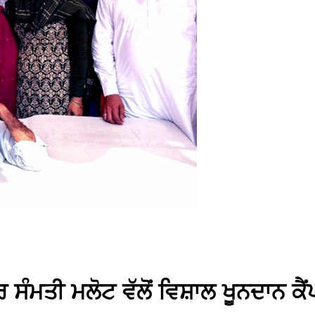
 ਸੰਮਤੀ ਮਲੋਟ ਵੱਲੋਂ ਵਿਸ਼ਾਲ ਖੂਨਦਾਨ ਕ