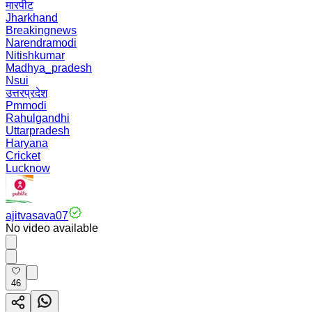
मारपीट
Jharkhand
Breakingnews
Narendramodi
Nitishkumar
Madhya_pradesh
Nsui
उत्तरप्रदेश
Pmmodi
Rahulgandhi
Uttarpradesh
Haryana
Cricket
Lucknow
ajitvasava07
No video available
46