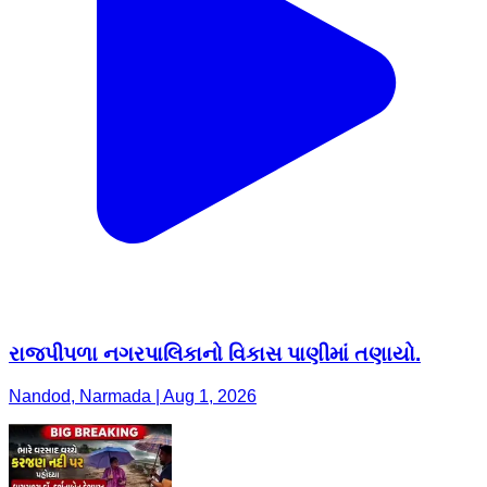
રાજપીપળા નગરપાલિકાનો વિકાસ પાણીમાં તણાયો.
Nandod, Narmada | Aug 1, 2026