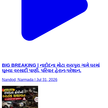
BIG BREAKING | નાદોદના મોટા રાયપુરા ગામે ઘરમાં
ઘૂસ્યા વરસાદી પાણી, પરિવાર હેરાન-પરેશાન.
Nandod, Narmada | Jul 31, 2026