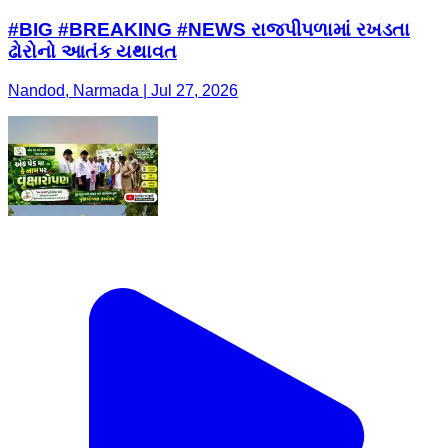
#BIG #BREAKING #NEWS રાજપીપળામાં રખડતા
ઢોરોનો આતંક યથાવત
Nandod, Narmada | Jul 27, 2026