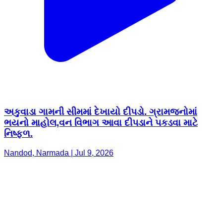
અકુવાડા ગામની સીમમાં દેખાયો દીપડો. ગ્રામજનોમાં
ભયનો માહોલ,વન વિભાગ આવા દીપડાને પકડવા માટે
નિષ્ફળ.
Nandod, Narmada | Jul 9, 2026