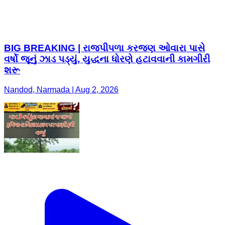
BIG BREAKING | રાજપીપળા કરજણ ઓવારા પાસે
વર્ષો જૂનું ઝાડ પડ્યું, યુદ્ધના ધોરણે હટાવવાની કામગીરી
શરૂ
Nandod, Narmada | Aug 2, 2026