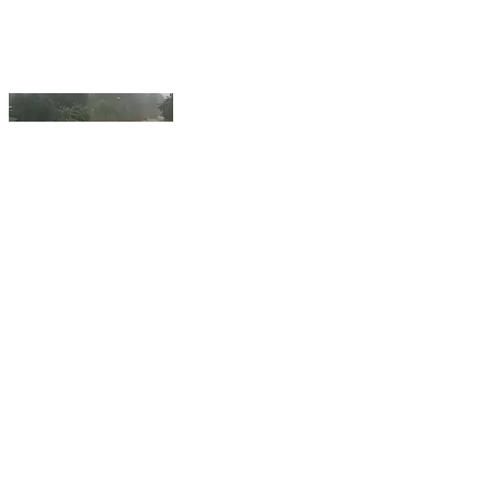
સાગબારા તાલુકામાં મુસાધાર વરસાદ પડ્યો હોય તેવો
વિડીયો સોશિયલ મીડિયામાં વાયરલ થયો છે. #viral