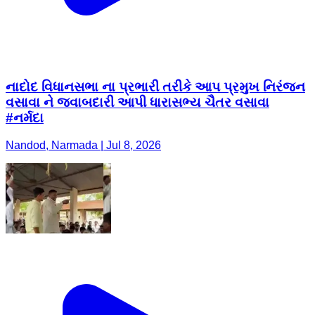
નાદોદ વિધાનસભા ના પ્રભારી તરીકે આપ પ્રમુખ નિરંજન
વસાવા ને જવાબદારી આપી ધારાસભ્ય ચૈતર વસાવા
#નર્મદા
Nandod, Narmada | Jul 8, 2026