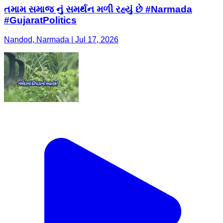
તમામ સમાજ નું સમર્થન મળી રહ્યું છે #Narmada
#GujaratPolitics
Nandod, Narmada | Jul 17, 2026