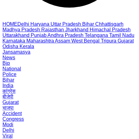
HOME
Delhi
Haryana
Uttar Pradesh
Bihar
Chhattisgarh
Madhya Pradesh
Rajasthan
Jharkhand
Himachal Pradesh
Uttarakhand
Punjab
Andhra Pradesh
Telangana
Tamil Nadu
Karnataka
Maharashtra
Assam
West Bengal
Tripura
Gujarat
Odisha
Kerala
Jansamasya
News
Bjp
National
Police
Bihar
India
कांग्रेस
बीजेपी
Gujarat
भाजपा
Accident
Congress
Modi
Delhi
Viral