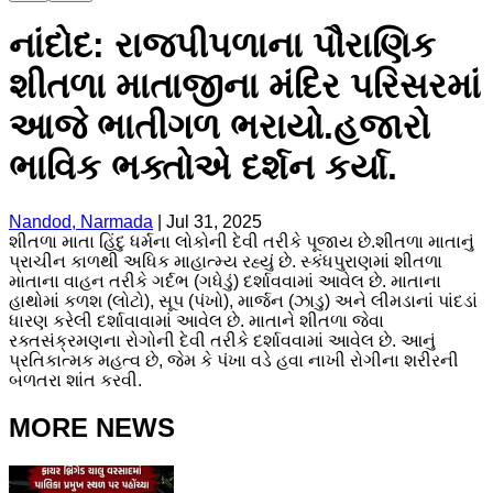
નાંદોદ: રાજપીપળાના પૌરાણિક
શીતળા માતાજીના મંદિર પરિસરમાં
આજે ભાતીગળ ભરાયો.હજારો
ભાવિક ભક્તોએ દર્શન કર્યા.
Nandod, Narmada
|
Jul 31, 2025
શીતળા માતા હિંદુ ધર્મના લોકોની દેવી તરીકે પૂજાય છે.શીતળા માતાનું
પ્રાચીન કાળથી અધિક માહાત્મ્ય રહ્યું છે. સ્કંધપુરાણમાં શીતળા
માતાના વાહન તરીકે ગર્દભ (ગધેડું) દર્શાવવામાં આવેલ છે. માતાના
હાથોમાં કળશ (લોટો), સૂપ (પંખો), માર્જન (ઝાડુ) અને લીમડાનાં પાંદડાં
ધારણ કરેલી દર્શાવાવામાં આવેલ છે. માતાને શીતળા જેવા
રક્તસંક્રમણના રોગોની દેવી તરીકે દર્શાવવામાં આવેલ છે. આનું
પ્રતિકાત્મક મહત્વ છે, જેમ કે પંખા વડે હવા નાખી રોગીના શરીરની
બળતરા શાંત કરવી.
MORE NEWS