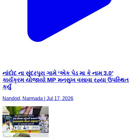
નાંદોદ ના સુંદરપુરા ગામે ‘એક પેડ મા કે નામ 3.0’
કાર્યક્રમ યોજાયો MP મનસુખ વસાવા રહ્યા ઉપસ્થિત
કર્યું
Nandod, Narmada | Jul 17, 2026