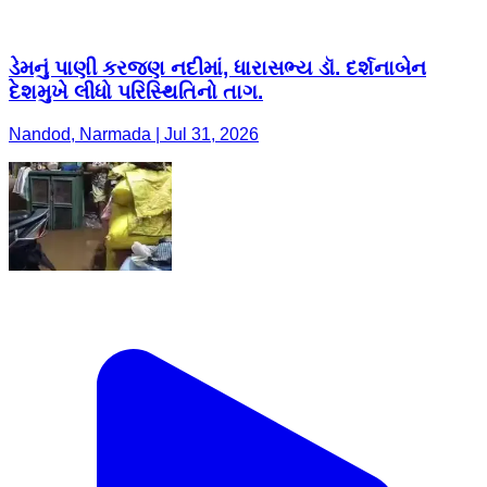
ડેમનું પાણી કરજણ નદીમાં, ધારાસભ્ય ડૉ. દર્શનાબેન
દેશમુખે લીધો પરિસ્થિતિનો તાગ.
Nandod, Narmada | Jul 31, 2026