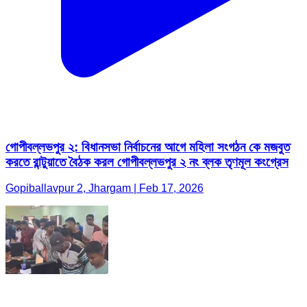
গোপীবল্লভপুর ২: বিধানসভা নির্বাচনের আগে মহিলা সংগঠন কে মজবুত
করতে রান্টুয়াতে বৈঠক করল গোপীবল্লভপুর ২ নং ব্লক তৃণমূল কংগ্রেস
Gopiballavpur 2, Jhargam | Feb 17, 2026