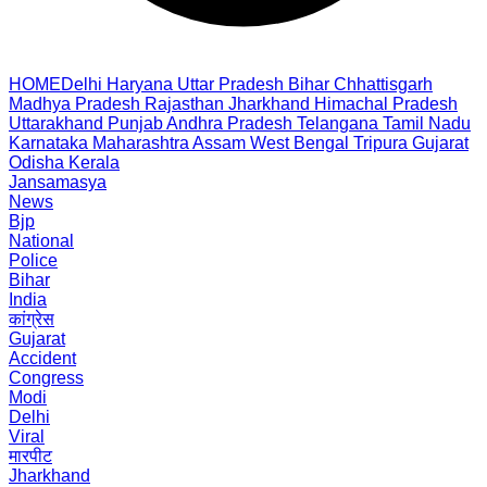
HOME
Delhi
Haryana
Uttar Pradesh
Bihar
Chhattisgarh
Madhya Pradesh
Rajasthan
Jharkhand
Himachal Pradesh
Uttarakhand
Punjab
Andhra Pradesh
Telangana
Tamil Nadu
Karnataka
Maharashtra
Assam
West Bengal
Tripura
Gujarat
Odisha
Kerala
Jansamasya
News
Bjp
National
Police
Bihar
India
कांग्रेस
Gujarat
Accident
Congress
Modi
Delhi
Viral
मारपीट
Jharkhand