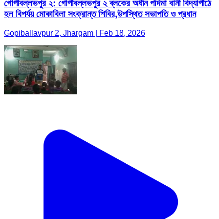
গোপীবল্লভপুর ২: গোপীবল্লভপুর ২ ব্লকের অধীন পদিমা বানী বিদ্যাপীঠে
হল বিপর্যয় মোকাবিলা সংক্রান্ত শিবির,উপস্থিত সভাপতি ও প্রধান
Gopiballavpur 2, Jhargam | Feb 18, 2026