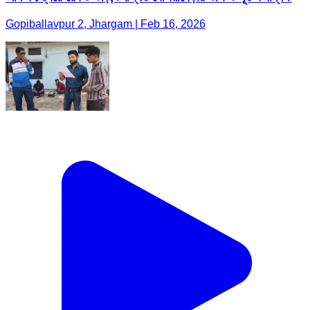
Gopiballavpur 2, Jhargam | Feb 16, 2026