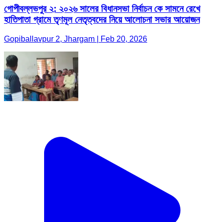
গোপীবল্লভপুর ২: ২০২৬ সালের বিধানসভা নির্বাচন কে সামনে রেখে
হাতিপাতা গ্রামে তৃণমূল নেতৃত্বদের নিয়ে আলোচনা সভার আয়োজন
Gopiballavpur 2, Jhargam | Feb 20, 2026