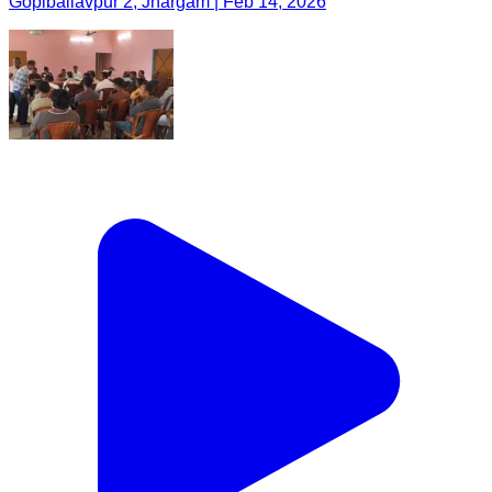
Gopiballavpur 2, Jhargam | Feb 14, 2026