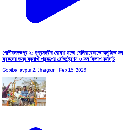
গোপীবল্লভপুর ২: মুখ্যমন্ত্রীর ঘোষণা মতো বেলিয়াবেড়াতে অনুষ্ঠািত হল
যুবকদের জন্য যু্বসাথী প্রকল্পের রেজিষ্ট্রেশন ও ফর্ম ফিলাপ কর্মসূচি
Gopiballavpur 2, Jhargam | Feb 15, 2026