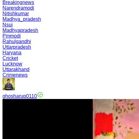
Breakingnews
Narendramodi
Nitishkumar
Madhya_pradesh
Nsui
Madhyapradesh
Pmmodi
Rahulgandhi
Uttarpradesh
Haryana
Cricket
Lucknow
Uttarakhand
Crimenews
ghosharup0110