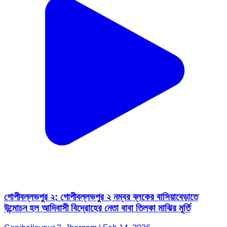
গোপীবল্লভপুর ২: গোপীবল্লভপুর ২ নম্বর ব্লকের বাসিয়াবেড়াতে
উন্মোচন হল আদিবাসী বিদ্রোহের নেতা বাবা তিলকা মাঝির মূর্তি