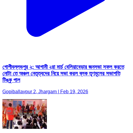
গোপীবল্লভপুর ২: আগামী ২রা মার্চ বেলিয়াবেড়ার জনসভা সফল করতে
নোটা তে অঞ্চল নেতৃত্বদের নিয়ে সভা করল ব্লক তৃণমূলের সভাপতি
টিঙ্কু পাল
Gopiballavpur 2, Jhargam | Feb 19, 2026