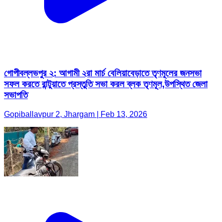
গোপীবল্লভপুর ২: আগামী ২রা মার্চ বেলিয়াবেড়াতে তৃণমূলের জনসভা
সফল করতে রান্টুয়াতে প্রস্তুতি সভা করল ব্লক তৃণমূল,উপস্থিত জেলা
সভাপতি
Gopiballavpur 2, Jhargam | Feb 13, 2026