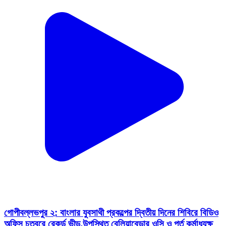
গোপীবল্লভপুর ২: বাংলার যুবসাথী প্রকল্পের দ্বিতীয় দিনের শিবিরে বিডিও
অফিস চত্বরে রেকর্ড ভীড়,উপস্থিত বেলিয়াবেড়ার ওসি ও পূর্ত কর্মাধ্যক্ষ