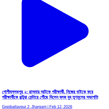
গোপীবল্লভপুর ২: রাস্তায় আটকে পরীক্ষার্থী, নিজের বাইকে করে
পরীক্ষার্থীকে রান্টুয়া সেন্টারে পৌঁছে দিলেন ব্লক যুব তৃণমূলের সভাপতি
Gopiballavpur 2, Jhargam | Feb 12, 2026