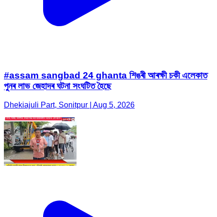
#assam sangbad 24 ghanta শিঙৰী আৰক্ষী চকী এলেকাত
পুনৰ লাভ জেহাদৰ ঘটনা সংঘটিত হৈছে
Dhekiajuli Part, Sonitpur | Aug 5, 2026