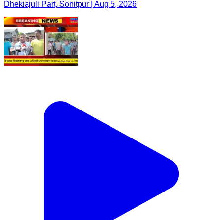
Dhekiajuli Part, Sonitpur | Aug 5, 2026