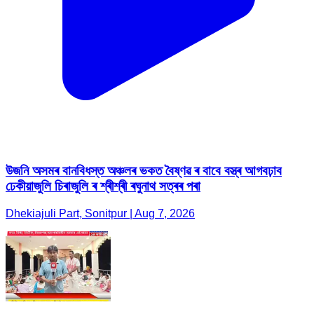
উজনি অসমৰ বানবিধস্ত অঞ্চলৰ ভকত বৈষ্ণৱ ৰ বাবে বস্ত্ৰ আগবঢ়াব
ঢেকীয়াজুলি চিৰাজুলি ৰ শ্ৰীশ্ৰী ৰঘুনাথ সত্ৰৰ পৰা
Dhekiajuli Part, Sonitpur | Aug 7, 2026