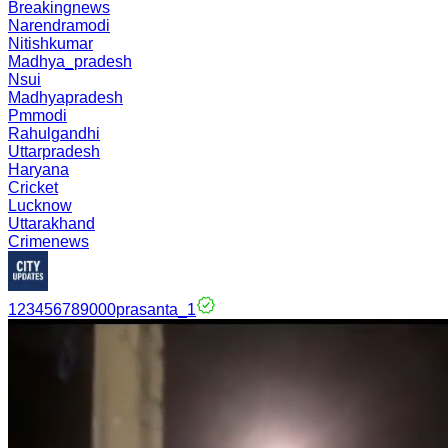
Breakingnews
Narendramodi
Nitishkumar
Madhya_pradesh
Nsui
Madhyapradesh
Pmmodi
Rahulgandhi
Uttarpradesh
Haryana
Cricket
Lucknow
Uttarakhand
Crimenews
123456789000prasanta_1