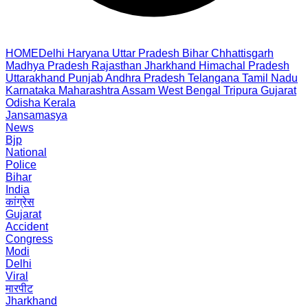
HOME
Delhi
Haryana
Uttar Pradesh
Bihar
Chhattisgarh
Madhya Pradesh
Rajasthan
Jharkhand
Himachal Pradesh
Uttarakhand
Punjab
Andhra Pradesh
Telangana
Tamil Nadu
Karnataka
Maharashtra
Assam
West Bengal
Tripura
Gujarat
Odisha
Kerala
Jansamasya
News
Bjp
National
Police
Bihar
India
कांग्रेस
Gujarat
Accident
Congress
Modi
Delhi
Viral
मारपीट
Jharkhand