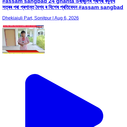
#assam sangbad 24 ghanta চিৰাজুলিৰ শ্ৰীশ্ৰী ৰঘুনাথ
সত্ৰৰ পৰা প্ৰশান্ত বৈশ্য ৰ বিশেষ প্ৰতিবেদন #assam sangbad
Dhekiajuli Part, Sonitpur | Aug 6, 2026