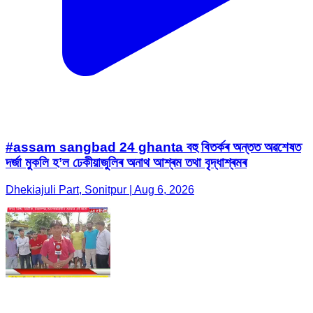
#assam sangbad 24 ghanta বহু বিতৰ্কৰ অন্তত অৱশেষত
দৰ্জা মুকলি হ’ল ঢেকীয়াজুলিৰ অনাথ আশ্ৰম তথা বৃদ্ধাশ্ৰমৰ
Dhekiajuli Part, Sonitpur | Aug 6, 2026