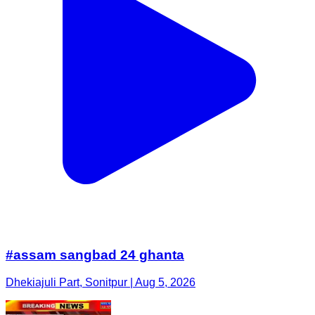
#assam sangbad 24 ghanta
Dhekiajuli Part, Sonitpur | Aug 5, 2026