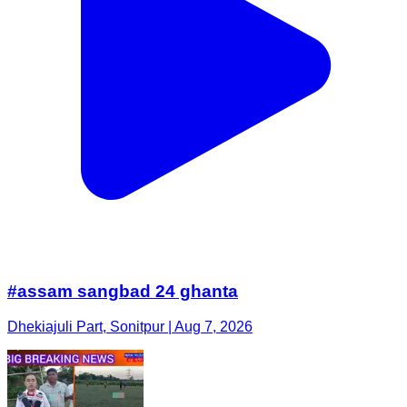
#assam sangbad 24 ghanta
Dhekiajuli Part, Sonitpur | Aug 7, 2026