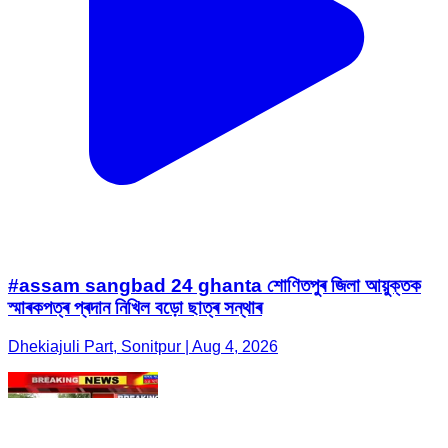
#assam sangbad 24 ghanta শোণিতপুৰ জিলা আয়ুক্তক
স্মাৰকপত্ৰ প্ৰদান নিখিল বড়ো ছাত্ৰ সন্থাৰ
Dhekiajuli Part, Sonitpur | Aug 4, 2026