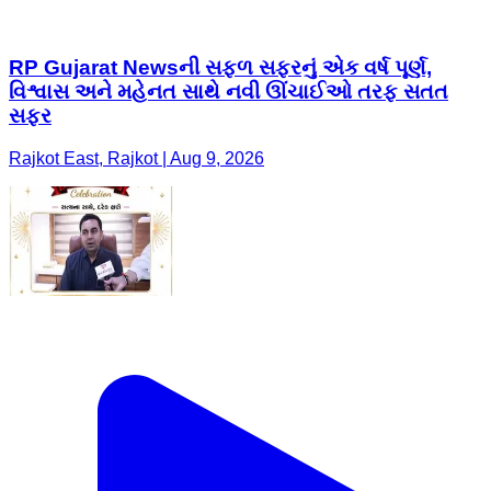
RP Gujarat Newsની સફળ સફરનું એક વર્ષ પૂર્ણ,
વિશ્વાસ અને મહેનત સાથે નવી ઊંચાઈઓ તરફ સતત
સફર
Rajkot East, Rajkot | Aug 9, 2026