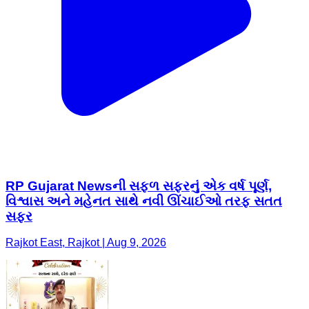
RP Gujarat Newsની સફળ સફરનું એક વર્ષ પૂર્ણ,
વિશ્વાસ અને મહેનત સાથે નવી ઊંચાઈઓ તરફ સતત
સફર
Rajkot East, Rajkot | Aug 9, 2026