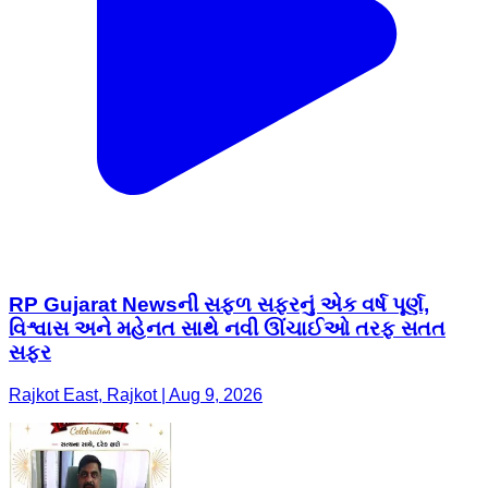
RP Gujarat Newsની સફળ સફરનું એક વર્ષ પૂર્ણ,
વિશ્વાસ અને મહેનત સાથે નવી ઊંચાઈઓ તરફ સતત
સફર
Rajkot East, Rajkot | Aug 9, 2026