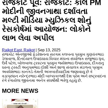
રાજકોટ પૂર્વ: રાજકોટ: કાલે PM
મોદીની જીવનગાથા દર્શાવતા
મલ્ટી મીડિયા મ્યુઝિકલ શોનું
રેસકોર્ષમાં આયોજન: લોકોને
લાભ લેવા અપીલ
Rajkot East, Rajkot
|
Sep 13, 2025
રાજકોટ એનજીઓ ફેડરેશનના સરગમ કલબના પ્રમુખ ગુણવંતભાઇ
ડેલાવાળા, દિનદયાળ ઉપાધ્યાય વિચાર મંચના સંયોજક રાજુભાઇ ધૃવ,
ઉર્વે પટેલ, બોલબાલા ટ્રસ્ટના પ્રમુખ જયેશભાઇ ઉપાધ્યાય, દીકરાનુ
ઘરના ટ્રસ્ટી અનુપમભાઇ દોશી અને શાળા સંચાલક મંડળના પ્રમુખ
અવધેશભાઇ કાનગડે તેમની અખબારીયાદીમા જણાવાયુ છે કે
વડાપ્રધાન નરેન્દ્રભાઇ મોદી બાલ્યકાળથી દેશ પ્રેમ અને રાષ્ટ્રવાદના
રંગે રંગાયેલા જીવનમા અનેક સંઘર્ષોથી ભરેલુ રહયુ છે.
MORE NEWS