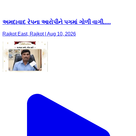
અમદાવાદ રેપના આરોપીને પગમાં ગોળી વાગી.....
Rajkot East, Rajkot | Aug 10, 2026