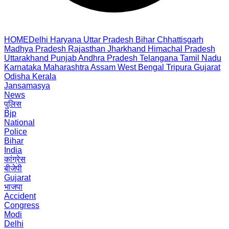
HOME
Delhi
Haryana
Uttar Pradesh
Bihar
Chhattisgarh
Madhya Pradesh
Rajasthan
Jharkhand
Himachal Pradesh
Uttarakhand
Punjab
Andhra Pradesh
Telangana
Tamil Nadu
Karnataka
Maharashtra
Assam
West Bengal
Tripura
Gujarat
Odisha
Kerala
Jansamasya
News
पुलिस
Bjp
National
Police
Bihar
India
कांग्रेस
बीजेपी
Gujarat
भाजपा
Accident
Congress
Modi
Delhi