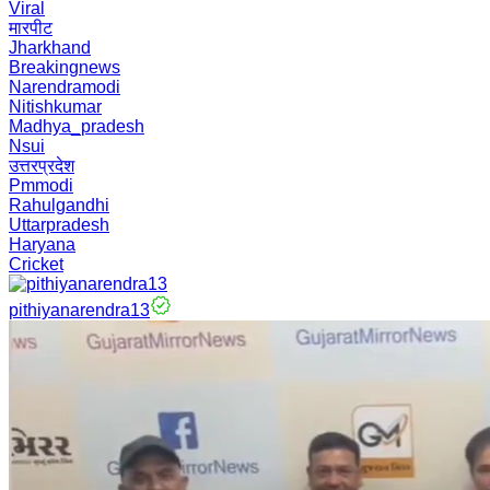
Viral
मारपीट
Jharkhand
Breakingnews
Narendramodi
Nitishkumar
Madhya_pradesh
Nsui
उत्तरप्रदेश
Pmmodi
Rahulgandhi
Uttarpradesh
Haryana
Cricket
pithiyanarendra13