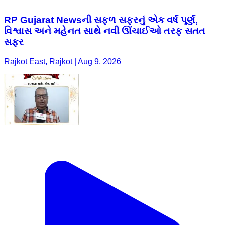
RP Gujarat Newsની સફળ સફરનું એક વર્ષ પૂર્ણ,
વિશ્વાસ અને મહેનત સાથે નવી ઊંચાઈઓ તરફ સતત
સફર
Rajkot East, Rajkot | Aug 9, 2026