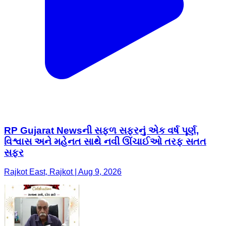
RP Gujarat Newsની સફળ સફરનું એક વર્ષ પૂર્ણ,
વિશ્વાસ અને મહેનત સાથે નવી ઊંચાઈઓ તરફ સતત
સફર
Rajkot East, Rajkot | Aug 9, 2026