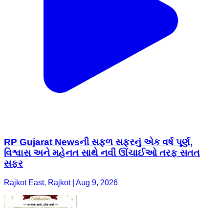
RP Gujarat Newsની સફળ સફરનું એક વર્ષ પૂર્ણ,
વિશ્વાસ અને મહેનત સાથે નવી ઊંચાઈઓ તરફ સતત
સફર
Rajkot East, Rajkot | Aug 9, 2026