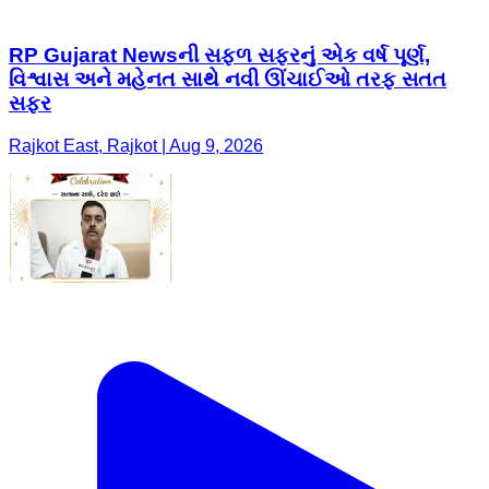
RP Gujarat Newsની સફળ સફરનું એક વર્ષ પૂર્ણ,
વિશ્વાસ અને મહેનત સાથે નવી ઊંચાઈઓ તરફ સતત
સફર
Rajkot East, Rajkot | Aug 9, 2026