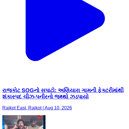
રાજકોટ SOGનો સપાટો: અણિયારા ગામની ફેક્ટરીમાંથી
શંકાસ્પદ ચીઝ-પનીરનો જથ્થો ઝડપાયો
Rajkot East, Rajkot | Aug 10, 2026