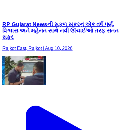
RP Gujarat Newsની સફળ સફરનું એક વર્ષ પૂર્ણ,
વિશ્વાસ અને મહેનત સાથે નવી ઊંચાઈઓ તરફ સતત
સફર
Rajkot East, Rajkot | Aug 10, 2026