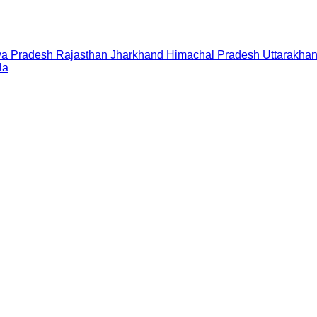
a Pradesh
Rajasthan
Jharkhand
Himachal Pradesh
Uttarakha
la