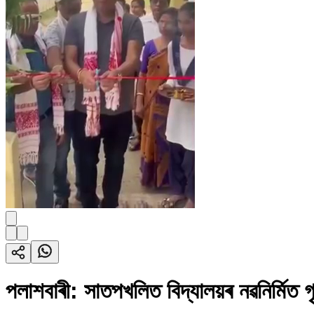
পলাশবাৰী: সাতপখলিত বিদ্যালয়ৰ নৱনিৰ্মিত গ