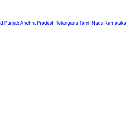
nd
Punjab
Andhra Pradesh
Telangana
Tamil Nadu
Karnataka