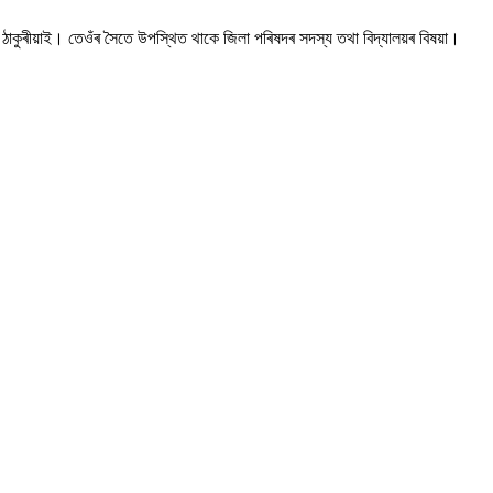
গ ঠাকুৰীয়াই। তেওঁৰ সৈতে উপস্থিত থাকে জিলা পৰিষদৰ সদস্য তথা বিদ্যালয়ৰ বিষয়া।