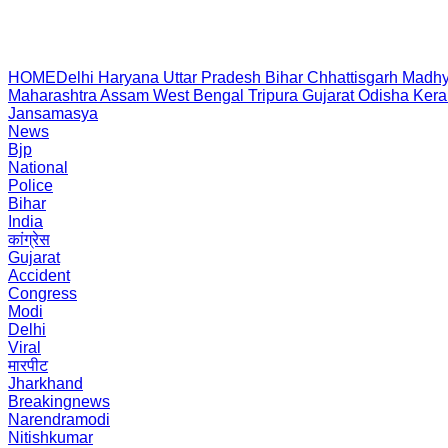
HOME
Delhi
Haryana
Uttar Pradesh
Bihar
Chhattisgarh
Madhy
Maharashtra
Assam
West Bengal
Tripura
Gujarat
Odisha
Kera
Jansamasya
News
Bjp
National
Police
Bihar
India
कांग्रेस
Gujarat
Accident
Congress
Modi
Delhi
Viral
मारपीट
Jharkhand
Breakingnews
Narendramodi
Nitishkumar