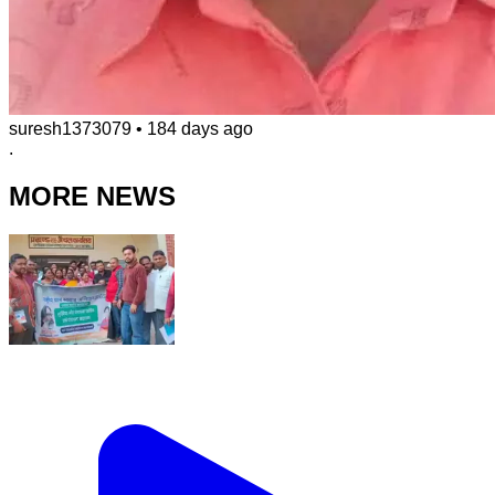
suresh1373079
•
184 days ago
.
MORE NEWS