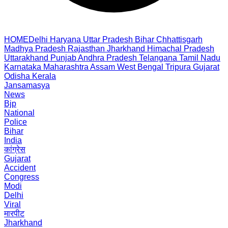
HOME
Delhi
Haryana
Uttar Pradesh
Bihar
Chhattisgarh
Madhya Pradesh
Rajasthan
Jharkhand
Himachal Pradesh
Uttarakhand
Punjab
Andhra Pradesh
Telangana
Tamil Nadu
Karnataka
Maharashtra
Assam
West Bengal
Tripura
Gujarat
Odisha
Kerala
Jansamasya
News
Bjp
National
Police
Bihar
India
कांग्रेस
Gujarat
Accident
Congress
Modi
Delhi
Viral
मारपीट
Jharkhand