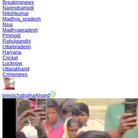
Breakingnews
Narendramodi
Nitishkumar
Madhya_pradesh
Nsui
Madhyapradesh
Pmmodi
Rahulgandhi
Uttarpradesh
Haryana
Cricket
Lucknow
Uttarakhand
Crimenews
presschatrajharkhand