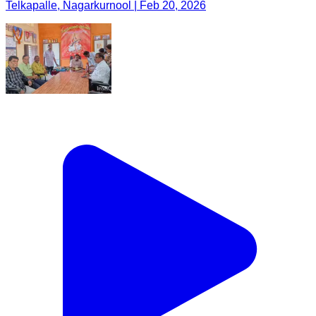
Telkapalle, Nagarkurnool | Feb 20, 2026