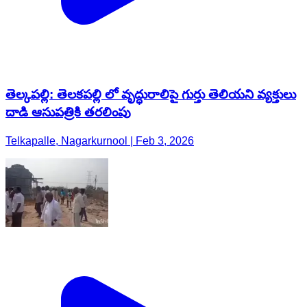
తెల్కపల్లి: తెలకపల్లి లో వృద్ధురాలిపై గుర్తు తెలియని వ్యక్తులు
దాడి ఆసుపత్రికి తరలింపు
Telkapalle, Nagarkurnool | Feb 3, 2026