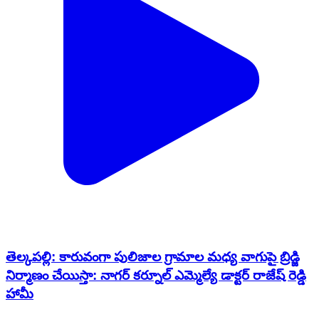
తెల్కపల్లి: కారువంగా పులిజాల గ్రామాల మధ్య వాగుపై బ్రిడ్జి
నిర్మాణం చేయిస్తా: నాగర్ కర్నూల్ ఎమ్మెల్యే డాక్టర్ రాజేష్ రెడ్డి
హామీ