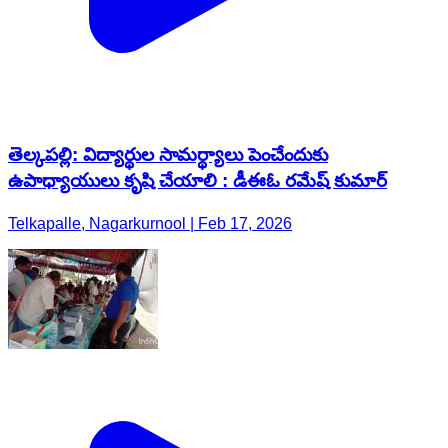
తెల్కపల్లి: విద్యార్థుల సామర్థ్యాలు పెంచేందుకు
ఉపాధ్యాయులు కృషి చేయాలి : డీఈఓ రమేష్ కుమార్
Telkapalle, Nagarkurnool | Feb 17, 2026