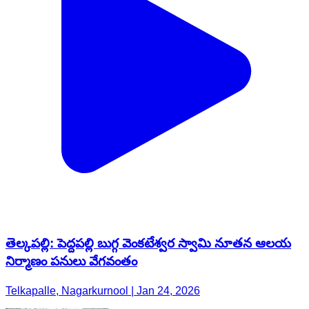
తెల్కపల్లి: పెద్దపల్లి బుగ్గ వెంకటేశ్వర స్వామి నూతన ఆలయ
నిర్మాణం పనులు వేగవంతం
Telkapalle, Nagarkurnool | Jan 24, 2026