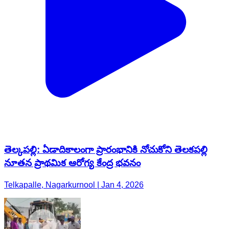
తెల్కపల్లి: ఏడాదికాలంగా ప్రారంభానికి నోచుకోని తెలకపల్లి
నూతన ప్రాథమిక ఆరోగ్య కేంద్ర భవనం
Telkapalle, Nagarkurnool | Jan 4, 2026