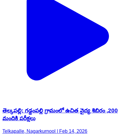
తెల్కపల్లి: గడ్డంపల్లి గ్రామంలో ఉచిత వైద్య శిబిరం ,200
మందికి పరీక్షలు
Telkapalle, Nagarkurnool | Feb 14, 2026