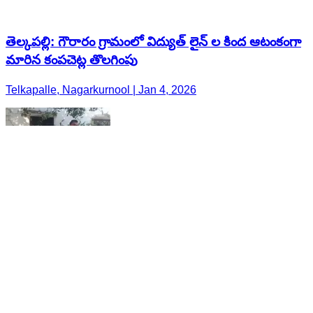
తెల్కపల్లి: గౌరారం గ్రామంలో విద్యుత్ లైన్ ల కింద ఆటంకంగా
మారిన కంపచెట్ల తొలగింపు
Telkapalle, Nagarkurnool | Jan 4, 2026