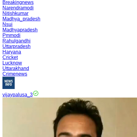
Breakingnews
Narendramodi
Nitishkumar
Madhya_pradesh
Nsui
Madhyapradesh
Pmmodi
Rahulgandhi
Uttarpradesh
Haryana
Cricket
Lucknow
Uttarakhand
Crimenews
vijaypalusa_3