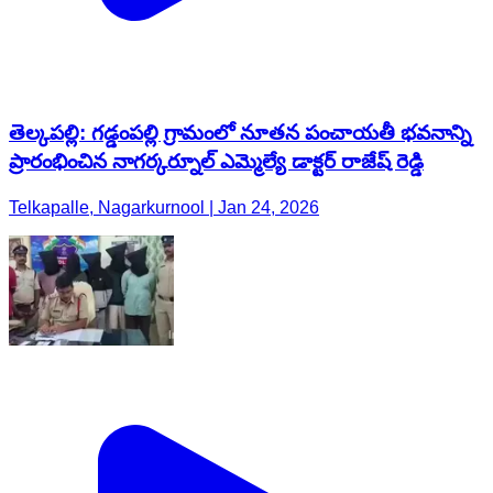
తెల్కపల్లి: గడ్డంపల్లి గ్రామంలో నూతన పంచాయతీ భవనాన్ని
ప్రారంభించిన నాగర్కర్నూల్ ఎమ్మెల్యే డాక్టర్ రాజేష్ రెడ్డి
Telkapalle, Nagarkurnool | Jan 24, 2026