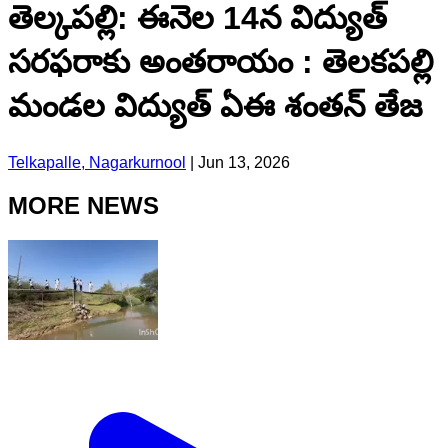
తెల్కపల్లి: ఈనెల 14న విద్యుత్
సరఫరాకు అంతరాయం : తెలకపల్లి
మండల విద్యుత్ ఏఈ శంతన్ తేజ
Telkapalle, Nagarkurnool
|
Jun 13, 2026
MORE NEWS