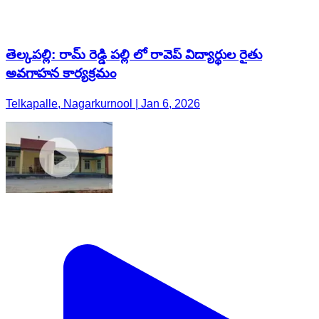
తెల్కపల్లి: రామ్ రెడ్డి పల్లి లో రావెప్ విద్యార్థుల రైతు
అవగాహన కార్యక్రమం
Telkapalle, Nagarkurnool | Jan 6, 2026