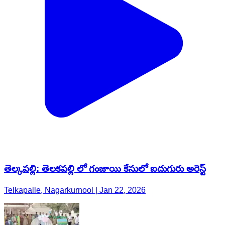
తెల్కపల్లి: తెలకపల్లి లో గంజాయి కేసులో ఐదుగురు అరెస్ట్
Telkapalle, Nagarkurnool | Jan 22, 2026