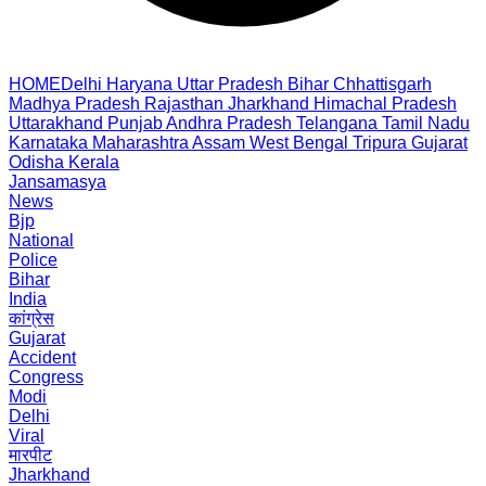
HOME
Delhi
Haryana
Uttar Pradesh
Bihar
Chhattisgarh
Madhya Pradesh
Rajasthan
Jharkhand
Himachal Pradesh
Uttarakhand
Punjab
Andhra Pradesh
Telangana
Tamil Nadu
Karnataka
Maharashtra
Assam
West Bengal
Tripura
Gujarat
Odisha
Kerala
Jansamasya
News
Bjp
National
Police
Bihar
India
कांग्रेस
Gujarat
Accident
Congress
Modi
Delhi
Viral
मारपीट
Jharkhand