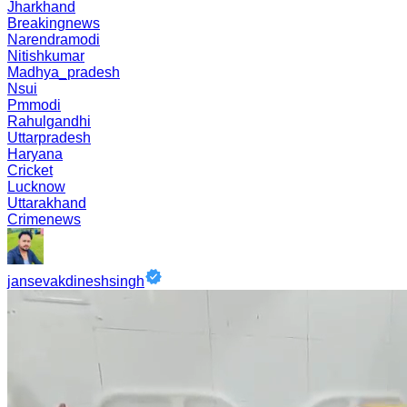
Jharkhand
Breakingnews
Narendramodi
Nitishkumar
Madhya_pradesh
Nsui
Pmmodi
Rahulgandhi
Uttarpradesh
Haryana
Cricket
Lucknow
Uttarakhand
Crimenews
jansevakdineshsingh