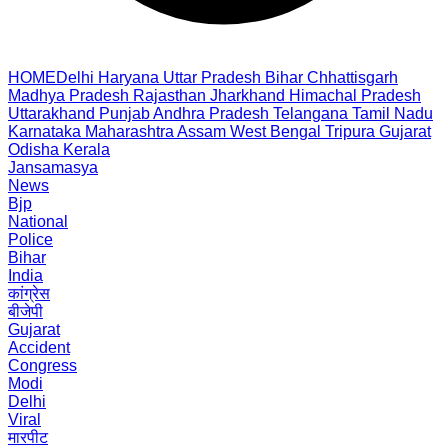
HOME
Delhi
Haryana
Uttar Pradesh
Bihar
Chhattisgarh
Madhya Pradesh
Rajasthan
Jharkhand
Himachal Pradesh
Uttarakhand
Punjab
Andhra Pradesh
Telangana
Tamil Nadu
Karnataka
Maharashtra
Assam
West Bengal
Tripura
Gujarat
Odisha
Kerala
Jansamasya
News
Bjp
National
Police
Bihar
India
कांग्रेस
बीजेपी
Gujarat
Accident
Congress
Modi
Delhi
Viral
मारपीट