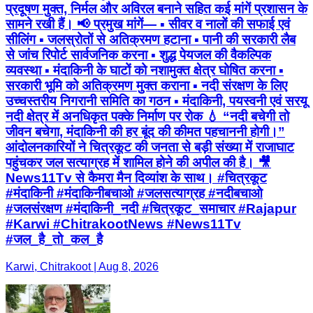
प्रदूषण मुक्त, निर्मल और अविरल बनाने सहित कई मांगें प्रशासन के
सामने रखी हैं। 📢 प्रमुख मांगें— ▪️ सीवर व नालों की सफाई एवं
सीलिंग ▪️ जलस्रोतों से अतिक्रमण हटाना ▪️ पानी की सरकारी लैब
से जांच रिपोर्ट सार्वजनिक करना ▪️ शुद्ध पेयजल की वैकल्पिक
व्यवस्था ▪️ मंदाकिनी के घाटों को नशामुक्त क्षेत्र घोषित करना ▪️
सरकारी भूमि को अतिक्रमण मुक्त कराना ▪️ नदी संरक्षण के लिए
उच्चस्तरीय निगरानी समिति का गठन ▪️ मंदाकिनी, पयस्वनी एवं सरयू
नदी क्षेत्र में अनधिकृत पक्के निर्माण पर रोक 💧 “नदी बचेगी तो
जीवन बचेगा, मंदाकिनी की हर बूंद की कीमत पहचाननी होगी।”
आंदोलनकारियों ने चित्रकूट की जनता से बड़ी संख्या में राजाघाट
पहुंचकर जल सत्याग्रह में शामिल होने की अपील की है। 🎥
News11Tv से कैमरा मैन दिव्यांश के साथ। #चित्रकूट
#मंदाकिनी #मंदाकिनीबचाओ #जलसत्याग्रह #नदीबचाओ
#जलसंरक्षण #मंदाकिनी_नदी #चित्रकूट_समाचार #Rajapur
#Karwi #ChitrakootNews #News11Tv
#जल_है_तो_कल_है
Karwi, Chitrakoot | Aug 8, 2026