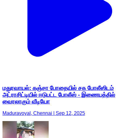
மதுரவாயல்: கஞ்சா போதையில் சக போலீஸிடம்
அட்ராசிட்டியில் ஈடுபட்ட போலீஸ் - இணையத்தில்
வைரலாகும் வீடியோ
Maduravoyal, Chennai | Sep 12, 2025