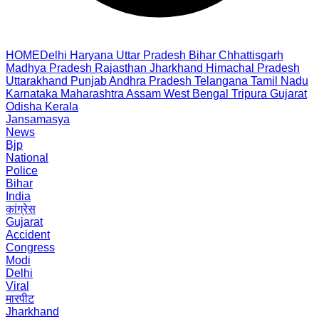
HOME
Delhi
Haryana
Uttar Pradesh
Bihar
Chhattisgarh
Madhya Pradesh
Rajasthan
Jharkhand
Himachal Pradesh
Uttarakhand
Punjab
Andhra Pradesh
Telangana
Tamil Nadu
Karnataka
Maharashtra
Assam
West Bengal
Tripura
Gujarat
Odisha
Kerala
Jansamasya
News
Bjp
National
Police
Bihar
India
कांग्रेस
Gujarat
Accident
Congress
Modi
Delhi
Viral
मारपीट
Jharkhand