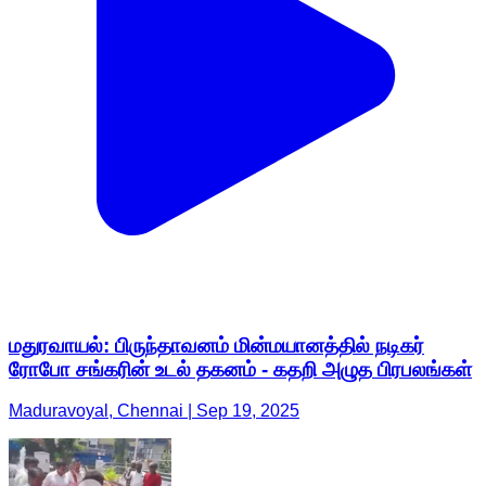
மதுரவாயல்: பிருந்தாவனம் மின்மயானத்தில் நடிகர்
ரோபோ சங்கரின் உடல் தகனம் - கதறி அழுத பிரபலங்கள்
Maduravoyal, Chennai | Sep 19, 2025