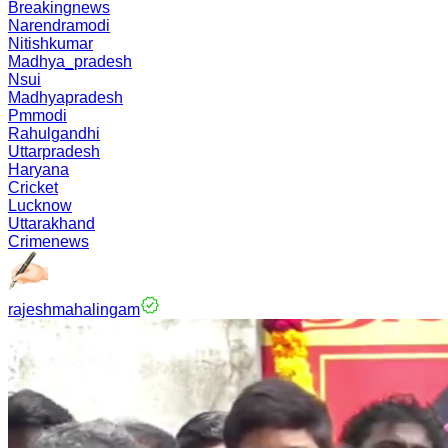
Breakingnews
Narendramodi
Nitishkumar
Madhya_pradesh
Nsui
Madhyapradesh
Pmmodi
Rahulgandhi
Uttarpradesh
Haryana
Cricket
Lucknow
Uttarakhand
Crimenews
rajeshmahalingam