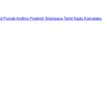
nd
Punjab
Andhra Pradesh
Telangana
Tamil Nadu
Karnataka