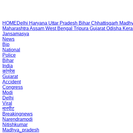
HOME
Delhi
Haryana
Uttar Pradesh
Bihar
Chhattisgarh
Madhy
Maharashtra
Assam
West Bengal
Tripura
Gujarat
Odisha
Kera
Jansamasya
News
Bjp
National
Police
Bihar
India
कांग्रेस
Gujarat
Accident
Congress
Modi
Delhi
Viral
मारपीट
Breakingnews
Narendramodi
Nitishkumar
Madhya_pradesh