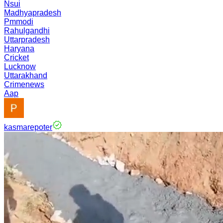
Nsui
Madhyapradesh
Pmmodi
Rahulgandhi
Uttarpradesh
Haryana
Cricket
Lucknow
Uttarakhand
Crimenews
Aap
kasmarepoter