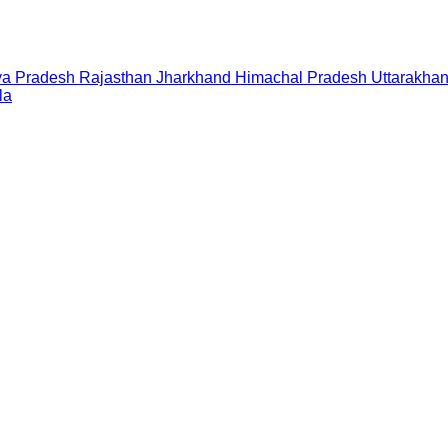
a Pradesh
Rajasthan
Jharkhand
Himachal Pradesh
Uttarakha
la