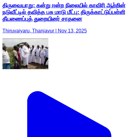
திருவையாறு: கன்று ஈன்ற நிலையில் காவிரி ஆற்றின்
நடுவீட்டில் தவித்த பசு மாடு மீட்பு: திருக்காட்டுப்பள்ளி
தீயணைப்புத் துறையினர் சாதனை
Thiruvaiyaru, Thanjavur | Nov 13, 2025