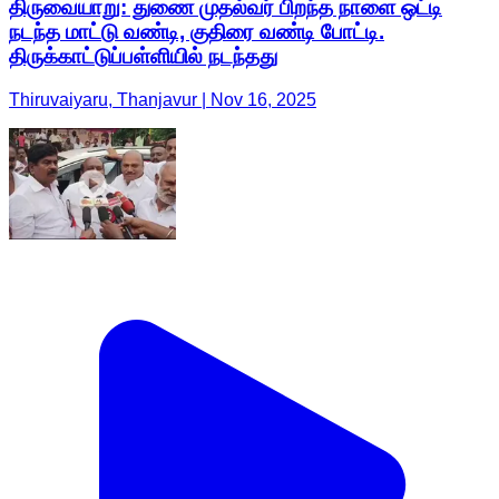
திருவையாறு: துணை முதல்வர் பிறந்த நாளை ஒட்டி
நடந்த மாட்டு வண்டி, குதிரை வண்டி போட்டி.
திருக்காட்டுப்பள்ளியில் நடந்தது
Thiruvaiyaru, Thanjavur | Nov 16, 2025