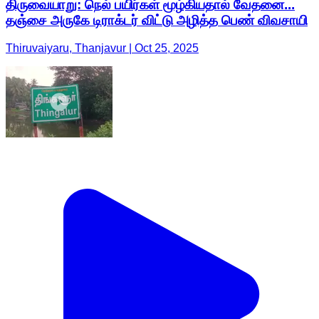
திருவையாறு: நெல் பயிர்கள் மூழ்கியதால் வேதனை...
தஞ்சை அருகே டிராக்டர் விட்டு அழித்த பெண் விவசாயி
Thiruvaiyaru, Thanjavur | Oct 25, 2025