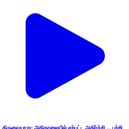
திருவையாறு: அதிகாலையில் ஏற்பட்ட அதிர்ச்சி ... பற்றி