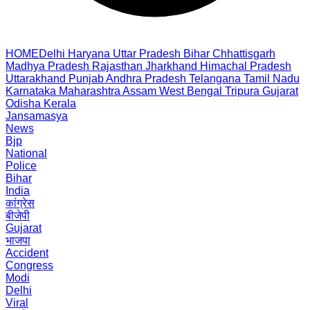
HOME
Delhi
Haryana
Uttar Pradesh
Bihar
Chhattisgarh
Madhya Pradesh
Rajasthan
Jharkhand
Himachal Pradesh
Uttarakhand
Punjab
Andhra Pradesh
Telangana
Tamil Nadu
Karnataka
Maharashtra
Assam
West Bengal
Tripura
Gujarat
Odisha
Kerala
Jansamasya
News
Bjp
National
Police
Bihar
India
कांग्रेस
बीजेपी
Gujarat
भाजपा
Accident
Congress
Modi
Delhi
Viral