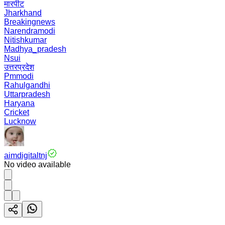
मारपीट
Jharkhand
Breakingnews
Narendramodi
Nitishkumar
Madhya_pradesh
Nsui
उत्तरप्रदेश
Pmmodi
Rahulgandhi
Uttarpradesh
Haryana
Cricket
Lucknow
aimdigitaltnj
No video available