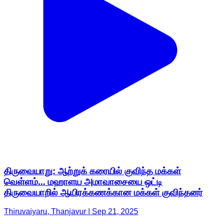
திருவையாறு: ஆற்றுக் கரையில் குவிந்த மக்கள்
வெள்ளம்... மஹாளய அமாவாசையை ஒட்டி
திருவையாறில் ஆயிரக்கணக்கான மக்கள் குவிந்தனர்
Thiruvaiyaru, Thanjavur | Sep 21, 2025