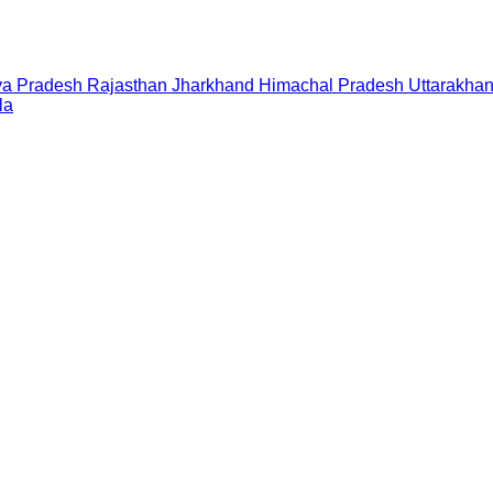
a Pradesh
Rajasthan
Jharkhand
Himachal Pradesh
Uttarakha
la