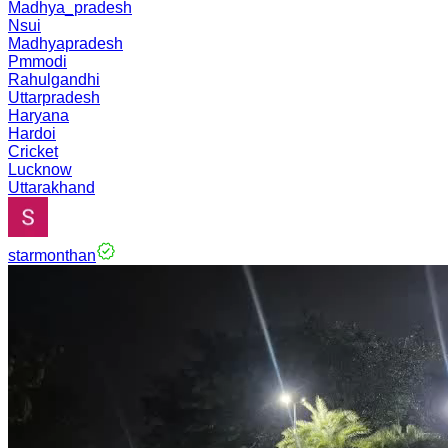
Madhya_pradesh
Nsui
Madhyapradesh
Pmmodi
Rahulgandhi
Uttarpradesh
Haryana
Hardoi
Cricket
Lucknow
Uttarakhand
starmonthan