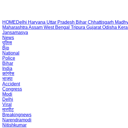
HOME
Delhi
Haryana
Uttar Pradesh
Bihar
Chhattisgarh
Madhy
Maharashtra
Assam
West Bengal
Tripura
Gujarat
Odisha
Kera
Jansamasya
News
पुलिस
Bjp
National
Police
Bihar
India
कांग्रेस
भाजपा
Accident
Congress
Modi
Delhi
Viral
मारपीट
Breakingnews
Narendramodi
Nitishkumar