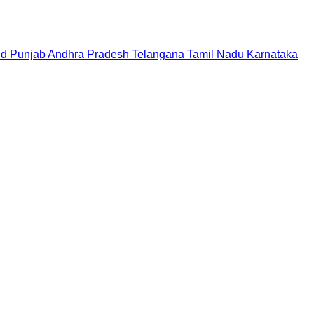
nd
Punjab
Andhra Pradesh
Telangana
Tamil Nadu
Karnataka