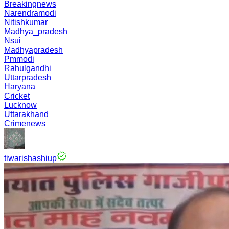
Breakingnews
Narendramodi
Nitishkumar
Madhya_pradesh
Nsui
Madhyapradesh
Pmmodi
Rahulgandhi
Uttarpradesh
Haryana
Cricket
Lucknow
Uttarakhand
Crimenews
tiwarishashiup