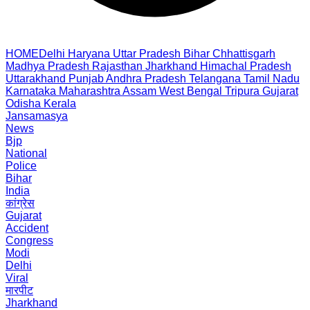
HOME
Delhi
Haryana
Uttar Pradesh
Bihar
Chhattisgarh
Madhya Pradesh
Rajasthan
Jharkhand
Himachal Pradesh
Uttarakhand
Punjab
Andhra Pradesh
Telangana
Tamil Nadu
Karnataka
Maharashtra
Assam
West Bengal
Tripura
Gujarat
Odisha
Kerala
Jansamasya
News
Bjp
National
Police
Bihar
India
कांग्रेस
Gujarat
Accident
Congress
Modi
Delhi
Viral
मारपीट
Jharkhand