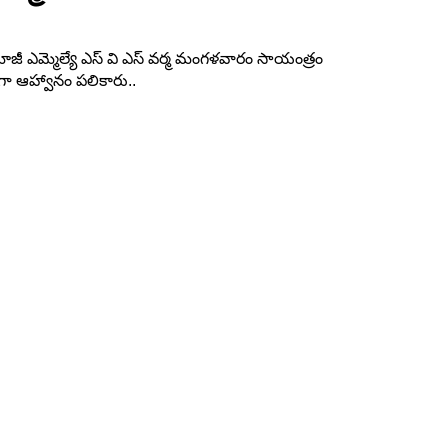
ం మాజీ ఎమ్మెల్యే ఎస్ వి ఎస్ వర్మ మంగళవారం సాయంత్రం
గా ఆహ్వానం పలికారు..