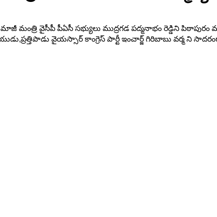
మ.మాజీ మంత్రి వైసీపీ పీఏసీ సభ్యులు ముద్రగడ పద్మనాభం రెడ్డిని పిఠాపుర
్తిపాడు వైయస్సార్ కాంగ్రెస్ పార్టీ ఇంచార్జ్ గిరిబాబు వర్మ ని సాదరం