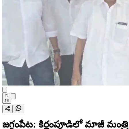
16
జగ్గంపేట: కిర్లంపూడిలో మాజీ మంత్ర