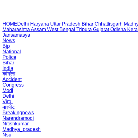
HOME
Delhi
Haryana
Uttar Pradesh
Bihar
Chhattisgarh
Madhy
Maharashtra
Assam
West Bengal
Tripura
Gujarat
Odisha
Kera
Jansamasya
News
Bjp
National
Police
Bihar
India
कांग्रेस
Accident
Congress
Modi
Delhi
Viral
मारपीट
Breakingnews
Narendramodi
Nitishkumar
Madhya_pradesh
Nsui