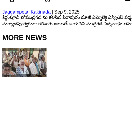
Jaggampeta, Kakinada
|
Sep 9, 2025
కిర్లంపూడి లోముద్రగడ ను కలిసిన పిఠాపురం మాజీ ఎమ్మెల్యే ఎస్వీఎస్ వర్
మర్యాదపూర్వకంగా కలిశారు.అయితే ఆయనని ముద్రగడ పద్మనాభం తనయుడు,ప్రత
MORE NEWS