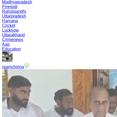
Madhyapradesh
Pmmodi
Rahulgandhi
Uttarpradesh
Haryana
Cricket
Lucknow
Uttarakhand
Crimenews
Aap
Education
raamchinna