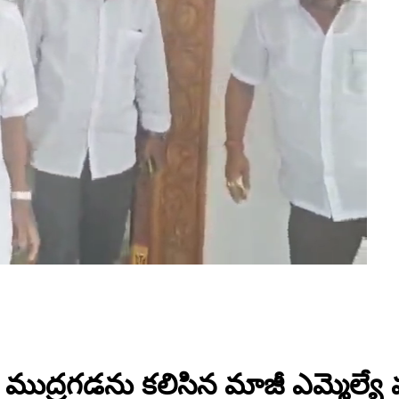
ి ముద్రగడను కలిసిన మాజీ ఎమ్మెల్యే 