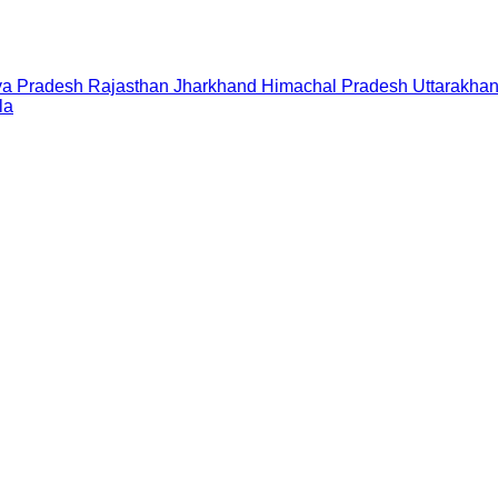
a Pradesh
Rajasthan
Jharkhand
Himachal Pradesh
Uttarakha
la