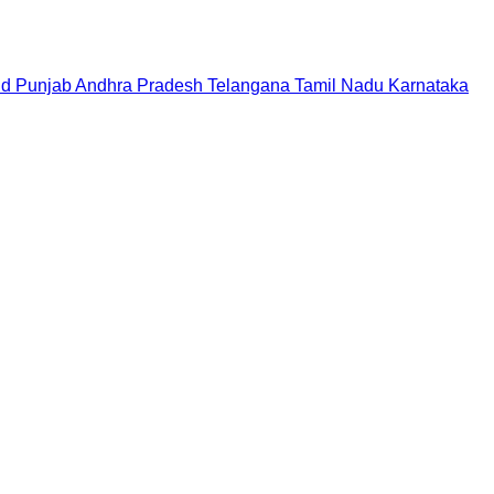
nd
Punjab
Andhra Pradesh
Telangana
Tamil Nadu
Karnataka