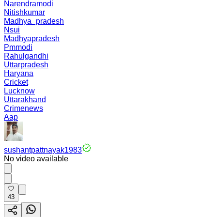
Narendramodi
Nitishkumar
Madhya_pradesh
Nsui
Madhyapradesh
Pmmodi
Rahulgandhi
Uttarpradesh
Haryana
Cricket
Lucknow
Uttarakhand
Crimenews
Aap
sushantpattnayak1983
No video available
43