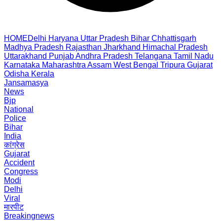
HOME
Delhi
Haryana
Uttar Pradesh
Bihar
Chhattisgarh
Madhya Pradesh
Rajasthan
Jharkhand
Himachal Pradesh
Uttarakhand
Punjab
Andhra Pradesh
Telangana
Tamil Nadu
Karnataka
Maharashtra
Assam
West Bengal
Tripura
Gujarat
Odisha
Kerala
Jansamasya
News
Bjp
National
Police
Bihar
India
कांग्रेस
Gujarat
Accident
Congress
Modi
Delhi
Viral
मारपीट
Breakingnews