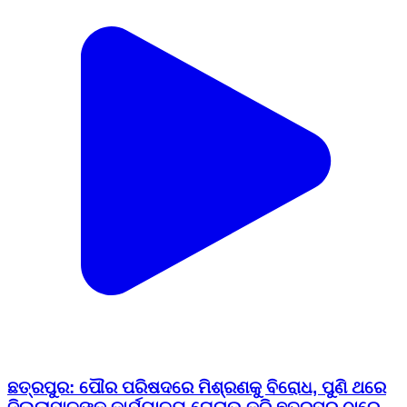
ଛତ୍ରପୁର: ପୌର ପରିଷଦରେ ମିଶ୍ରଣକୁ ବିରୋଧ, ପୁଣି ଥରେ