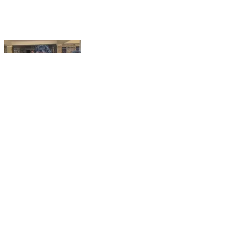
ଛତ୍ରପୁର: ମୁନିସିପାଲିଟିରେ ୫ ପଞ୍ଚାୟତର ମିଶ୍ରଣକୁ
ବିଜେପିର ସମର୍ଥନ, ଛତ୍ରପୁର ଠାରେ ପ୍ରତିକ୍ରିୟା ରଖିଲେ