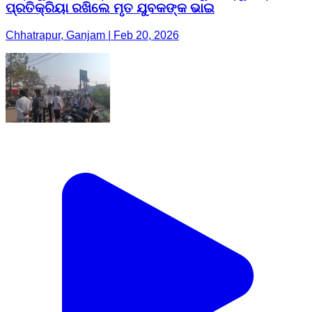
ପ୍ରତିକ୍ରିୟା ରଖିଲେ ମୃତ ଯୁବକଙ୍କ ଭାଇ
Chhatrapur, Ganjam | Feb 20, 2026