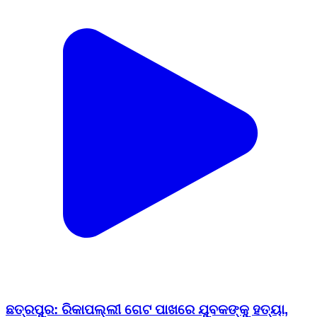
ଛତ୍ରପୁର: ରିକାପଲ୍ଲୀ ଗେଟ ପାଖରେ ଯୁବକଙ୍କୁ ହତ୍ୟା,