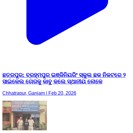
ଛତ୍ରପୁର: ବ୍ରହ୍ମପୁର ଇଞ୍ଜିନିୟରିଂ ସ୍କୁଲ ଛକ ନିକଟରେ ୨
ସାଇକେଲ ଚୋରକୁ କାବୁ କଲେ ସ୍ଥାନୀୟ ଲୋକେ
Chhatrapur, Ganjam | Feb 20, 2026