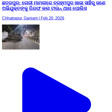
ଛତ୍ରପୁର: ଚୋରୀ ମାମଲାରେ ବ୍ରହ୍ମପୁର ଖାଜା ସାହିରୁ ଜଣେ
ଅଭିଯୁକ୍ତଙ୍କୁ ଗିରଫ କଲା ଟାଉନ୍ ଥାନା ପୋଲିସ
Chhatrapur, Ganjam | Feb 20, 2026