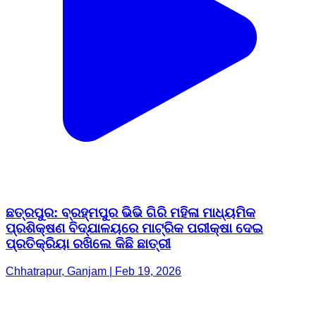
ଛତ୍ରପୁର: ବ୍ରହ୍ମପୁର ଭିଭି ଗିରି ମହିଳା ମାଧ୍ୟମିକ
ପ୍ରଶିକ୍ଷଣ ବିଦ୍ଯାଳୟରେ ମାଟ୍ରିକ ପରୀକ୍ଷା ଦେଇ
ପ୍ରତିକ୍ରିୟା ରଖିଲେ କିଛି ଛାତ୍ରୀ
Chhatrapur, Ganjam | Feb 19, 2026