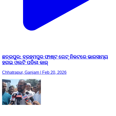
ଛତ୍ରପୁର: ବ୍ରହ୍ମପୁର ଫାଷ୍ଟ ଗେଟ୍ ନିକଟରେ ଭାରସାମ୍ୟ
ହରାଇ ଓଲଟି ପଡିଲା କାର୍
Chhatrapur, Ganjam | Feb 20, 2026