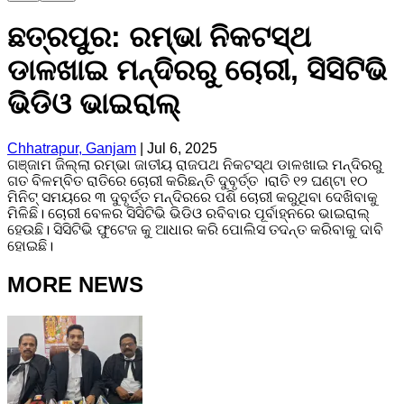
ଛତ୍ରପୁର: ରମ୍ଭା ନିକଟସ୍ଥ
ଡାଳଖାଇ ମନ୍ଦିରରୁ ଚୋରୀ, ସିସିଟିଭି
ଭିଡିଓ ଭାଇରାଲ୍
Chhatrapur, Ganjam
|
Jul 6, 2025
ଗଞ୍ଜାମ ଜିଲ୍ଲା ରମ୍ଭା ଜାତୀୟ ରାଜପଥ ନିକଟସ୍ଥ ଡାଳଖାଇ ମନ୍ଦିରରୁ
ଗତ ବିଳମ୍ବିତ ରାତିରେ ଚୋରୀ କରିଛନ୍ତି ଦୁବୃର୍ତ୍ତ ।ରାତି ୧୨ ଘଣ୍ଟା ୧୦
ମିନିଟ୍ ସମୟରେ ୩ ଦୁବୃର୍ତ୍ତ ମନ୍ଦିରରେ ପଶି ଚୋରୀ କରୁଥିବା ଦେଖିବାକୁ
ମିଳିଛି। ଚୋରୀ ବେଳର ସିସିଟିଭି ଭିଡିଓ ରବିବାର ପୂର୍ବାହ୍ନରେ ଭାଇରାଲ୍
ହେଉଛି। ସିସିଟିଭି ଫୁଟେଜ କୁ ଆଧାର କରି ପୋଲିସ ତଦନ୍ତ କରିବାକୁ ଦାବି
ହୋଇଛି।
MORE NEWS