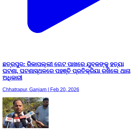
ଛତ୍ରପୁର: ରିକାପଲ୍ଲୀ ଗେଟ ପାଖରେ ଯୁବକଙ୍କୁ ହତ୍ୟା
ଘଟଣା, ଘଟଣାସ୍ଥଳରେ ପହଞ୍ଚି ପ୍ରତିକ୍ରିୟା ରଖିଲେ ଥାନା
ଅଧିକାରୀ
Chhatrapur, Ganjam | Feb 20, 2026