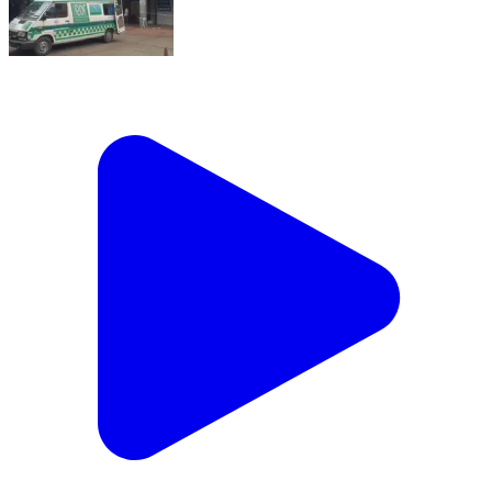
ଛତ୍ରପୁର: ବ୍ରହ୍ମପୁର ବଡ଼ ମେଡିକାଲ ଆଇସିୟୁରେ ଭର୍ତ୍ତି
ହେଲେ ପୀତବାସ ପଣ୍ଡା ହତ୍ୟା ମାମଲାର ଅଭିଯୁକ୍ତ ମଳୟ