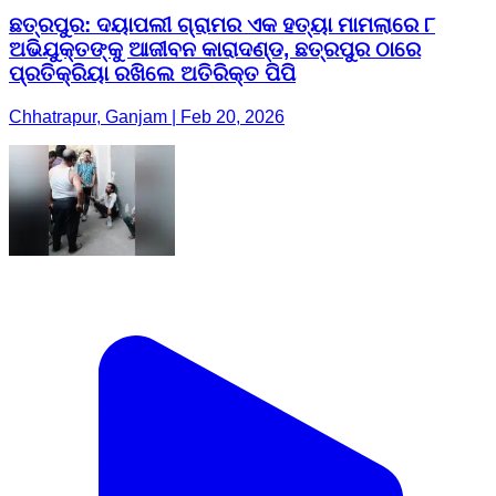
ଛତ୍ରପୁର: ଦୟାପଲୀ ଗ୍ରାମର ଏକ ହତ୍ୟା ମାମଲାରେ ୮
ଅଭିଯୁକ୍ତଙ୍କୁ ଆଜୀବନ କାରାଦଣ୍ଡ, ଛତ୍ରପୁର ଠାରେ
ପ୍ରତିକ୍ରିୟା ରଖିଲେ ଅତିରିକ୍ତ ପିପି
Chhatrapur, Ganjam | Feb 20, 2026