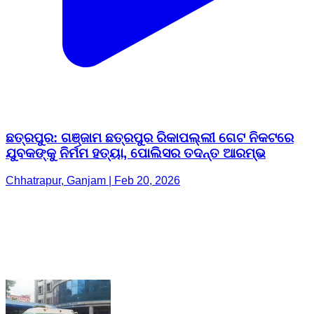
ଛତ୍ରପୁର: ଗଞ୍ଜାମ ଛତ୍ରପୁର ରିକାପଲ୍ଲୀ ଗେଟ ନିକଟରେ
ଯୁବକଙ୍କୁ ନିର୍ମମ ହତ୍ୟା, ପୋଲିସର ତଦନ୍ତ ଆରମ୍ଭ
Chhatrapur, Ganjam | Feb 20, 2026