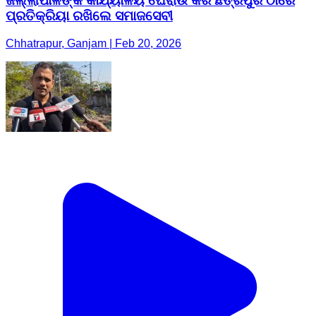
ଜିଲ୍ଲାପାଳଙ୍କ କାର୍ଯ୍ୟାଳୟ ଘେରାଉ କରି ଛତ୍ରପୁର ଠାରେ
ପ୍ରତିକ୍ରିୟା ରଖିଲେ ସମାଜସେବୀ
Chhatrapur, Ganjam | Feb 20, 2026