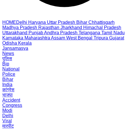
HOME
Delhi
Haryana
Uttar Pradesh
Bihar
Chhattisgarh
Madhya Pradesh
Rajasthan
Jharkhand
Himachal Pradesh
Uttarakhand
Punjab
Andhra Pradesh
Telangana
Tamil Nadu
Karnataka
Maharashtra
Assam
West Bengal
Tripura
Gujarat
Odisha
Kerala
Jansamasya
News
पुलिस
Bjp
National
Police
Bihar
India
कांग्रेस
भाजपा
Accident
Congress
Modi
Delhi
Viral
मारपीट