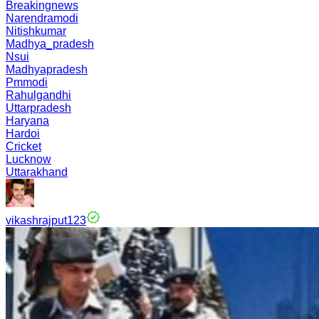
Breakingnews
Narendramodi
Nitishkumar
Madhya_pradesh
Nsui
Madhyapradesh
Pmmodi
Rahulgandhi
Uttarpradesh
Haryana
Hardoi
Cricket
Lucknow
Uttarakhand
vikashrajput123