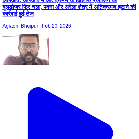
अगिआंव: अगिआंव में अतिक्रमण के खिलाफ प्रशासन का
बुलडोजर फिर चला, पवना और अरेला क्षेत्र में अतिक्रमण हटाने की
कार्रवाई हुई तेज
Agiaon, Bhojpur | Feb 20, 2026