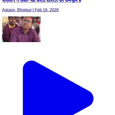
पासवान ने कहा- यह धरती शास्त्र की कर्मभूमि है
Agiaon, Bhojpur | Feb 16, 2026