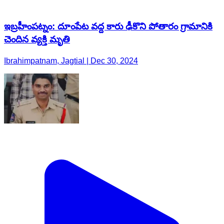
ఇబ్రహీంపట్నం: దూంపేట వద్ద కారు ఢీకొని పోతారం గ్రామానికి
చెందిన వ్యక్తి మృతి
Ibrahimpatnam, Jagtial | Dec 30, 2024