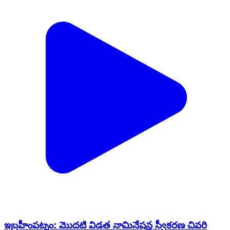
ఇబ్రహీంపట్నం: మొదటి విడత నామినేషన్ల స్వీకరణ చివరి