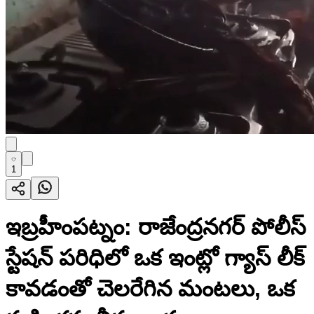
1
ఇబ్రహీంపట్నం: రాజేంద్రనగర్ పోలీస్
స్టేషన్ పరిధిలో ఒక ఇంట్లో గ్యాస్ లీక్
కావడంతో చెలరేగిన మంటలు, ఒక