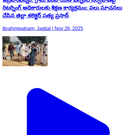
రిటర్నింగ్ అధికారులకు శిక్షణ కార్యక్రమం: పలు సూచనలు
చేసిన జిల్లా కలెక్టర్ సత్య ప్రసాద్
Ibrahimpatnam, Jagtial | Nov 26, 2025