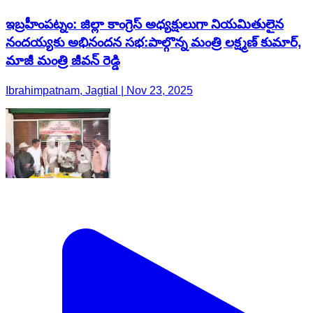
ఇబ్రహీంపట్నం: జిల్లా కాంగ్రెస్ అధ్యక్షులుగా నియమితులైన
నందయ్యకు అభినందన సభ:పాల్గొన్న మంత్రి లక్ష్మణ్ కుమార్,
మాజీ మంత్రి జీవన్ రెడ్డి
Ibrahimpatnam, Jagtial | Nov 23, 2025