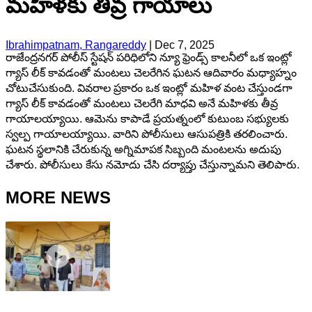
మహిళకు తీవ్ర గాయాలు
Ibrahimpatnam, Rangareddy
|
Dec 7, 2025
రాజేంద్రనగర్ పోలీస్ స్టేషన్ పరిధిలోని న్యూ ఫ్రెండ్స్ కాలనీలో ఒక ఇంట్లో
గ్యాస్ లీక్ కావడంతో మంటలు చెలరేగిన ఘటన ఆదివారం మధ్యాహ్నం
చోటుచేసుకుంది. వివరాల ప్రకారం ఒక ఇంట్లో మహిళ వంట చేస్తుండగా
గ్యాస్ లీక్ కావడంతో మంటలు చెలరేగి మాధవి అనే మహిళకు తీవ్ర
గాయాలయ్యాయి. ఆమెను కాపాడే ప్రయత్నంలో కుటుంబ సభ్యులకు
స్వల్ప గాయాలయ్యాయి. వారిని పోలీసులు ఆసుపత్రికి తరలించారు.
ఘటన స్థలానికి చేరుకున్న అగ్నిమాపక సిబ్బంది మంటలను అదుపు
చేశారు. పోలీసులు కేసు నమోదు చేసి దర్యాప్తు చేస్తున్నామని తెలిపారు.
MORE NEWS