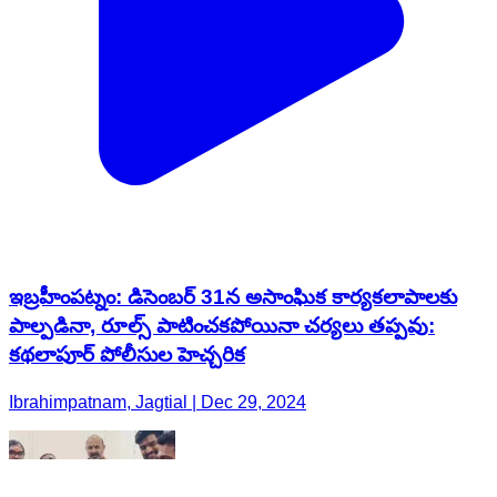
ఇబ్రహీంపట్నం: డిసెంబర్ 31న అసాంఘిక కార్యకలాపాలకు
పాల్పడినా, రూల్స్‌ పాటించకపోయినా చర్యలు తప్పవు:
కథలాపూర్ పోలీసుల హెచ్చరిక
Ibrahimpatnam, Jagtial | Dec 29, 2024