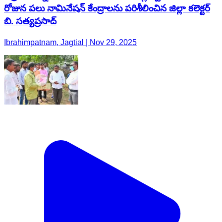
రోజున పలు నామినేషన్ కేంద్రాలను పరిశీలించిన జిల్లా కలెక్టర్
బి. సత్యప్రసాద్
Ibrahimpatnam, Jagtial | Nov 29, 2025