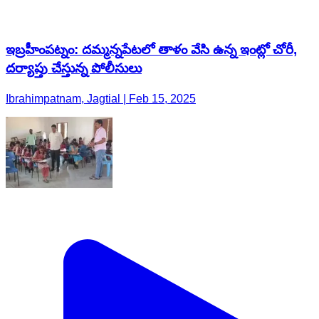
ఇబ్రహీంపట్నం: దమ్మన్నపేటలో తాళం వేసి ఉన్న ఇంట్లో చోరీ,
దర్యాప్తు చేస్తున్న పోలీసులు
Ibrahimpatnam, Jagtial | Feb 15, 2025