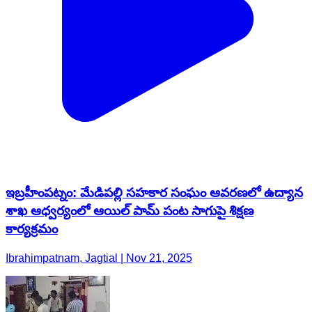
ఇబ్రహీంపట్నం: మేడిపల్లి సహకార సంఘం ఆవరణలో ఉద్యాన
శాఖ ఆధ్వర్యంలో ఆయిల్ పామ్ పంట సాగుపై శిక్షణ
కార్యక్రమం
Ibrahimpatnam, Jagtial | Nov 21, 2025