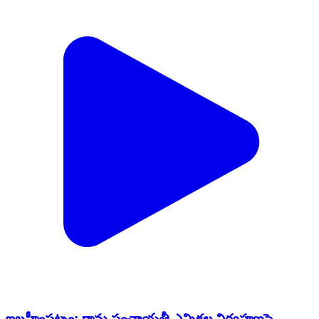
ఇబ్రహీంపట్నం: గ్రామ పంచాయతీ ఎన్నికల నిర్వహణపై