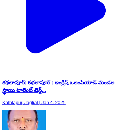
కథలాపూర్: కథలాపూర్ : ఇంగ్లీష్ ఒలంపియాడ్ మండల
స్థాయి టాలెంట్ టెస్ట్...
Kathlapur, Jagtial | Jan 4, 2025