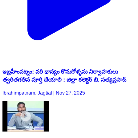
ఇబ్రహీంపట్నం: వరి ధాన్యం కొనుగోళ్ళను నిర్వాహకులు
త్వరితగతిన పూర్తి చేయాలి : జిల్లా కలెక్టర్ బి. సత్యప్రసాద్
Ibrahimpatnam, Jagtial | Nov 27, 2025