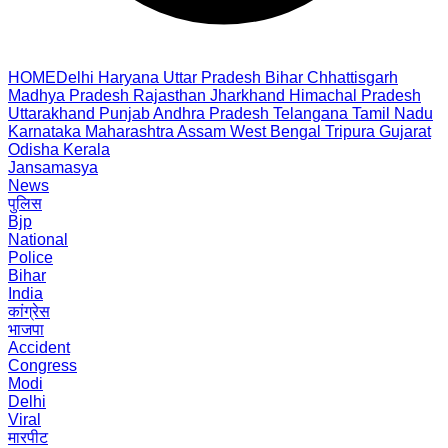
HOME
Delhi
Haryana
Uttar Pradesh
Bihar
Chhattisgarh
Madhya Pradesh
Rajasthan
Jharkhand
Himachal Pradesh
Uttarakhand
Punjab
Andhra Pradesh
Telangana
Tamil Nadu
Karnataka
Maharashtra
Assam
West Bengal
Tripura
Gujarat
Odisha
Kerala
Jansamasya
News
पुलिस
Bjp
National
Police
Bihar
India
कांग्रेस
भाजपा
Accident
Congress
Modi
Delhi
Viral
मारपीट