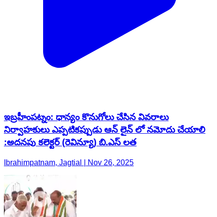
ఇబ్రహీంపట్నం: ధాన్యం కొనుగోలు చేసిన వివరాలు
నిర్వాహకులు ఎప్పటికప్పుడు ఆన్ లైన్ లో నమోదు చేయాలి
:అదనపు కలెక్టర్ (రెవిన్యూ) బి.ఎస్ లత
Ibrahimpatnam, Jagtial | Nov 26, 2025