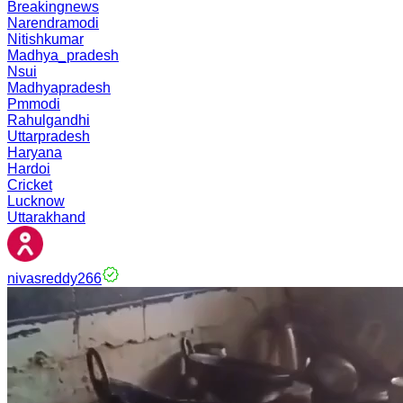
Breakingnews
Narendramodi
Nitishkumar
Madhya_pradesh
Nsui
Madhyapradesh
Pmmodi
Rahulgandhi
Uttarpradesh
Haryana
Hardoi
Cricket
Lucknow
Uttarakhand
nivasreddy266