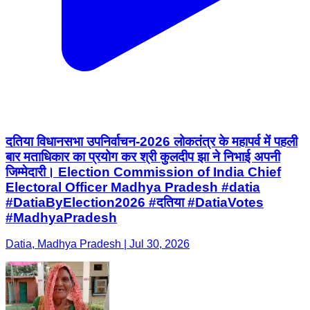
दतिया विधानसभा उपनिर्वाचन-2026 लोकतंत्र के महापर्व में पहली
बार मताधिकार का प्रयोग कर श्री कुलदीप झा ने निभाई अपनी
जिम्मेदारी। Election Commission of India Chief
Electoral Officer Madhya Pradesh #datia
#DatiaByElection2026 #दतिया #DatiaVotes
#MadhyaPradesh
Datia, Madhya Pradesh | Jul 30, 2026