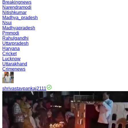
Breakingnews
Narendramodi
Nitishkumar
Madhya_pradesh
Nsui
Madhyapradesh
Pmmodi
Rahulgandhi
Uttarpradesh
Haryana
Cricket
Lucknow
Uttarakhand
Crimenews
shrivastavpankaj2111