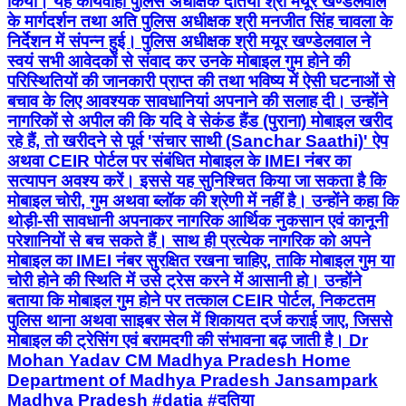
किया। यह कार्यवाही पुलिस अधीक्षक दतिया श्री मयूर खण्डेलवाल
के मार्गदर्शन तथा अति पुलिस अधीक्षक श्री मनजीत सिंह चावला के
निर्देशन में संपन्न हुई। पुलिस अधीक्षक श्री मयूर खण्डेलवाल ने
स्वयं सभी आवेदकों से संवाद कर उनके मोबाइल गुम होने की
परिस्थितियों की जानकारी प्राप्त की तथा भविष्य में ऐसी घटनाओं से
बचाव के लिए आवश्यक सावधानियां अपनाने की सलाह दी। उन्होंने
नागरिकों से अपील की कि यदि वे सेकंड हैंड (पुराना) मोबाइल खरीद
रहे हैं, तो खरीदने से पूर्व 'संचार साथी (Sanchar Saathi)' ऐप
अथवा CEIR पोर्टल पर संबंधित मोबाइल के IMEI नंबर का
सत्यापन अवश्य करें। इससे यह सुनिश्चित किया जा सकता है कि
मोबाइल चोरी, गुम अथवा ब्लॉक की श्रेणी में नहीं है। उन्होंने कहा कि
थोड़ी-सी सावधानी अपनाकर नागरिक आर्थिक नुकसान एवं कानूनी
परेशानियों से बच सकते हैं। साथ ही प्रत्येक नागरिक को अपने
मोबाइल का IMEI नंबर सुरक्षित रखना चाहिए, ताकि मोबाइल गुम या
चोरी होने की स्थिति में उसे ट्रेस करने में आसानी हो। उन्होंने
बताया कि मोबाइल गुम होने पर तत्काल CEIR पोर्टल, निकटतम
पुलिस थाना अथवा साइबर सेल में शिकायत दर्ज कराई जाए, जिससे
मोबाइल की ट्रेसिंग एवं बरामदगी की संभावना बढ़ जाती है। Dr
Mohan Yadav CM Madhya Pradesh Home
Department of Madhya Pradesh Jansampark
Madhya Pradesh #datia #दतिया