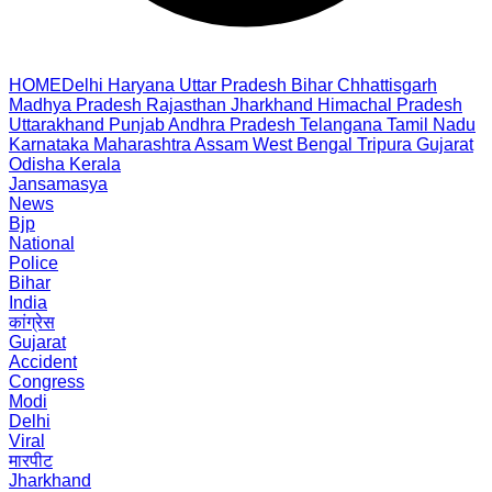
HOME
Delhi
Haryana
Uttar Pradesh
Bihar
Chhattisgarh
Madhya Pradesh
Rajasthan
Jharkhand
Himachal Pradesh
Uttarakhand
Punjab
Andhra Pradesh
Telangana
Tamil Nadu
Karnataka
Maharashtra
Assam
West Bengal
Tripura
Gujarat
Odisha
Kerala
Jansamasya
News
Bjp
National
Police
Bihar
India
कांग्रेस
Gujarat
Accident
Congress
Modi
Delhi
Viral
मारपीट
Jharkhand