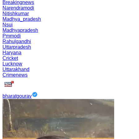
Breakingnews
Narendramodi
Nitishkumar
Madhya_pradesh
Nsui
Madhyapradesh
Pmmodi
Rahulgandhi
Uttarpradesh
Haryana
Cricket
Lucknow
Uttarakhand
Crimenews
bharatgourav