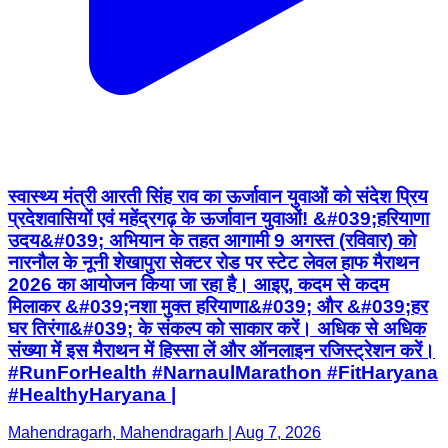
स्वास्थ्य मंत्री आरती सिंह राव का ऊर्जावान युवाओं को संदेश प्रिय
प्रदेशवासियों एवं महेंद्रगढ़ के ऊर्जावान युवाओं! &#039;हरियाणा
उदय&#039; अभियान के तहत आगामी 9 अगस्त (रविवार) को
नारनौल के नूनी शेखापुरा सेक्टर रोड पर स्टेट लेवल हाफ मैराथन
2026 का आयोजन किया जा रहा है। आइए, कदम से कदम
मिलाकर &#039;नशा मुक्त हरियाणा&#039; और &#039;हर
घर तिरंगा&#039; के संकल्प को साकार करें। अधिक से अधिक
संख्या में इस मैराथन में हिस्सा लें और ऑनलाइन रजिस्ट्रेशन करें।
#RunForHealth #NarnaulMarathon #FitHaryana
#HealthyHaryana |
Mahendragarh, Mahendragarh | Aug 7, 2026