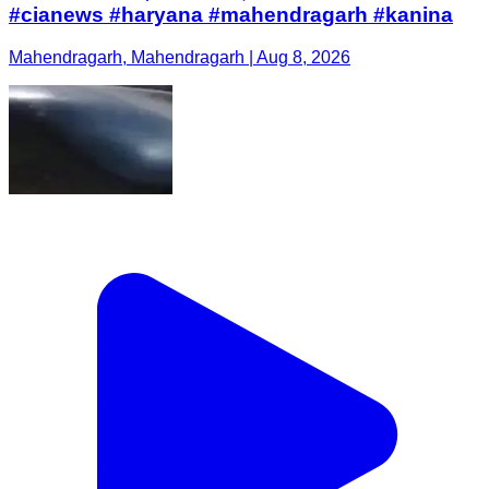
#cianews #haryana #mahendragarh #kanina
Mahendragarh, Mahendragarh | Aug 8, 2026