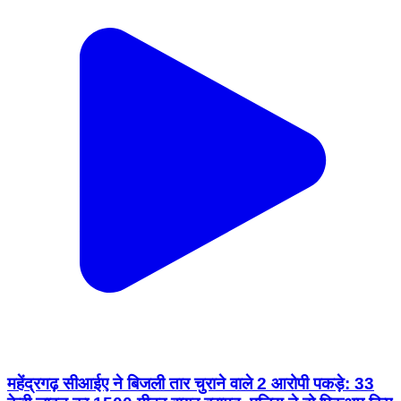
महेंद्रगढ़ सीआईए ने बिजली तार चुराने वाले 2 आरोपी पकड़े: 33