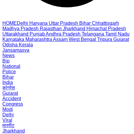
HOME
Delhi
Haryana
Uttar Pradesh
Bihar
Chhattisgarh
Madhya Pradesh
Rajasthan
Jharkhand
Himachal Pradesh
Uttarakhand
Punjab
Andhra Pradesh
Telangana
Tamil Nadu
Karnataka
Maharashtra
Assam
West Bengal
Tripura
Gujarat
Odisha
Kerala
Jansamasya
News
Bjp
National
Police
Bihar
India
कांग्रेस
Gujarat
Accident
Congress
Modi
Delhi
Viral
मारपीट
Jharkhand