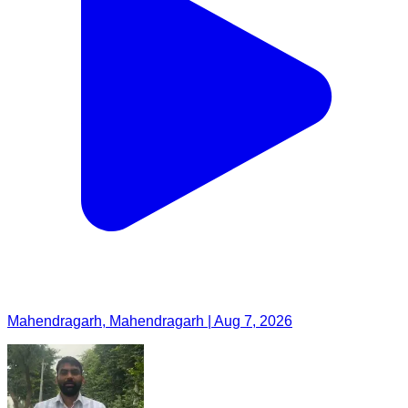
Mahendragarh, Mahendragarh | Aug 7, 2026