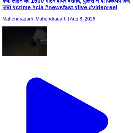
केवी लाइन का 1500 मीटर वायर बरामद, पुलिस ने दो पिकअप किए
जब्त #crime #cia #newsfast #live #videoreel
Mahendragarh, Mahendragarh | Aug 8, 2026