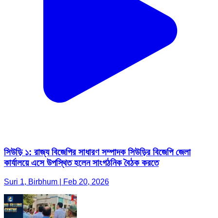
সিউড়ি ১: রাজ্য বিজেপির সাধারণ সম্পাদক সিউড়ির বিজেপি জেলা
কার্যালয়ে এসে উপস্থিত হলেন সাংগঠনিক বৈঠক করতে
Suri 1, Birbhum | Feb 20, 2026