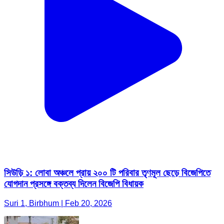
সিউড়ি ১: লোবা অঞ্চলে প্রায় ২০০ টি পরিবার তৃণমূল ছেড়ে বিজেপিতে
যোগদান প্রসঙ্গে বক্তব্য দিলেন বিজেপি বিধায়ক
Suri 1, Birbhum | Feb 20, 2026