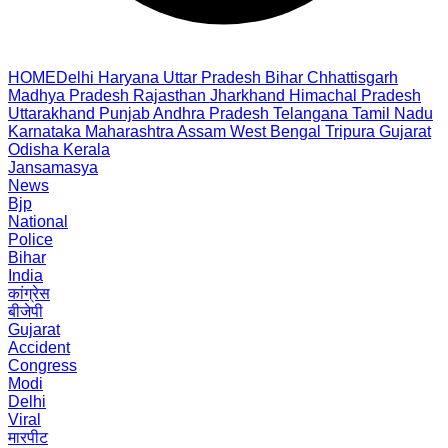
HOME
Delhi
Haryana
Uttar Pradesh
Bihar
Chhattisgarh
Madhya Pradesh
Rajasthan
Jharkhand
Himachal Pradesh
Uttarakhand
Punjab
Andhra Pradesh
Telangana
Tamil Nadu
Karnataka
Maharashtra
Assam
West Bengal
Tripura
Gujarat
Odisha
Kerala
Jansamasya
News
Bjp
National
Police
Bihar
India
कांग्रेस
बीजेपी
Gujarat
Accident
Congress
Modi
Delhi
Viral
मारपीट