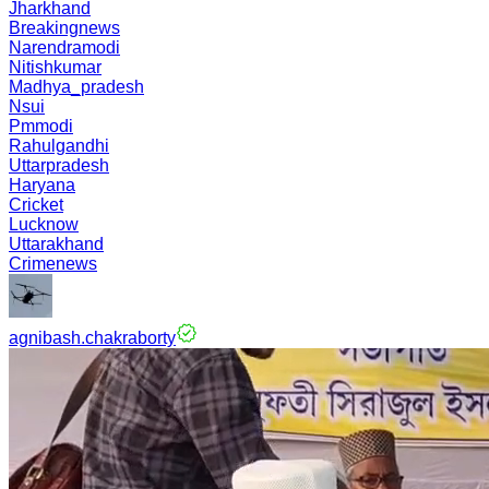
Jharkhand
Breakingnews
Narendramodi
Nitishkumar
Madhya_pradesh
Nsui
Pmmodi
Rahulgandhi
Uttarpradesh
Haryana
Cricket
Lucknow
Uttarakhand
Crimenews
agnibash.chakraborty