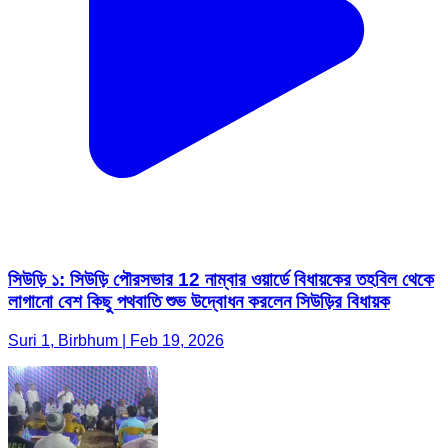
সিউড়ি ১: সিউড়ি পৌরসভার 12 নাম্বার ওয়ার্ডে বিধায়কের তহবিল থেকে
লাগানো বেশ কিছু পথবাতি শুভ উদ্বোধন করলেন সিউড়ির বিধায়ক
Suri 1, Birbhum | Feb 19, 2026