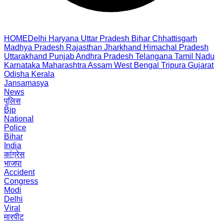
HOME
Delhi
Haryana
Uttar Pradesh
Bihar
Chhattisgarh
Madhya Pradesh
Rajasthan
Jharkhand
Himachal Pradesh
Uttarakhand
Punjab
Andhra Pradesh
Telangana
Tamil Nadu
Karnataka
Maharashtra
Assam
West Bengal
Tripura
Gujarat
Odisha
Kerala
Jansamasya
News
पुलिस
Bjp
National
Police
Bihar
India
कांग्रेस
भाजपा
Accident
Congress
Modi
Delhi
Viral
मारपीट