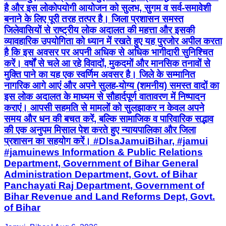
है और इस लोकोपयोगी आयोजन को सुलभ, सुगम व सर्व-समावेशी
बनाने के लिए पूरी तरह तत्पर है। जिला प्रशासन समस्त
जिलेवासियों से राष्ट्रीय लोक अदालत की महत्ता और इसकी
व्यावहारिक उपयोगिता को ध्यान में रखते हुए यह पुरजोर अपील करता
है कि इस अवसर पर अपनी अधिक से अधिक भागीदारी सुनिश्चित
करें। वर्षों से चले आ रहे विवादों, मुकदमों और मानसिक तनावों से
मुक्ति पाने का यह एक स्वर्णिम अवसर है। जिले के सम्मानित
नागरिक आगे आएं और अपने सुलह-योग्य (शमनीय) समस्त वादों का
इस लोक अदालत के माध्यम से सौहार्दपूर्ण वातावरण में निष्पादन
कराएं। आपसी सहमति से मामलों को सुलझाकर न केवल अपने
समय और धन की बचत करें, बल्कि सामाजिक व पारिवारिक सद्भाव
की एक अनुपम मिसाल पेश करते हुए न्यायपालिका और जिला
प्रशासन का सहयोग करें। #DlsaJamuiBihar, #jamui
#jamuinews Information & Public Relations
Department, Government of Bihar General
Administration Department, Govt. of Bihar
Panchayati Raj Department, Government of
Bihar Revenue and Land Reforms Dept, Govt.
of Bihar