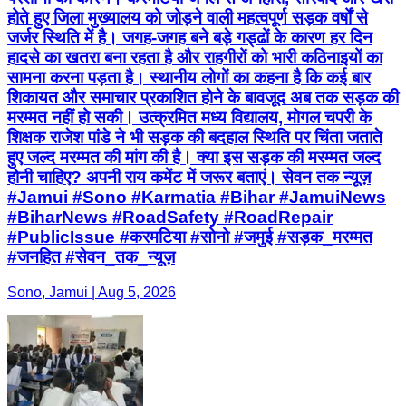
होते हुए जिला मुख्यालय को जोड़ने वाली महत्वपूर्ण सड़क वर्षों से
जर्जर स्थिति में है। जगह-जगह बने बड़े गड्ढों के कारण हर दिन
हादसे का खतरा बना रहता है और राहगीरों को भारी कठिनाइयों का
सामना करना पड़ता है। स्थानीय लोगों का कहना है कि कई बार
शिकायत और समाचार प्रकाशित होने के बावजूद अब तक सड़क की
मरम्मत नहीं हो सकी। उत्क्रमित मध्य विद्यालय, मोगल चपरी के
शिक्षक राजेश पांडे ने भी सड़क की बदहाल स्थिति पर चिंता जताते
हुए जल्द मरम्मत की मांग की है। क्या इस सड़क की मरम्मत जल्द
होनी चाहिए? अपनी राय कमेंट में जरूर बताएं। सेवन तक न्यूज़
#Jamui #Sono #Karmatia #Bihar #JamuiNews
#BiharNews #RoadSafety #RoadRepair
#PublicIssue #करमटिया #सोनो #जमुई #सड़क_मरम्मत
#जनहित #सेवन_तक_न्यूज़
Sono, Jamui | Aug 5, 2026