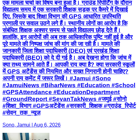
एक मामला चर्चा का विषय बना हुआ है। ग्राउंड रिपोर्टिंग के दौरान
विद्यालय समय में एक सरकारी शिक्षक सड़क पर कैमरे में दिखाई
दिए, जिसके बाद शिक्षा विभाग की GPS आधारित उपस्थिति
प्रणाली पर सवाल उठने लगे हैं। स्थानीय लोगों का आरोप है कि
संबंधित शिक्षक अक्सर समय से पहले विद्यालय छोड़ देते हैं।
हालांकि, इन आरोपों की अब तक आधिकारिक पुष्टि नहीं हुई है और
पूरे मामले की निष्पक्ष जांच की मांग की जा रही है। मामले की
जानकारी जिला शिक्षा पदाधिकारी (DEO) एवं प्रखंड शिक्षा
पदाधिकारी (BEO) को दे दी गई है। अब देखना होगा कि जांच में
क्या तथ्य सामने आते हैं। आपकी राय क्या है? क्या सरकारी स्कूलों
में GPS अटेंडेंस की नियमित और सख्त निगरानी होनी चाहिए?
अपनी राय कमेंट में जरूर लिखें। #Jamui #Sono
#JamuiNews #BiharNews #Education #School
#GPSAttendance #EducationDepartment
#GroundReport #SevanTakNews #जमुई #सोनो
#शिक्षा_विभाग #GPSअटेंडेंस #सरकारी_शिक्षक #ग्राउंड_रिपोर्ट
#सेवन_तक_न्यूज़
Sono, Jamui | Aug 6, 2026