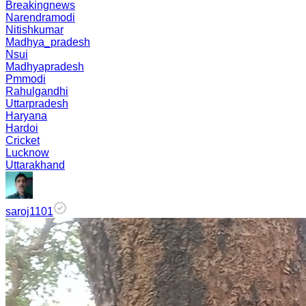
Breakingnews
Narendramodi
Nitishkumar
Madhya_pradesh
Nsui
Madhyapradesh
Pmmodi
Rahulgandhi
Uttarpradesh
Haryana
Hardoi
Cricket
Lucknow
Uttarakhand
saroj1101