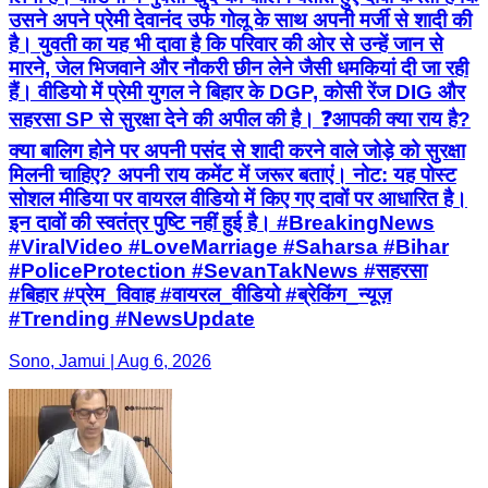
उसने अपने प्रेमी देवानंद उर्फ गोलू के साथ अपनी मर्जी से शादी की
है। युवती का यह भी दावा है कि परिवार की ओर से उन्हें जान से
मारने, जेल भिजवाने और नौकरी छीन लेने जैसी धमकियां दी जा रही
हैं। वीडियो में प्रेमी युगल ने बिहार के DGP, कोसी रेंज DIG और
सहरसा SP से सुरक्षा देने की अपील की है। ❓आपकी क्या राय है?
क्या बालिग होने पर अपनी पसंद से शादी करने वाले जोड़े को सुरक्षा
मिलनी चाहिए? अपनी राय कमेंट में जरूर बताएं। नोट: यह पोस्ट
सोशल मीडिया पर वायरल वीडियो में किए गए दावों पर आधारित है।
इन दावों की स्वतंत्र पुष्टि नहीं हुई है। #BreakingNews
#ViralVideo #LoveMarriage #Saharsa #Bihar
#PoliceProtection #SevanTakNews #सहरसा
#बिहार #प्रेम_विवाह #वायरल_वीडियो #ब्रेकिंग_न्यूज़
#Trending #NewsUpdate
Sono, Jamui | Aug 6, 2026