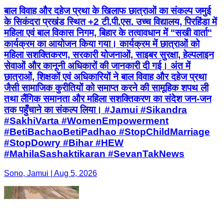
बाल विवाह और दहेज प्रथा के खिलाफ छात्राओं का संकल्प जमुई
के सिकंदरा प्रखंड स्थित +2 टी.पी.एस. उच्च विद्यालय, पिरहिंडा में
महिला एवं बाल विकास निगम, बिहार के तत्वावधान में "सखी वार्ता"
कार्यक्रम का आयोजन किया गया। कार्यक्रम में छात्राओं को
महिला सशक्तिकरण, सरकारी योजनाओं, साइबर सुरक्षा, हेल्पलाइन
सेवाओं और कानूनी अधिकारों की जानकारी दी गई। अंत में
छात्राओं, शिक्षकों एवं अधिकारियों ने बाल विवाह और दहेज प्रथा
जैसी सामाजिक कुरीतियों को समाप्त करने की सामूहिक शपथ ली
तथा लैंगिक समानता और महिला सशक्तिकरण का संदेश जन-जन
तक पहुँचाने का संकल्प लिया। #Jamui #Sikandra
#SakhiVarta #WomenEmpowerment
#BetiBachaoBetiPadhao #StopChildMarriage
#StopDowry #Bihar #HEW
#MahilaSashaktikaran #SevanTakNews
Sono, Jamui | Aug 5, 2026