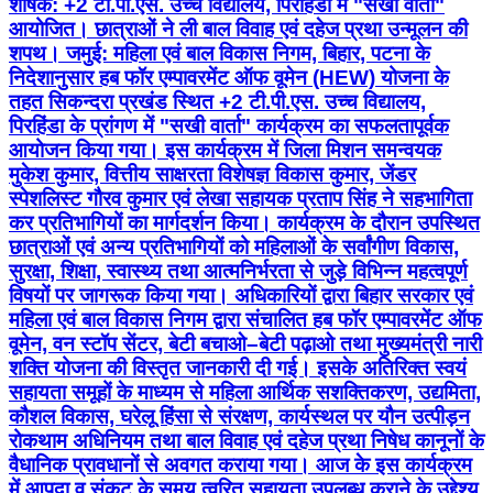
शीर्षक: +2 टी.पी.एस. उच्च विद्यालय, पिरहिंडा में "सखी वार्ता"
आयोजित। छात्राओं ने ली बाल विवाह एवं दहेज प्रथा उन्मूलन की
शपथ। जमुई: महिला एवं बाल विकास निगम, बिहार, पटना के
निदेशानुसार हब फॉर एम्पावरमेंट ऑफ वूमेन (HEW) योजना के
तहत सिकन्दरा प्रखंड स्थित +2 टी.पी.एस. उच्च विद्यालय,
पिरहिंडा के प्रांगण में "सखी वार्ता" कार्यक्रम का सफलतापूर्वक
आयोजन किया गया। इस कार्यक्रम में जिला मिशन समन्वयक
मुकेश कुमार, वित्तीय साक्षरता विशेषज्ञ विकास कुमार, जेंडर
स्पेशलिस्ट गौरव कुमार एवं लेखा सहायक प्रताप सिंह ने सहभागिता
कर प्रतिभागियों का मार्गदर्शन किया। कार्यक्रम के दौरान उपस्थित
छात्राओं एवं अन्य प्रतिभागियों को महिलाओं के सर्वांगीण विकास,
सुरक्षा, शिक्षा, स्वास्थ्य तथा आत्मनिर्भरता से जुड़े विभिन्न महत्वपूर्ण
विषयों पर जागरूक किया गया। अधिकारियों द्वारा बिहार सरकार एवं
महिला एवं बाल विकास निगम द्वारा संचालित हब फॉर एम्पावरमेंट ऑफ
वूमेन, वन स्टॉप सेंटर, बेटी बचाओ–बेटी पढ़ाओ तथा मुख्यमंत्री नारी
शक्ति योजना की विस्तृत जानकारी दी गई। इसके अतिरिक्त स्वयं
सहायता समूहों के माध्यम से महिला आर्थिक सशक्तिकरण, उद्यमिता,
कौशल विकास, घरेलू हिंसा से संरक्षण, कार्यस्थल पर यौन उत्पीड़न
रोकथाम अधिनियम तथा बाल विवाह एवं दहेज प्रथा निषेध कानूनों के
वैधानिक प्रावधानों से अवगत कराया गया। आज के इस कार्यक्रम
में आपदा व संकट के समय त्वरित सहायता उपलब्ध कराने के उद्देश्य