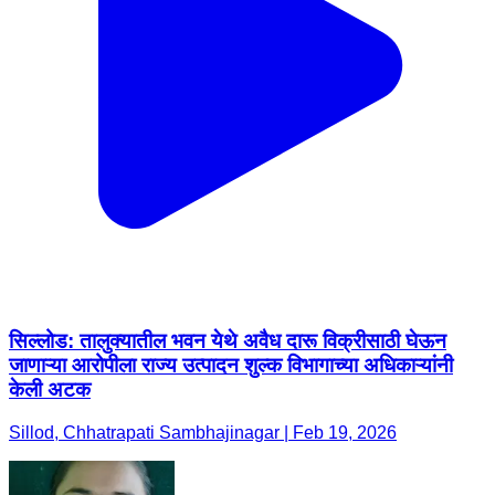
सिल्लोड: तालुक्यातील भवन येथे अवैध दारू विक्रीसाठी घेऊन
जाणाऱ्या आरोपीला राज्य उत्पादन शुल्क विभागाच्या अधिकाऱ्यांनी
केली अटक
Sillod, Chhatrapati Sambhajinagar | Feb 19, 2026