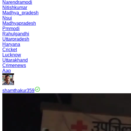
Narendramodi
Nitishkumar
Madhya_pradesh
Nsui
Madhyapradesh
Pmmodi
Rahulgandhi
Uttarpradesh
Haryana
Cricket
Lucknow
Uttarakhand
Crimenews
Aap
shamthakur359