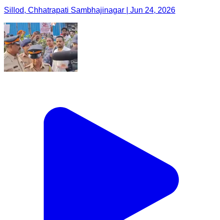
Sillod, Chhatrapati Sambhajinagar | Jun 24, 2026