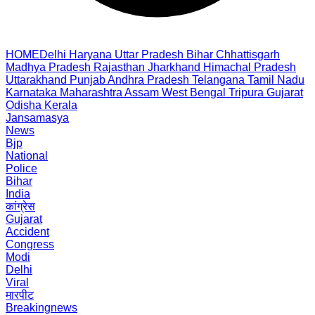
HOME
Delhi
Haryana
Uttar Pradesh
Bihar
Chhattisgarh
Madhya Pradesh
Rajasthan
Jharkhand
Himachal Pradesh
Uttarakhand
Punjab
Andhra Pradesh
Telangana
Tamil Nadu
Karnataka
Maharashtra
Assam
West Bengal
Tripura
Gujarat
Odisha
Kerala
Jansamasya
News
Bjp
National
Police
Bihar
India
कांग्रेस
Gujarat
Accident
Congress
Modi
Delhi
Viral
मारपीट
Breakingnews