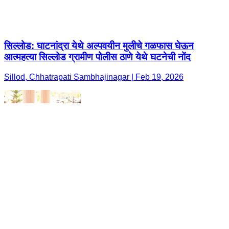
सिल्लोड: घाटनांद्रा येथे अल्पवयीन मुलीचे गळफास घेऊन
आत्महत्या सिल्लोड ग्रामीण पोलीस ठाणे येथे घटनेची नोंद
Sillod, Chhatrapati Sambhajinagar | Feb 19, 2026