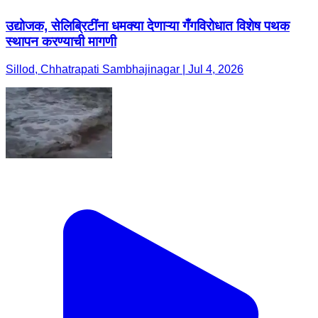
उद्योजक, सेलिब्रिटींना धमक्या देणाऱ्या गँगविरोधात विशेष पथक
स्थापन करण्याची मागणी
Sillod, Chhatrapati Sambhajinagar | Jul 4, 2026