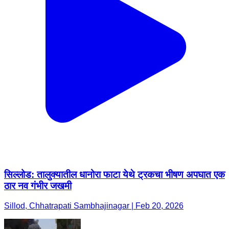
सिल्लोड: तालुक्यातील धानोरा फाटा येथे ट्रकचा भीषण अपघात एक
ठार नव गंभीर जखमी
Sillod, Chhatrapati Sambhajinagar | Feb 20, 2026