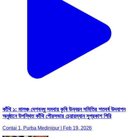
কাঁথি ১: মালঞ্চ দেশবন্ধু সমবায় কৃষি উন্নয়ন সমিতির শতবর্ষ উদযাপন
অনুষ্ঠানে উপস্থিত কাঁথি পৌরসভার চেয়ারম্যান সুপ্রকাশ গিরি
Contai 1, Purba Medinipur | Feb 19, 2026