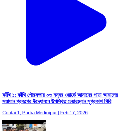
কাঁথি ১: কাঁথি পৌরসভার ০৩ নম্বর ওয়ার্ডে আমাদের পাড়া আমাদের
সমাধান প্রকল্পের উদ্ধোধনে উপস্থিত চেয়ারম্যান সুপ্রকাশ গিরি
Contai 1, Purba Medinipur | Feb 17, 2026