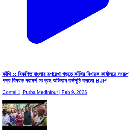
কাঁথি ১: বিকশিত বাংলার রূপরেখা গড়তে কাঁথির বিধায়ক কার্যালয়ে সংকল্প
পত্র বিষয়ক পরামর্শ সংগ্রহ অভিযান কর্মসূচি করলো BJP
Contai 1, Purba Medinipur | Feb 9, 2026