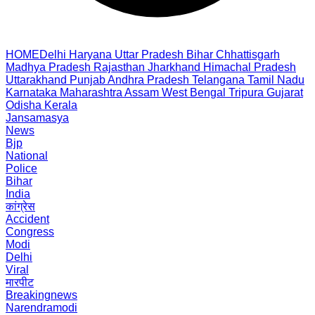
HOME
Delhi
Haryana
Uttar Pradesh
Bihar
Chhattisgarh
Madhya Pradesh
Rajasthan
Jharkhand
Himachal Pradesh
Uttarakhand
Punjab
Andhra Pradesh
Telangana
Tamil Nadu
Karnataka
Maharashtra
Assam
West Bengal
Tripura
Gujarat
Odisha
Kerala
Jansamasya
News
Bjp
National
Police
Bihar
India
कांग्रेस
Accident
Congress
Modi
Delhi
Viral
मारपीट
Breakingnews
Narendramodi