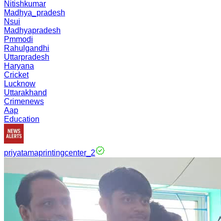
Nitishkumar
Madhya_pradesh
Nsui
Madhyapradesh
Pmmodi
Rahulgandhi
Uttarpradesh
Haryana
Cricket
Lucknow
Uttarakhand
Crimenews
Aap
Education
priyatamaprintingcenter_2