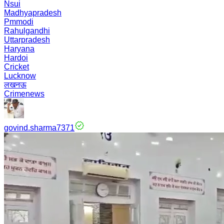
Nsui
Madhyapradesh
Pmmodi
Rahulgandhi
Uttarpradesh
Haryana
Hardoi
Cricket
Lucknow
लखनऊ
Crimenews
govind.sharma7371