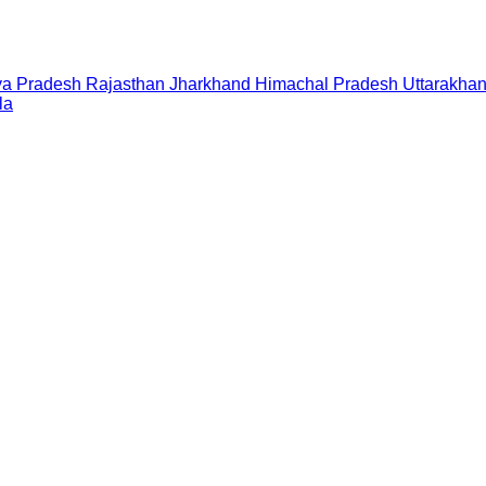
a Pradesh
Rajasthan
Jharkhand
Himachal Pradesh
Uttarakha
la