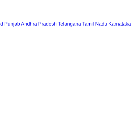
nd
Punjab
Andhra Pradesh
Telangana
Tamil Nadu
Karnataka