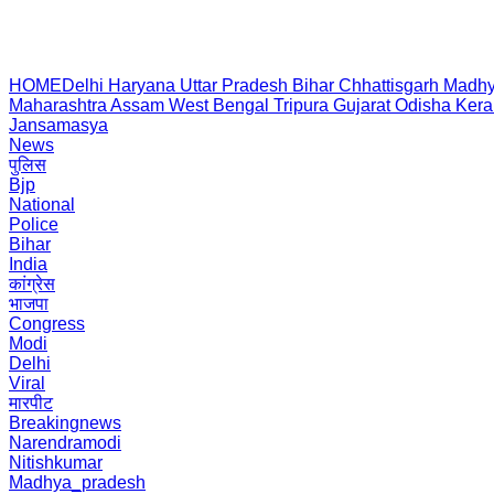
HOME
Delhi
Haryana
Uttar Pradesh
Bihar
Chhattisgarh
Madhy
Maharashtra
Assam
West Bengal
Tripura
Gujarat
Odisha
Kera
Jansamasya
News
पुलिस
Bjp
National
Police
Bihar
India
कांग्रेस
भाजपा
Congress
Modi
Delhi
Viral
मारपीट
Breakingnews
Narendramodi
Nitishkumar
Madhya_pradesh