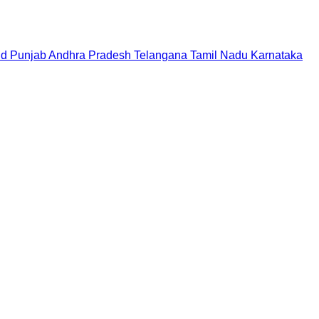
nd
Punjab
Andhra Pradesh
Telangana
Tamil Nadu
Karnataka