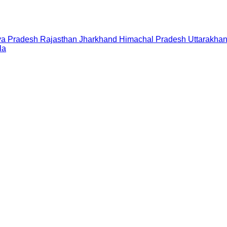
a Pradesh
Rajasthan
Jharkhand
Himachal Pradesh
Uttarakha
la