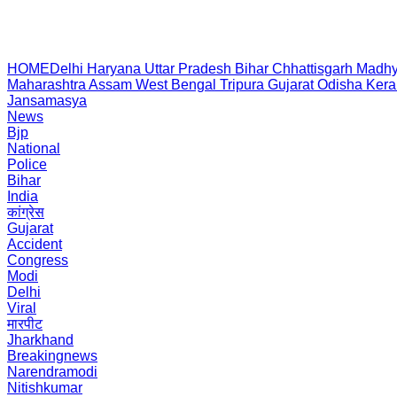
HOME
Delhi
Haryana
Uttar Pradesh
Bihar
Chhattisgarh
Madhy
Maharashtra
Assam
West Bengal
Tripura
Gujarat
Odisha
Kera
Jansamasya
News
Bjp
National
Police
Bihar
India
कांग्रेस
Gujarat
Accident
Congress
Modi
Delhi
Viral
मारपीट
Jharkhand
Breakingnews
Narendramodi
Nitishkumar