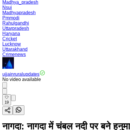
Madhya_pradesh
Nsui
Madhyapradesh
Pmmodi
Rahulgandhi
Uttarpradesh
Haryana
Cricket
Lucknow
Uttarakhand
Crimenews
ujjainruralupdates
No video available
19
नागदा: नागदा में चंबल नदी पर बने हनुम