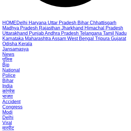
HOME
Delhi
Haryana
Uttar Pradesh
Bihar
Chhattisgarh
Madhya Pradesh
Rajasthan
Jharkhand
Himachal Pradesh
Uttarakhand
Punjab
Andhra Pradesh
Telangana
Tamil Nadu
Karnataka
Maharashtra
Assam
West Bengal
Tripura
Gujarat
Odisha
Kerala
Jansamasya
News
पुलिस
Bjp
National
Police
Bihar
India
कांग्रेस
भाजपा
Accident
Congress
Modi
Delhi
Viral
मारपीट