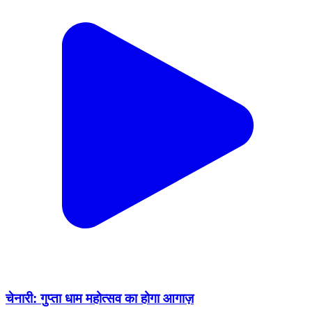
चेनारी: गुप्ता धाम महोत्सव का होगा आगाज़