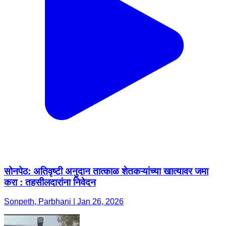
सोनपेठ: अतिवृष्टी अनुदान तात्काळ शेतकऱ्यांच्या खात्यावर जमा
करा : तहसीलदारांना निवेदन
Sonpeth, Parbhani | Jan 26, 2026