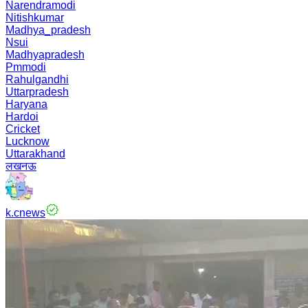
Narendramodi
Nitishkumar
Madhya_pradesh
Nsui
Madhyapradesh
Pmmodi
Rahulgandhi
Uttarpradesh
Haryana
Hardoi
Cricket
Lucknow
Uttarakhand
लखनऊ
k.cnews