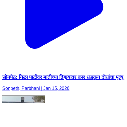
सोनपेठ: निळा पाटीवर मातीच्या ढिगार्‍यावर कार धडकून दोघांचा मृत्यू
Sonpeth, Parbhani | Jan 15, 2026