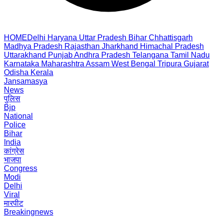
HOME
Delhi
Haryana
Uttar Pradesh
Bihar
Chhattisgarh
Madhya Pradesh
Rajasthan
Jharkhand
Himachal Pradesh
Uttarakhand
Punjab
Andhra Pradesh
Telangana
Tamil Nadu
Karnataka
Maharashtra
Assam
West Bengal
Tripura
Gujarat
Odisha
Kerala
Jansamasya
News
पुलिस
Bjp
National
Police
Bihar
India
कांग्रेस
भाजपा
Congress
Modi
Delhi
Viral
मारपीट
Breakingnews