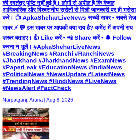
की स्वतंत्र पुष्टि नहीं हुई है। लोगों से अपील है कि केवल
आधिकारिक और विश्वसनीय स्रोतों से मिली जानकारी पर ही भरोसा
करें। 📺 ApkaSheharLiveNews सच्ची खबर • सबसे तेज़
खबर ⚡ 💬 इस खबर पर आपकी क्या राय है? कमेंट में अपनी राय
ज़रूर बताइए। 👍 Like करें • 📲 Share करें • 🔔 Follow
करना न भूलें। #ApkaSheharLiveNews
#BreakingNews #Ranchi #RanchiNews
#Jharkhand #JharkhandNews #ExamNews
#PaperLeak #EducationNews #IndiaNews
#PoliticalNews #NewsUpdate #LatestNews
#TrendingNews #HindiNews #LiveNews
#NewsAlert #FactCheck
Narpatganj, Araria | Aug 8, 2026