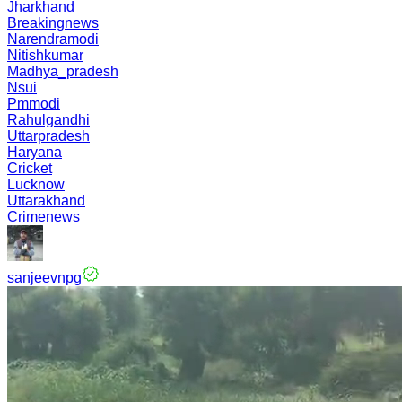
Jharkhand
Breakingnews
Narendramodi
Nitishkumar
Madhya_pradesh
Nsui
Pmmodi
Rahulgandhi
Uttarpradesh
Haryana
Cricket
Lucknow
Uttarakhand
Crimenews
sanjeevnpg