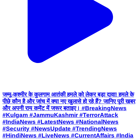
जम्मू-कश्मीर के कुलगाम आतंकी हमले को लेकर बड़ा दावा! हमले के
पीछे कौन है और जांच में क्या नए खुलासे हो रहे हैं? जानिए पूरी खबर
और अपनी राय कमेंट में जरूर बताइए। #BreakingNews
#Kulgam #JammuKashmir #TerrorAttack
#IndiaNews #LatestNews #NationalNews
#Security #NewsUpdate #TrendingNews
#HindiNews #LiveNews #CurrentAffairs #India