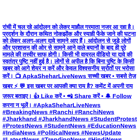
रांची में चल रहे आंदोलन को लेकर माहौल गरमाता नजर आ रहा है।
प्रदर्शन के दौरान कथित नोकझोंक और स्याही फेंके जाने की घटना
को लेकर अलग-अलग दावे सामने आए हैं। आंदोलन से जुड़े लोगों
और प्रशासन की ओर से सामने आने वाले बयानों के बाद ही पूरे
मामले की तस्वीर साफ होगी। किसी भी वायरल वीडियो या दावे की
स्वतंत्र पुष्टि नहीं हुई है। लोगों से अपील है कि बिना पुष्टि के किसी
खबर को आगे शेयर न करें और केवल विश्वसनीय स्रोतों पर भरोसा
करें। 📺 ApkaSheharLiveNews सच्ची खबर • सबसे तेज़
खबर ⚡ 💬 इस खबर पर आपकी क्या राय है? कमेंट में अपनी राय
ज़रूर बताइए। 👍 Like करें • 📲 Share करें • 🔔 Follow
करना न भूलें। #ApkaSheharLiveNews
#BreakingNews #Ranchi #RanchiNews
#Jharkhand #JharkhandNews #StudentProtest
#ProtestNews #StudentNews #EducationNews
#IndiaNews #PoliticalNews #NewsUpdate
#LatestNews #TrendingNews #HindiNews