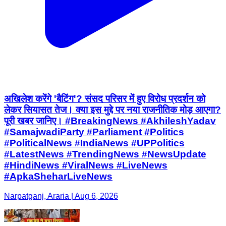
अखिलेश करेंगे 'बैटिंग'? संसद परिसर में हुए विरोध प्रदर्शन को
लेकर सियासत तेज। क्या इस मुद्दे पर नया राजनीतिक मोड़ आएगा?
पूरी खबर जानिए। #BreakingNews #AkhileshYadav
#SamajwadiParty #Parliament #Politics
#PoliticalNews #IndiaNews #UPPolitics
#LatestNews #TrendingNews #NewsUpdate
#HindiNews #ViralNews #LiveNews
#ApkaSheharLiveNews
Narpatganj, Araria | Aug 6, 2026