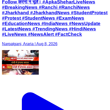
Follow करना न भूलें। #ApkaSheharLiveNews
#BreakingNews #Ranchi #RanchiNews
#Jharkhand #JharkhandNews #StudentProtest
#Protest #StudentNews #ExamNews
#EducationNews #IndiaNews #NewsUpdate
#LatestNews #TrendingNews #HindiNews
#LiveNews #NewsAlert #FactCheck
Narpatganj, Araria | Aug 8, 2026