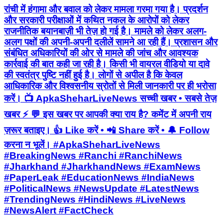
रांची में हंगामा और बवाल को लेकर मामला गरमा गया है। प्रदर्शन
और सरकारी परीक्षाओं में कथित नकल के आरोपों को लेकर
राजनीतिक बयानबाज़ी भी तेज़ हो गई है। मामले को लेकर अलग-
अलग पक्षों की अपनी-अपनी दलीलें सामने आ रही हैं। प्रशासन और
संबंधित अधिकारियों की ओर से मामले की जांच और आवश्यक
कार्रवाई की बात कही जा रही है। किसी भी वायरल वीडियो या दावे
की स्वतंत्र पुष्टि नहीं हुई है। लोगों से अपील है कि केवल
आधिकारिक और विश्वसनीय स्रोतों से मिली जानकारी पर ही भरोसा
करें। 📺 ApkaSheharLiveNews सच्ची खबर • सबसे तेज़
खबर ⚡ 💬 इस खबर पर आपकी क्या राय है? कमेंट में अपनी राय
ज़रूर बताइए। 👍 Like करें • 📲 Share करें • 🔔 Follow
करना न भूलें। #ApkaSheharLiveNews
#BreakingNews #Ranchi #RanchiNews
#Jharkhand #JharkhandNews #ExamNews
#PaperLeak #EducationNews #IndiaNews
#PoliticalNews #NewsUpdate #LatestNews
#TrendingNews #HindiNews #LiveNews
#NewsAlert #FactCheck