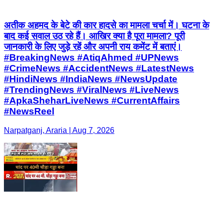
अतीक अहमद के बेटे की कार हादसे का मामला चर्चा में। घटना के
बाद कई सवाल उठ रहे हैं। आखिर क्या है पूरा मामला? पूरी
जानकारी के लिए जुड़े रहें और अपनी राय कमेंट में बताएं।
#BreakingNews #AtiqAhmed #UPNews
#CrimeNews #AccidentNews #LatestNews
#HindiNews #IndiaNews #NewsUpdate
#TrendingNews #ViralNews #LiveNews
#ApkaSheharLiveNews #CurrentAffairs
#NewsReel
Narpatganj, Araria | Aug 7, 2026