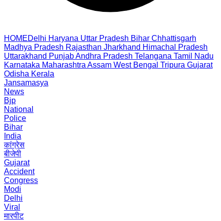
HOME
Delhi
Haryana
Uttar Pradesh
Bihar
Chhattisgarh
Madhya Pradesh
Rajasthan
Jharkhand
Himachal Pradesh
Uttarakhand
Punjab
Andhra Pradesh
Telangana
Tamil Nadu
Karnataka
Maharashtra
Assam
West Bengal
Tripura
Gujarat
Odisha
Kerala
Jansamasya
News
Bjp
National
Police
Bihar
India
कांग्रेस
बीजेपी
Gujarat
Accident
Congress
Modi
Delhi
Viral
मारपीट