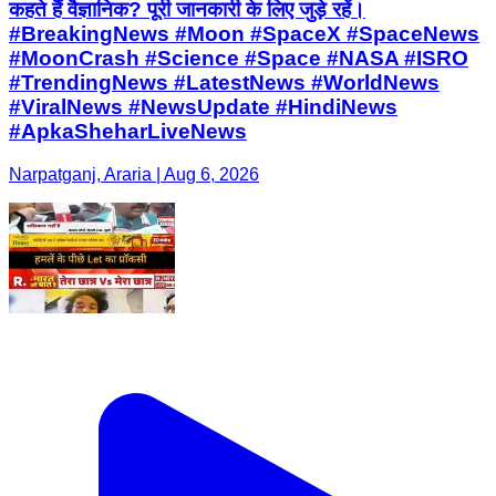
कहते हैं वैज्ञानिक? पूरी जानकारी के लिए जुड़े रहें।
#BreakingNews #Moon #SpaceX #SpaceNews
#MoonCrash #Science #Space #NASA #ISRO
#TrendingNews #LatestNews #WorldNews
#ViralNews #NewsUpdate #HindiNews
#ApkaSheharLiveNews
Narpatganj, Araria | Aug 6, 2026