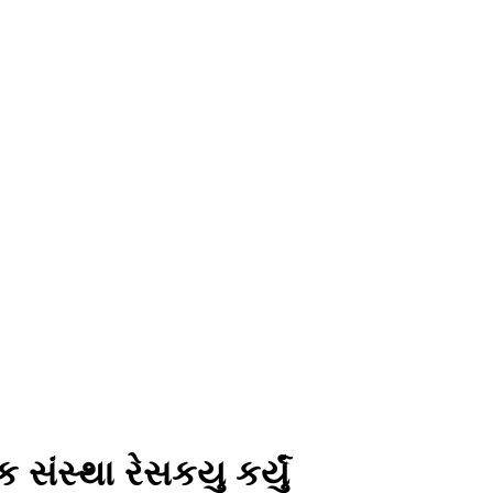
ંસ્થા રેસકયુ કર્યું