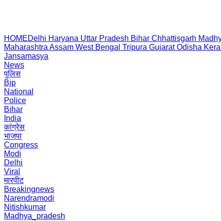
HOME
Delhi
Haryana
Uttar Pradesh
Bihar
Chhattisgarh
Madhy
Maharashtra
Assam
West Bengal
Tripura
Gujarat
Odisha
Kera
Jansamasya
News
पुलिस
Bjp
National
Police
Bihar
India
कांग्रेस
भाजपा
Congress
Modi
Delhi
Viral
मारपीट
Breakingnews
Narendramodi
Nitishkumar
Madhya_pradesh