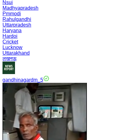
Nsui
Madhyapradesh
Pmmodi
Rahulgandhi
Uttarpradesh
Haryana
Hardoi
Cricket
Lucknow
Uttarakhand
लखनऊ
gandhinagardm_5