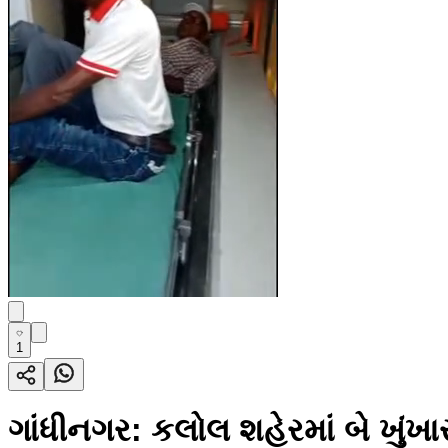
1
ગાંધીનગર: કલોલ શહેરમાં બે ખુંખા