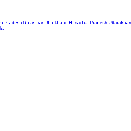
a Pradesh
Rajasthan
Jharkhand
Himachal Pradesh
Uttarakha
la