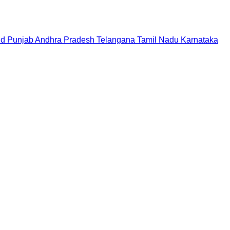
nd
Punjab
Andhra Pradesh
Telangana
Tamil Nadu
Karnataka