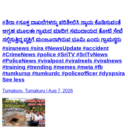
#ಶಿರಾ #ಸೂಕ್ತ ದಾಖಲೆಗಳನ್ನು ಪರಿಶೀಲಿಸಿ ನ್ಯಾಯ ಕೊಡಿಸುವಂತೆ
ಆಗ್ರಹ ಮೂಲತಃ ಗ್ರಾಮದ ಮಾದಿಗ ಸಮುದಾಯದ ತೋಟಿ ಸೇವೆ
ಸಲ್ಲಿಸುತ್ತಿದ್ದ ವ್ಯಕ್ತಿಗೆ ಮಂಜೂರಾಗಿರುವ ಭೂಮಿ ಎಂದು ಗ್ರಾಮಸ್ಥರು
#siranews #sira #NewsUpdate #accident
#CrimeNews #police #SriTV #SriTvNews
#PoliceNews #viralpost #viralreels #viralnews
#training #trending #memes #meta #fb
#tumkursp #tumkurdc #policeofficer #dyspsira
See less
Tumakuru, Tumakuru | Aug 7, 2026