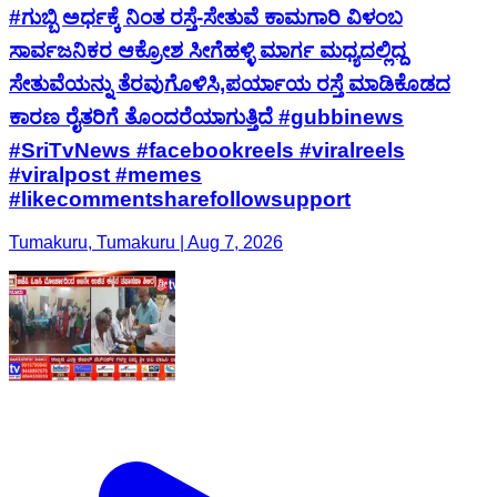
#ಗುಬ್ಬಿ ಅರ್ಧಕ್ಕೆ ನಿಂತ ರಸ್ತೆ-ಸೇತುವೆ ಕಾಮಗಾರಿ ವಿಳಂಬ
ಸಾರ್ವಜನಿಕರ ಆಕ್ರೋಶ ಸೀಗೆಹಳ್ಳಿ ಮಾರ್ಗ ಮಧ್ಯದಲ್ಲಿದ್ದ
ಸೇತುವೆಯನ್ನು ತೆರವುಗೊಳಿಸಿ,ಪರ್ಯಾಯ ರಸ್ತೆ ಮಾಡಿಕೊಡದ
ಕಾರಣ ರೈತರಿಗೆ ತೊಂದರೆಯಾಗುತ್ತಿದೆ #gubbinews
#SriTvNews #facebookreels #viralreels
#viralpost #memes
#likecommentsharefollowsupport
Tumakuru, Tumakuru | Aug 7, 2026