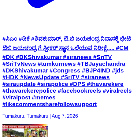
#ಸಿಎಂ #ಡಿಕೆ #ಶಿವಕುಮಾರ್, ಟಿ.ಬಿ ಜಯಚಂದ್ರ ನಿವಾಸಕ್ಕೆ ಭೇಟಿ
ಟಿಬಿ ಜಯಚಂದ್ರ ಗೆ ಸ್ಪೀಕರ್ ಸ್ಥಾನ ಒಲೆಯುವ ನಿರೀಕ್ಷೆ..... #CM
#DK #DKShivakumar #siranews #SriTV
#SriTvNews #tumkurnews #TBJayachandra
#DKShivakumar #Congress #BJP4IND #jds
#HDK #NewsUpdate #SriTV #siranews
#siraupdate #sirapolice #DPS #thavarekere
#thavarekerepolice #facebookreels #viralreels
#viralpost #memes
#likecommentsharefollowsupport
Tumakuru, Tumakuru | Aug 7, 2026