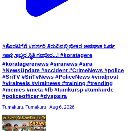
#ಕೊರಟಗೆರೆ #ನರ್ಸರಿ ತಿರುವಿನಲ್ಲಿ ಭೀಕರ ಅಪಘಾತ ಓರ್ವ
ಸಾವು,ಇಬ್ಬರ ಸ್ಥಿತಿ ಗಂಭೀರ...! #koratagere
#koratagerenews #siranews #sira
#NewsUpdate #accident #CrimeNews #police
#SriTV #SriTvNews #PoliceNews #viralpost
#viralreels #viralnews #training #trending
#memes #meta #fb #tumkursp #tumkurdc
#policeofficer #dyspsira
Tumakuru, Tumakuru | Aug 6, 2026