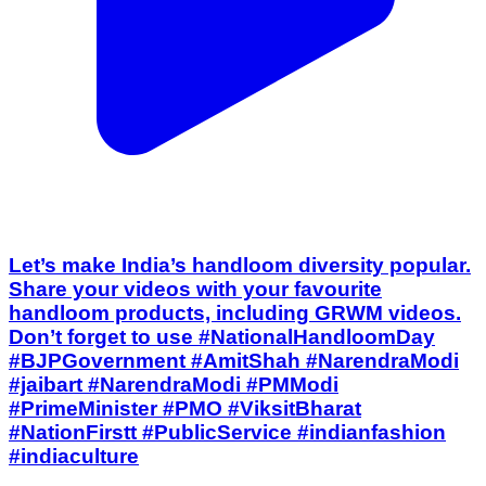
Let’s make India’s handloom diversity popular.
Share your videos with your favourite
handloom products, including GRWM videos.
Don’t forget to use #NationalHandloomDay
#BJPGovernment #AmitShah #NarendraModi
#jaibart #NarendraModi #PMModi
#PrimeMinister #PMO #ViksitBharat
#NationFirstt #PublicService #indianfashion
#indiaculture