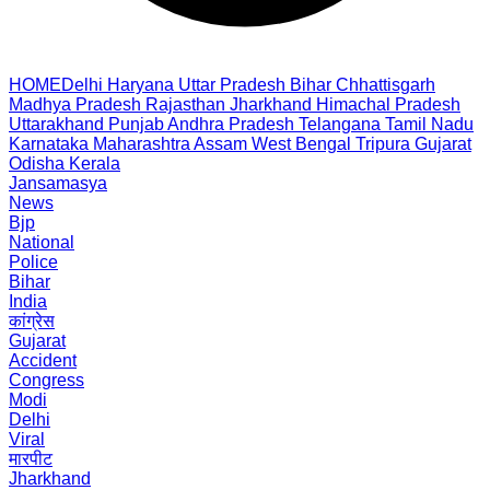
HOME
Delhi
Haryana
Uttar Pradesh
Bihar
Chhattisgarh
Madhya Pradesh
Rajasthan
Jharkhand
Himachal Pradesh
Uttarakhand
Punjab
Andhra Pradesh
Telangana
Tamil Nadu
Karnataka
Maharashtra
Assam
West Bengal
Tripura
Gujarat
Odisha
Kerala
Jansamasya
News
Bjp
National
Police
Bihar
India
कांग्रेस
Gujarat
Accident
Congress
Modi
Delhi
Viral
मारपीट
Jharkhand