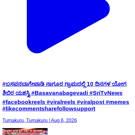
#ಬಸವನಬಾಗೇವಾಡಿ ನಾಗೂರ ಗ್ರಾಮದಲ್ಲಿ 10 ದಿನಗಳ ಯೋಗ
ಶಿಬಿರ ಯಶಸ್ವಿ #Basavanabagevadi #SriTvNews
#facebookreels #viralreels #viralpost #memes
#likecommentsharefollowsupport
Tumakuru, Tumakuru | Aug 6, 2026