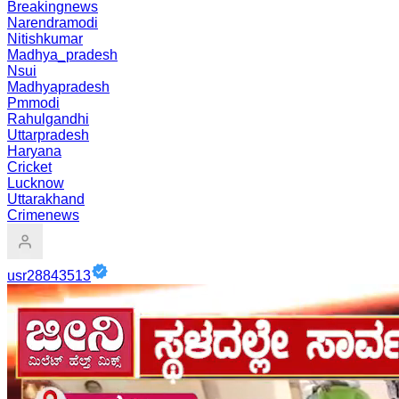
Breakingnews
Narendramodi
Nitishkumar
Madhya_pradesh
Nsui
Madhyapradesh
Pmmodi
Rahulgandhi
Uttarpradesh
Haryana
Cricket
Lucknow
Uttarakhand
Crimenews
usr28843513