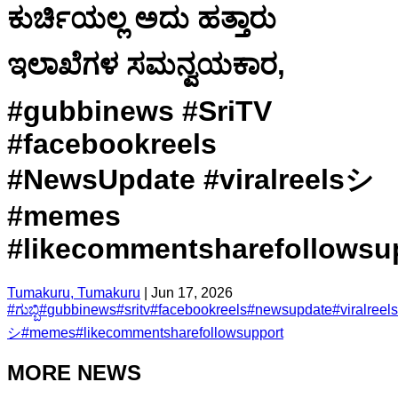
ಕುರ್ಚಿಯಲ್ಲ ಅದು ಹತ್ತಾರು
ಇಲಾಖೆಗಳ ಸಮನ್ವಯಕಾರ,
#gubbinews #SriTV
#facebookreels
#NewsUpdate #viralreelsシ
#memes
#likecommentsharefollowsu
Tumakuru, Tumakuru
|
Jun 17, 2026
#
ಗುಬ್ಬಿ
#
gubbinews
#
sritv
#
facebookreels
#
newsupdate
#
viralreels
シ
#
memes
#
likecommentsharefollowsupport
MORE NEWS