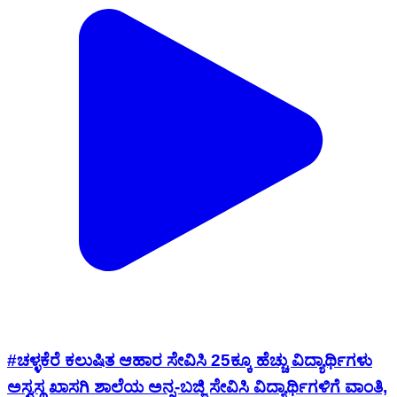
#ಚಳ್ಳಕೆರೆ ಕಲುಷಿತ ಆಹಾರ ಸೇವಿಸಿ 25ಕ್ಕೂ ಹೆಚ್ಚು ವಿದ್ಯಾರ್ಥಿಗಳು
ಅಸ್ವಸ್ಥ ಖಾಸಗಿ ಶಾಲೆಯ ಅನ್ನ-ಬಜ್ಜಿ ಸೇವಿಸಿ ವಿದ್ಯಾರ್ಥಿಗಳಿಗೆ ವಾಂತಿ,