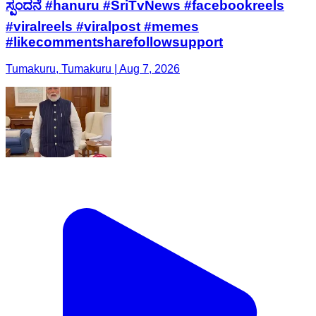
ಸ್ಪಂದನೆ #hanuru #SriTvNews #facebookreels
#viralreels #viralpost #memes
#likecommentsharefollowsupport
Tumakuru, Tumakuru | Aug 7, 2026