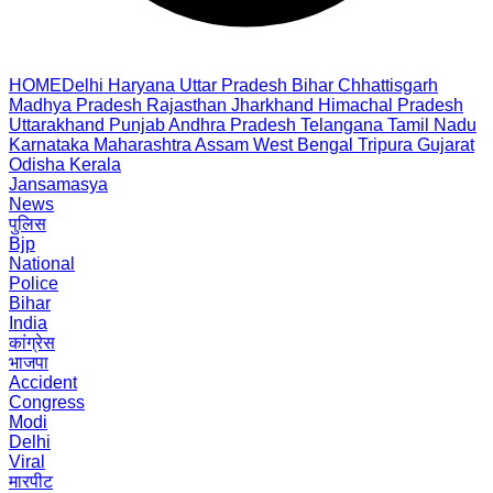
HOME
Delhi
Haryana
Uttar Pradesh
Bihar
Chhattisgarh
Madhya Pradesh
Rajasthan
Jharkhand
Himachal Pradesh
Uttarakhand
Punjab
Andhra Pradesh
Telangana
Tamil Nadu
Karnataka
Maharashtra
Assam
West Bengal
Tripura
Gujarat
Odisha
Kerala
Jansamasya
News
पुलिस
Bjp
National
Police
Bihar
India
कांग्रेस
भाजपा
Accident
Congress
Modi
Delhi
Viral
मारपीट