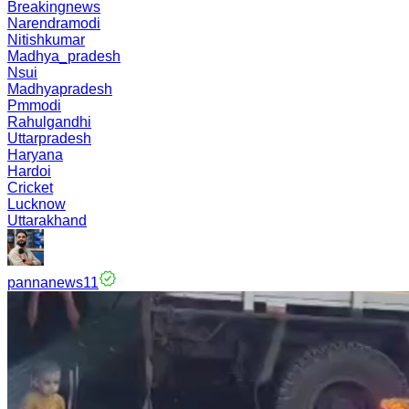
Breakingnews
Narendramodi
Nitishkumar
Madhya_pradesh
Nsui
Madhyapradesh
Pmmodi
Rahulgandhi
Uttarpradesh
Haryana
Hardoi
Cricket
Lucknow
Uttarakhand
pannanews11