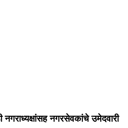
गराध्यक्षांसह नगरसेवकांचे उमेदवारी