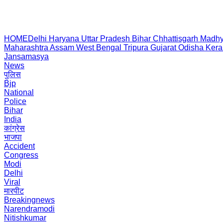
HOME
Delhi
Haryana
Uttar Pradesh
Bihar
Chhattisgarh
Madhy
Maharashtra
Assam
West Bengal
Tripura
Gujarat
Odisha
Kera
Jansamasya
News
पुलिस
Bjp
National
Police
Bihar
India
कांग्रेस
भाजपा
Accident
Congress
Modi
Delhi
Viral
मारपीट
Breakingnews
Narendramodi
Nitishkumar