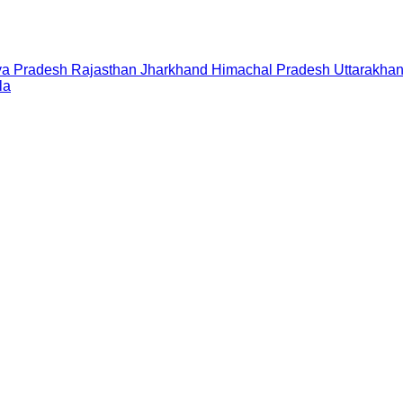
a Pradesh
Rajasthan
Jharkhand
Himachal Pradesh
Uttarakha
la