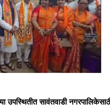
ा उपस्थितीत सावंतवाडी नगरपालिकेसाठी न