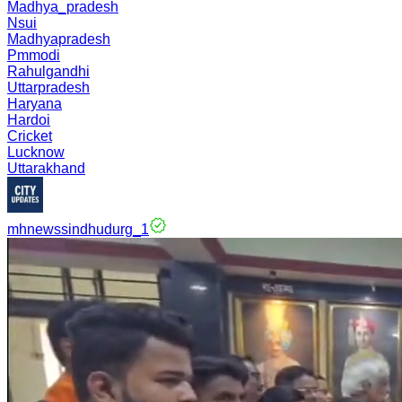
Madhya_pradesh
Nsui
Madhyapradesh
Pmmodi
Rahulgandhi
Uttarpradesh
Haryana
Hardoi
Cricket
Lucknow
Uttarakhand
mhnewssindhudurg_1