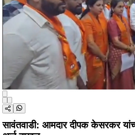
सावंतवाडी: आमदार दीपक केसरकर यांच्य