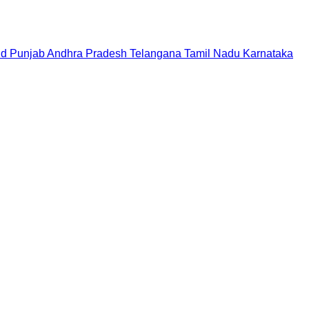
nd
Punjab
Andhra Pradesh
Telangana
Tamil Nadu
Karnataka