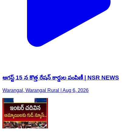
ఆగస్ట్ 15 న కొత్త రేషన్ కార్డుల పంపిణీ | NSR NEWS
Warangal, Warangal Rural | Aug 6, 2026