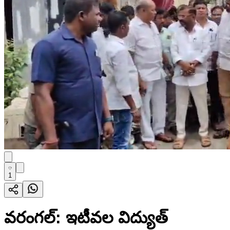
1
వరంగల్: ఇటీవల విద్యుత్