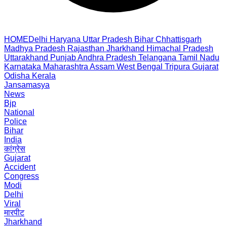
HOME
Delhi
Haryana
Uttar Pradesh
Bihar
Chhattisgarh
Madhya Pradesh
Rajasthan
Jharkhand
Himachal Pradesh
Uttarakhand
Punjab
Andhra Pradesh
Telangana
Tamil Nadu
Karnataka
Maharashtra
Assam
West Bengal
Tripura
Gujarat
Odisha
Kerala
Jansamasya
News
Bjp
National
Police
Bihar
India
कांग्रेस
Gujarat
Accident
Congress
Modi
Delhi
Viral
मारपीट
Jharkhand