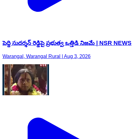
పెద్ది సుదర్శన్ రెడ్డిపై ప్రభుత్వ ఒత్తిడి నిజమే | NSR NEWS
Warangal, Warangal Rural | Aug 3, 2026