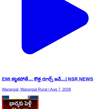
EMI కట్టకపోతే.... కొత్త రూల్స్ ఇవే....| NSR NEWS
Warangal, Warangal Rural | Aug 7, 2026