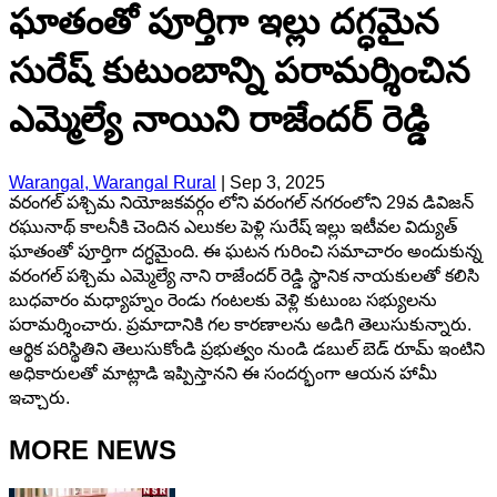
ఘాతంతో పూర్తిగా ఇల్లు దగ్ధమైన
సురేష్ కుటుంబాన్ని పరామర్శించిన
ఎమ్మెల్యే నాయిని రాజేందర్ రెడ్డి
Warangal, Warangal Rural
|
Sep 3, 2025
వరంగల్ పశ్చిమ నియోజకవర్గం లోని వరంగల్ నగరంలోని 29వ డివిజన్
రఘునాథ్ కాలనీకి చెందిన ఎలుకల పెళ్లి సురేష్ ఇల్లు ఇటీవల విద్యుత్
ఘాతంతో పూర్తిగా దగ్ధమైంది. ఈ ఘటన గురించి సమాచారం అందుకున్న
వరంగల్ పశ్చిమ ఎమ్మెల్యే నాని రాజేందర్ రెడ్డి స్థానిక నాయకులతో కలిసి
బుధవారం మధ్యాహ్నం రెండు గంటలకు వెళ్లి కుటుంబ సభ్యులను
పరామర్శించారు. ప్రమాదానికి గల కారణాలను అడిగి తెలుసుకున్నారు.
ఆర్థిక పరిస్థితిని తెలుసుకోండి ప్రభుత్వం నుండి డబుల్ బెడ్ రూమ్ ఇంటిని
అధికారులతో మాట్లాడి ఇప్పిస్తానని ఈ సందర్భంగా ఆయన హామీ
ఇచ్చారు.
MORE NEWS