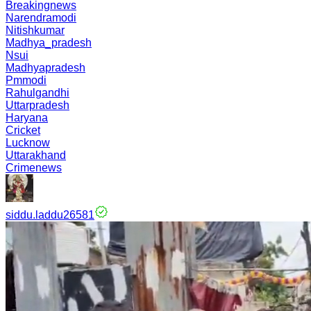
Breakingnews
Narendramodi
Nitishkumar
Madhya_pradesh
Nsui
Madhyapradesh
Pmmodi
Rahulgandhi
Uttarpradesh
Haryana
Cricket
Lucknow
Uttarakhand
Crimenews
siddu.laddu26581