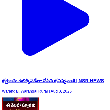
భక్తులను ఉలిక్కిపడేలా చేసిన భవిష్యవాణి | NSR NEWS
Warangal, Warangal Rural | Aug 3, 2026