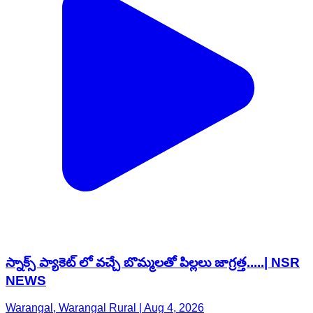
స్నాక్స్ ప్యాకెట్ లో వచ్చే బొమ్మలతో పిల్లలు జాగ్రత్త.....| NSR
NEWS
Warangal, Warangal Rural | Aug 4, 2026