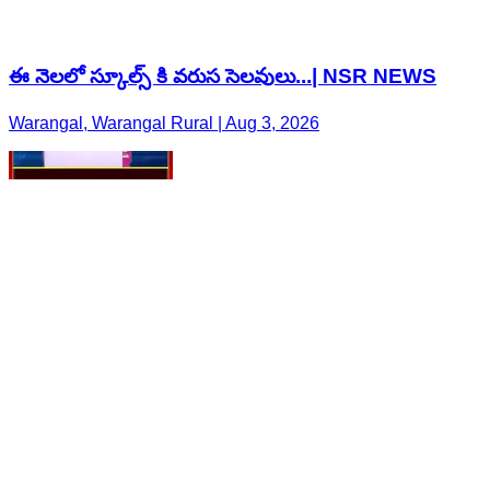
ఈ నెలలో స్కూల్స్ కి వరుస సెలవులు...| NSR NEWS
Warangal, Warangal Rural | Aug 3, 2026