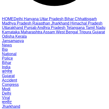
HOME
Delhi
Haryana
Uttar Pradesh
Bihar
Chhattisgarh
Madhya Pradesh
Rajasthan
Jharkhand
Himachal Pradesh
Uttarakhand
Punjab
Andhra Pradesh
Telangana
Tamil Nadu
Karnataka
Maharashtra
Assam
West Bengal
Tripura
Gujarat
Odisha
Kerala
Jansamasya
News
Bjp
National
Police
Bihar
India
कांग्रेस
Gujarat
Accident
Congress
Modi
Delhi
Viral
मारपीट
Jharkhand