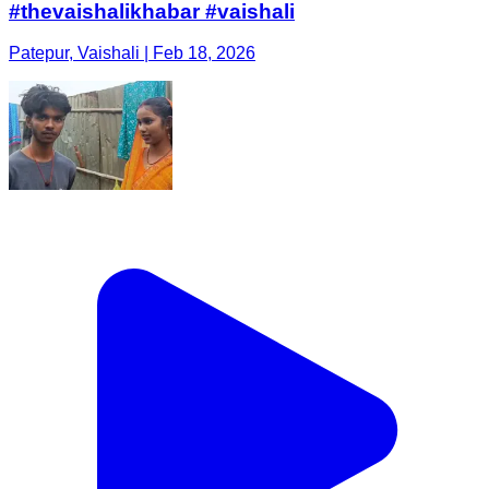
#thevaishalikhabar #vaishali
Patepur, Vaishali | Feb 18, 2026