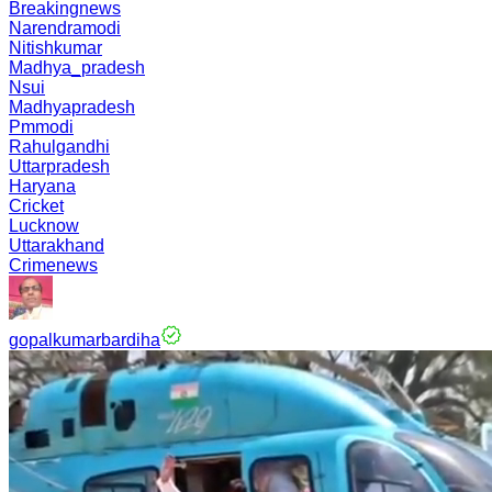
Breakingnews
Narendramodi
Nitishkumar
Madhya_pradesh
Nsui
Madhyapradesh
Pmmodi
Rahulgandhi
Uttarpradesh
Haryana
Cricket
Lucknow
Uttarakhand
Crimenews
gopalkumarbardiha