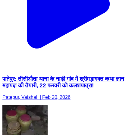
पातेपुर: तीसीऔता थाना के नाड़ी गांव में श्रीमद्भागवत कथा ज्ञान
महायज्ञ की तैयारी, 22 फरवरी को कलशयात्रा!
Patepur, Vaishali | Feb 20, 2026