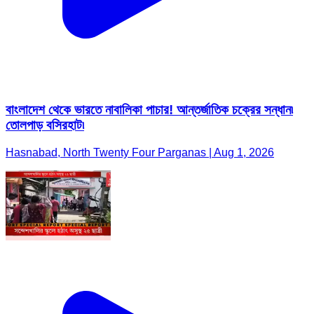
বাংলাদেশ থেকে ভারতে নাবালিকা পাচার! আন্তর্জাতিক চক্রের সন্ধান৷
তোলপাড় বসিরহাট৷
Hasnabad, North Twenty Four Parganas | Aug 1, 2026