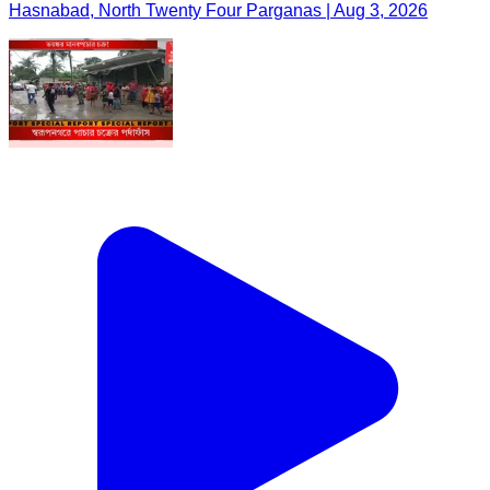
Hasnabad, North Twenty Four Parganas | Aug 3, 2026