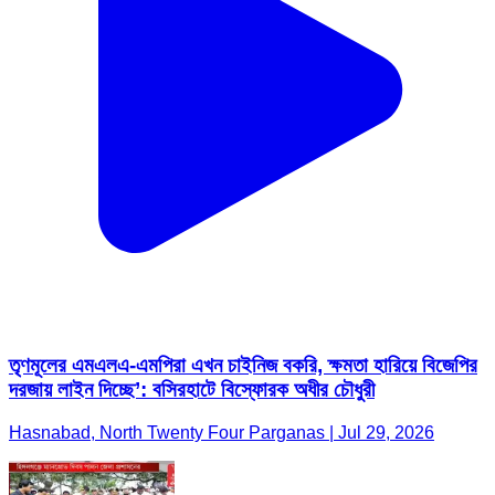
তৃণমূলের এমএলএ-এমপিরা এখন চাইনিজ বকরি, ক্ষমতা হারিয়ে বিজেপির
দরজায় লাইন দিচ্ছে’: বসিরহাটে বিস্ফোরক অধীর চৌধুরী
Hasnabad, North Twenty Four Parganas | Jul 29, 2026