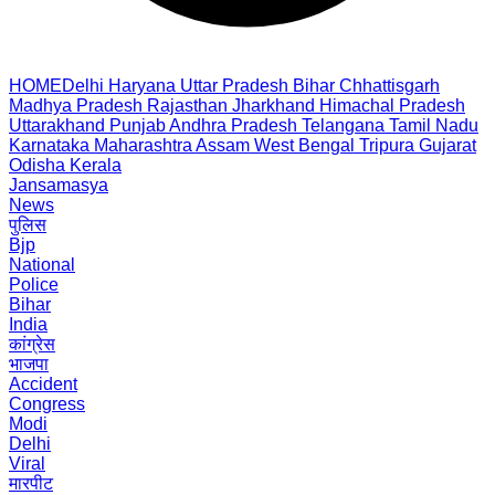
HOME
Delhi
Haryana
Uttar Pradesh
Bihar
Chhattisgarh
Madhya Pradesh
Rajasthan
Jharkhand
Himachal Pradesh
Uttarakhand
Punjab
Andhra Pradesh
Telangana
Tamil Nadu
Karnataka
Maharashtra
Assam
West Bengal
Tripura
Gujarat
Odisha
Kerala
Jansamasya
News
पुलिस
Bjp
National
Police
Bihar
India
कांग्रेस
भाजपा
Accident
Congress
Modi
Delhi
Viral
मारपीट