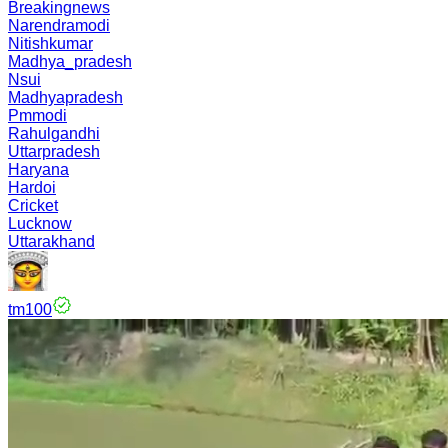
Breakingnews
Narendramodi
Nitishkumar
Madhya_pradesh
Nsui
Madhyapradesh
Pmmodi
Rahulgandhi
Uttarpradesh
Haryana
Hardoi
Cricket
Lucknow
Uttarakhand
tm100