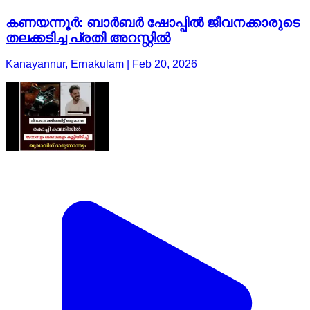
കണയന്നൂർ: ബാർബർ ഷോപ്പിൽ ജീവനക്കാരുടെ
തലക്കടിച്ച പ്രതി അറസ്റ്റിൽ
Kanayannur, Ernakulam | Feb 20, 2026