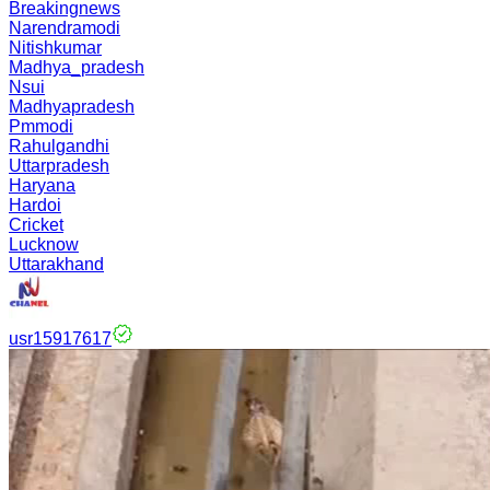
Breakingnews
Narendramodi
Nitishkumar
Madhya_pradesh
Nsui
Madhyapradesh
Pmmodi
Rahulgandhi
Uttarpradesh
Haryana
Hardoi
Cricket
Lucknow
Uttarakhand
usr15917617