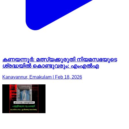
കണയന്നൂർ: മത്സ്യക്കുരുതി നിയമസഭയുടെ
ശ്രദ്ധയിൽ കൊണ്ടുവരും: എംഎൽഎ
Kanayannur, Ernakulam | Feb 18, 2026