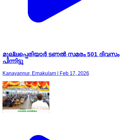
മുല്ലപ്പെരിയാർ ടണൽ സമരം 501 ദിവസം
പിന്നിട്ടു
Kanayannur, Ernakulam | Feb 17, 2026