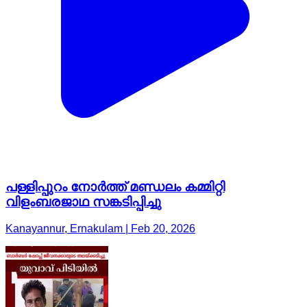
പള്ളിപ്പുറം നോർത്ത് മണ്ഡലം കമ്മിറ്റി
വിളംബരജാഥ സങ്കടിപ്പിച്ചു
Kanayannur, Ernakulam | Feb 20, 2026