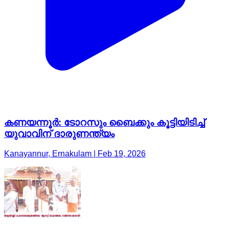
കണയന്നൂർ: ടോറസും ബൈക്കും കൂട്ടിയിടിച്ച്
യുവാവിന് ദാരുണന്ത്യം
Kanayannur, Ernakulam | Feb 19, 2026