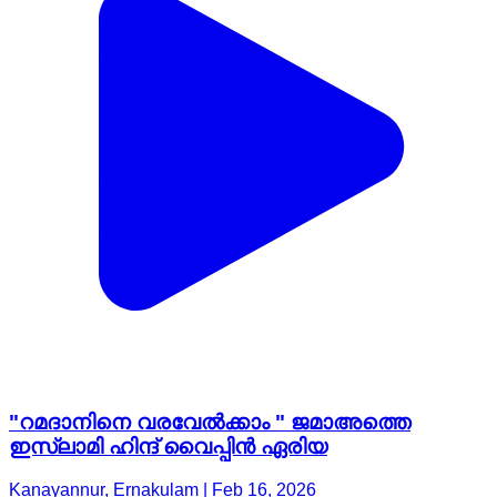
"റമദാനിനെ വരവേൽക്കാം " ജമാഅത്തെ
ഇസ്ലാമി ഹിന്ദ് വൈപ്പിൻ ഏരിയ
Kanayannur, Ernakulam | Feb 16, 2026