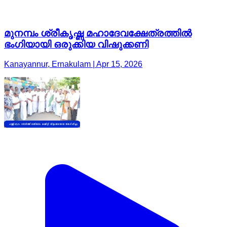
മുനമ്പം ശ്രീകൃഷ്ണ മഹാദേവക്ഷേത്രത്തിൽ
ഭംഗിയായി ഒരുക്കിയ വിഷുക്കണി
Kanayannur, Ernakulam | Apr 15, 2026