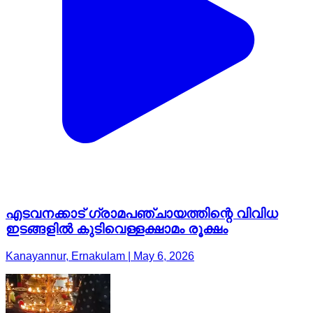
എടവനക്കാട് ഗ്രാമപഞ്ചായത്തിന്റെ വിവിധ
ഇടങ്ങളിൽ കുടിവെള്ളക്ഷാമം രൂക്ഷം
Kanayannur, Ernakulam | May 6, 2026