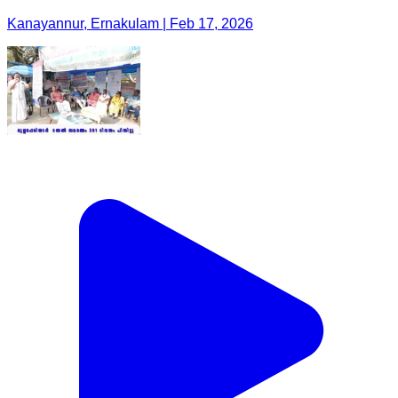
Kanayannur, Ernakulam | Feb 17, 2026