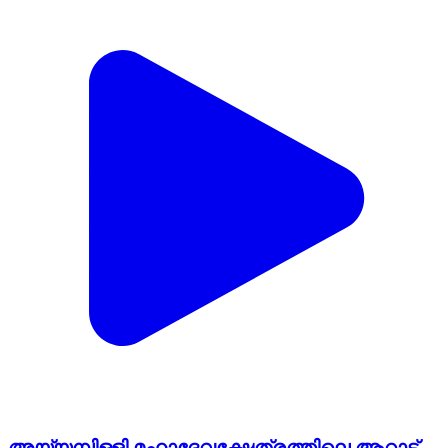
അയ്യമ്പിള്ളി മഹാദേവക്ഷേത്രത്തിലെ ആറാട്ട്