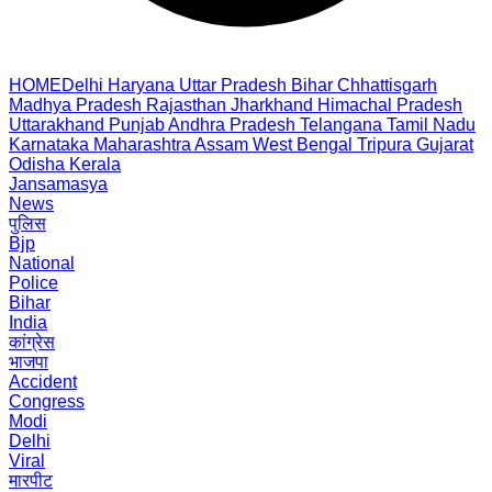
HOME
Delhi
Haryana
Uttar Pradesh
Bihar
Chhattisgarh
Madhya Pradesh
Rajasthan
Jharkhand
Himachal Pradesh
Uttarakhand
Punjab
Andhra Pradesh
Telangana
Tamil Nadu
Karnataka
Maharashtra
Assam
West Bengal
Tripura
Gujarat
Odisha
Kerala
Jansamasya
News
पुलिस
Bjp
National
Police
Bihar
India
कांग्रेस
भाजपा
Accident
Congress
Modi
Delhi
Viral
मारपीट