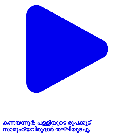
കണയന്നൂർ: പള്ളിയുടെ രൂപക്കൂട്
സാമൂഹ്യവിരുദ്ധർ തല്ലിയുടച്ചു,