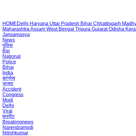
HOME
Delhi
Haryana
Uttar Pradesh
Bihar
Chhattisgarh
Madhy
Maharashtra
Assam
West Bengal
Tripura
Gujarat
Odisha
Kera
Jansamasya
News
पुलिस
Bjp
National
Police
Bihar
India
कांग्रेस
भाजपा
Accident
Congress
Modi
Delhi
Viral
मारपीट
Breakingnews
Narendramodi
Nitishkumar