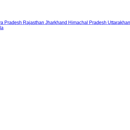
a Pradesh
Rajasthan
Jharkhand
Himachal Pradesh
Uttarakha
la