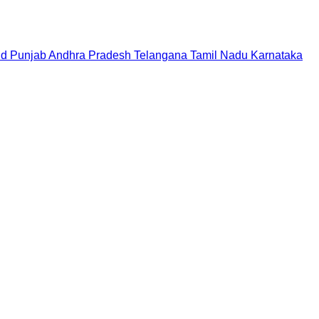
nd
Punjab
Andhra Pradesh
Telangana
Tamil Nadu
Karnataka