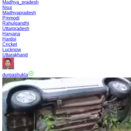
Madhya_pradesh
Nsui
Madhyapradesh
Pmmodi
Rahulgandhi
Uttarpradesh
Haryana
Hardoi
Cricket
Lucknow
Uttarakhand
durgashukla