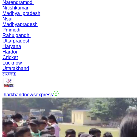
Narendramodi
Nitishkumar
Madhya_pradesh
Nsui
Madhyapradesh
Pmmodi
Rahulgandhi
Uttarpradesh
Haryana
Hardoi
Cricket
Lucknow
Uttarakhand
लखनऊ
jharkhandnewsexpress