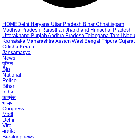
HOME
Delhi
Haryana
Uttar Pradesh
Bihar
Chhattisgarh
Madhya Pradesh
Rajasthan
Jharkhand
Himachal Pradesh
Uttarakhand
Punjab
Andhra Pradesh
Telangana
Tamil Nadu
Karnataka
Maharashtra
Assam
West Bengal
Tripura
Gujarat
Odisha
Kerala
Jansamasya
News
पुलिस
Bjp
National
Police
Bihar
India
कांग्रेस
भाजपा
Congress
Modi
Delhi
Viral
मारपीट
Breakingnews