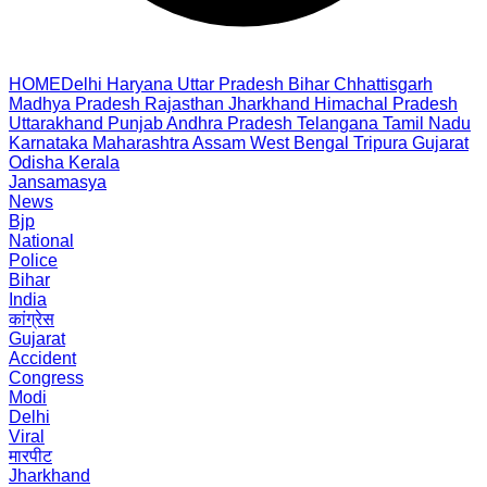
HOME
Delhi
Haryana
Uttar Pradesh
Bihar
Chhattisgarh
Madhya Pradesh
Rajasthan
Jharkhand
Himachal Pradesh
Uttarakhand
Punjab
Andhra Pradesh
Telangana
Tamil Nadu
Karnataka
Maharashtra
Assam
West Bengal
Tripura
Gujarat
Odisha
Kerala
Jansamasya
News
Bjp
National
Police
Bihar
India
कांग्रेस
Gujarat
Accident
Congress
Modi
Delhi
Viral
मारपीट
Jharkhand