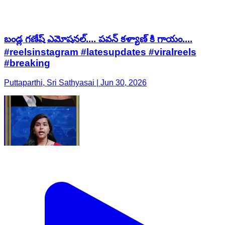
బండ్ల గణేష్ ఎమోషనల్.... పవన్ కళ్యాణ్ కి గాయం....
#reelsinstagram #latesupdates #viralreels
#breaking
Puttaparthi, Sri Sathyasai | Jun 30, 2026