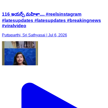
116 ఇయర్స్ మహిళా.... #reelsinstagram
#latesupdates #latesupdates #breakingnews
#viralvideo
Puttaparthi, Sri Sathyasai | Jul 6, 2026