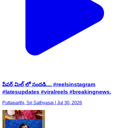
పేపర్ మిల్ లో సందడి.... #reelsinstagram
#latesupdates #viralreels #breakingnews.
Puttaparthi, Sri Sathyasai | Jul 30, 2026