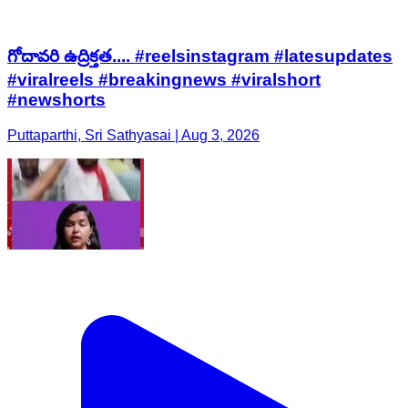
గోదావరి ఉద్రిక్తత.... #reelsinstagram #latesupdates
#viralreels #breakingnews #viralshort
#newshorts
Puttaparthi, Sri Sathyasai | Aug 3, 2026