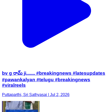
bv g రామ్ ji....... #breakingnews #latesupdates
#pawankalyan #telugu #breakingnews
#viralreels
Puttaparthi, Sri Sathyasai | Jul 2, 2026