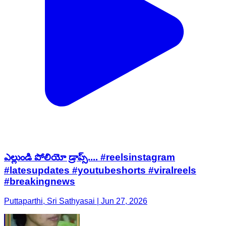
ఎల్లుండి పోలియో డ్రాప్స్.... #reelsinstagram
#latesupdates #youtubeshorts #viralreels
#breakingnews
Puttaparthi, Sri Sathyasai | Jun 27, 2026