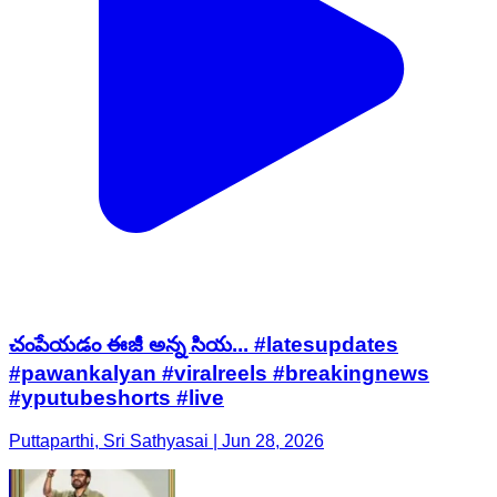
చంపేయడం ఈజీ అన్న సియ... #latesupdates
#pawankalyan #viralreels #breakingnews
#yputubeshorts #live
Puttaparthi, Sri Sathyasai | Jun 28, 2026