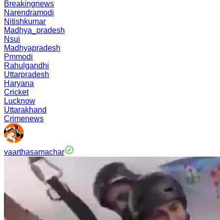
Breakingnews
Narendramodi
Nitishkumar
Madhya_pradesh
Nsui
Madhyapradesh
Pmmodi
Rahulgandhi
Uttarpradesh
Haryana
Cricket
Lucknow
Uttarakhand
Crimenews
vaarthasamachar