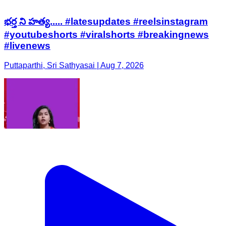
భర్త ని హత్య..... #latesupdates #reelsinstagram
#youtubeshorts #viralshorts #breakingnews
#livenews
Puttaparthi, Sri Sathyasai | Aug 7, 2026