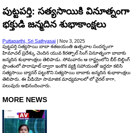
పుట్టపర్తి: సత్యసాయికి వినూత్నంగా
భక్తుడి జన్మదిన శుభాకాంక్షలు
Puttaparthi, Sri Sathyasai
|
Nov 3, 2025
పుట్టపర్తి సత్యసాయి బాబా శతజయంతి ఉత్సవాల సందర్భంగా
హిమాచల్ ప్రదేశ్కు చెందిన యువ కిరత్పాల్ సింగ్ వినూత్నంగా బాబాకు
జన్మదిన శుభాకాంక్షలు తెలిపాడు. సోమవారం ఆ రాష్ట్రంలోని బీర్ బిల్డింగ్
ప్రాంతంలో పారాషూట్ ద్వారా ఇంకొక వ్యక్తి సహాయంతో ఇద్దరూ కలిసి
సత్యసాయి బ్యానర్ పట్టుకొని సత్యసాయి బాబాకు జన్మదిన శుభాకాంక్షలు
తెలిపారు. ఈ వీడియో సామాజిక మాధ్యమాలలో లో వైరల్ కాగా,
పలువురు అభినందించారు.
MORE NEWS