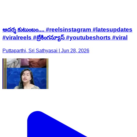
ఆదర్శ కుటుంబం.... #reelsinstagram #latesupdates
#viralreels #బ్రేకింగన్యూస్ #youtubeshorts #viral
Puttaparthi, Sri Sathyasai | Jun 28, 2026