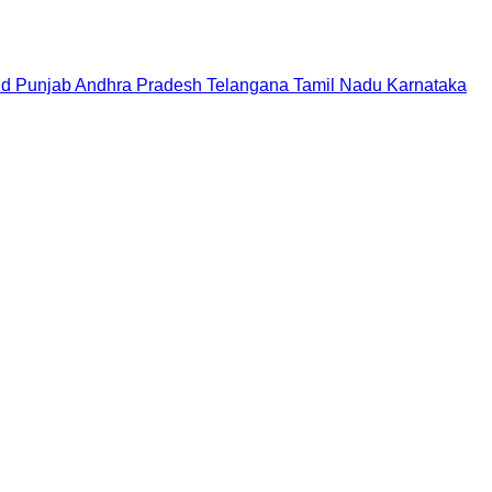
nd
Punjab
Andhra Pradesh
Telangana
Tamil Nadu
Karnataka