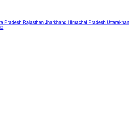
a Pradesh
Rajasthan
Jharkhand
Himachal Pradesh
Uttarakha
la