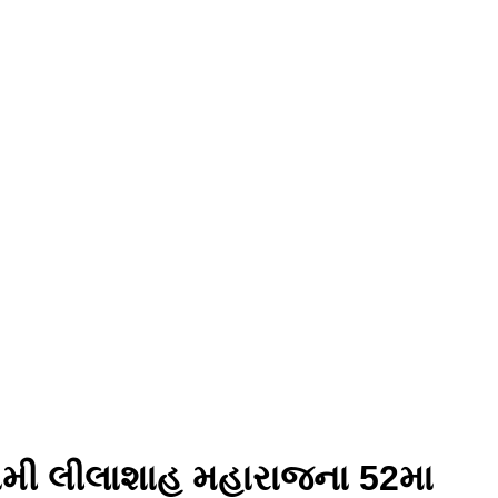
્વામી લીલાશાહ મહારાજના 52મા