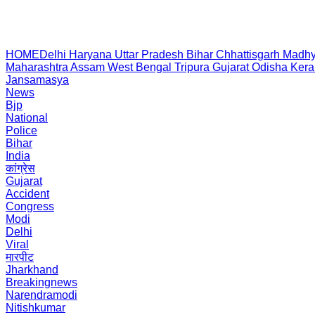
HOME
Delhi
Haryana
Uttar Pradesh
Bihar
Chhattisgarh
Madhy
Maharashtra
Assam
West Bengal
Tripura
Gujarat
Odisha
Kera
Jansamasya
News
Bjp
National
Police
Bihar
India
कांग्रेस
Gujarat
Accident
Congress
Modi
Delhi
Viral
मारपीट
Jharkhand
Breakingnews
Narendramodi
Nitishkumar