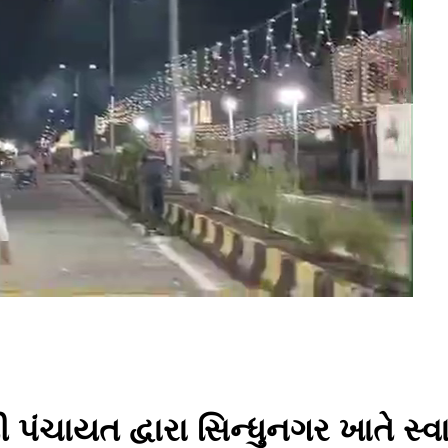
 પંચાયત દ્વારા સિન્ધુનગર ખાતે સ