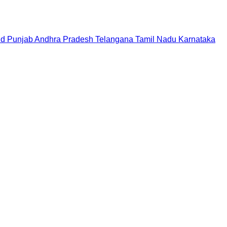
nd
Punjab
Andhra Pradesh
Telangana
Tamil Nadu
Karnataka