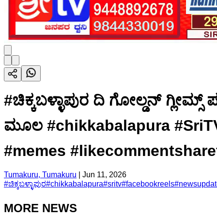
#ಚಿಕ್ಕಬಳ್ಳಾಪುರ ದಿ ಗೋಲ್ಡನ್ ಗ್ಲೀಮ್ಸ
ಮೂಲ #chikkabalapura #SriTV
#memes #likecommentshare
Tumakuru, Tumakuru
|
Jun 11, 2026
#
ಚಿಕ್ಕಬಳ್ಳಾಪುರ
#
chikkabalapura
#
sritv
#
facebookreels
#
newsupdat
MORE NEWS