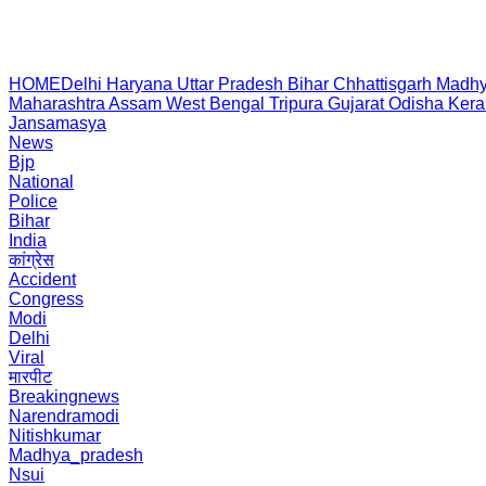
HOME
Delhi
Haryana
Uttar Pradesh
Bihar
Chhattisgarh
Madhy
Maharashtra
Assam
West Bengal
Tripura
Gujarat
Odisha
Kera
Jansamasya
News
Bjp
National
Police
Bihar
India
कांग्रेस
Accident
Congress
Modi
Delhi
Viral
मारपीट
Breakingnews
Narendramodi
Nitishkumar
Madhya_pradesh
Nsui