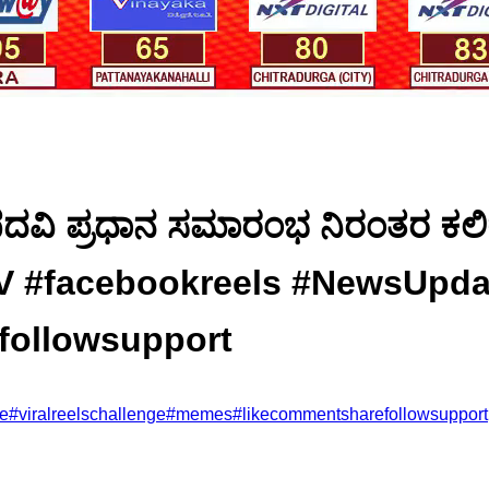
್ ಪದವಿ ಪ್ರಧಾನ ಸಮಾರಂಭ ನಿರಂತರ ಕಲಿಕೆ 
 #facebookreels #NewsUpdate
followsupport
e
#
viralreelschallenge
#
memes
#
likecommentsharefollowsupport