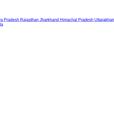
a Pradesh
Rajasthan
Jharkhand
Himachal Pradesh
Uttarakha
la