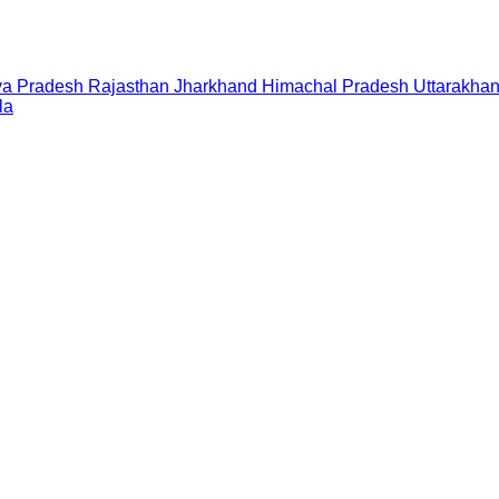
a Pradesh
Rajasthan
Jharkhand
Himachal Pradesh
Uttarakha
la