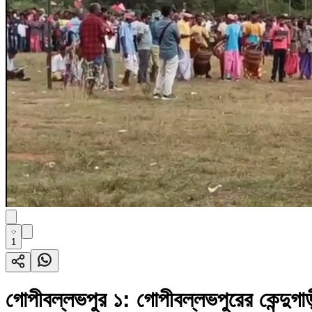
1
গোপীবল্লভপুর ১: গোপীবল্লভপুরের কেন্দুগাড়ী 