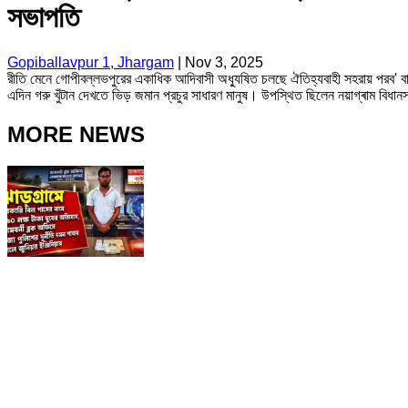
সভাপতি
Gopiballavpur 1, Jhargam
|
Nov 3, 2025
রীতি মেনে গোপীবল্লভপুরের একাধিক আদিবাসী অধ্যুষিত চলছে ঐতিহ্যবাহী সহরায় পরব' বা ব
এদিন গরু খুঁটান দেখতে ভিড় জমান প্রচুর সাধারণ মানুষ। উপস্থিত ছিলেন নয়াগ্ৰাম বিধান
MORE NEWS