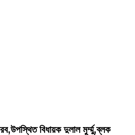
ব,উপস্থিত বিধায়ক দুলাল মুর্ম্মু,ব্লক