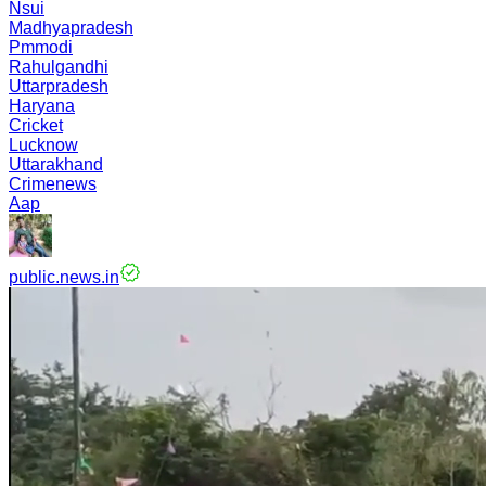
Nsui
Madhyapradesh
Pmmodi
Rahulgandhi
Uttarpradesh
Haryana
Cricket
Lucknow
Uttarakhand
Crimenews
Aap
public.news.in