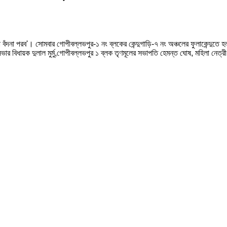
ঁদনা পরব'। সোমবার গোপীবল্লভপুর-১ নং ব্লকের কেন্দুগাড়ি-৭ নং অঞ্চলের ফুলাকেন্দুতে হল
সভার বিধায়ক দুলাল মুর্মু,গোপীবল্লভপুর ১ ব্লক তৃণমূলের সভাপতি হেমন্ত ঘোষ, মহিলা নেত্র