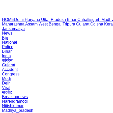
HOME
Delhi
Haryana
Uttar Pradesh
Bihar
Chhattisgarh
Madhy
Maharashtra
Assam
West Bengal
Tripura
Gujarat
Odisha
Kera
Jansamasya
News
Bjp
National
Police
Bihar
India
कांग्रेस
Gujarat
Accident
Congress
Modi
Delhi
Viral
मारपीट
Breakingnews
Narendramodi
Nitishkumar
Madhya_pradesh