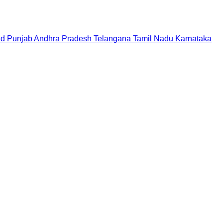
nd
Punjab
Andhra Pradesh
Telangana
Tamil Nadu
Karnataka