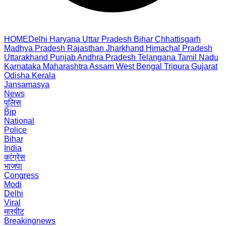
HOME
Delhi
Haryana
Uttar Pradesh
Bihar
Chhattisgarh
Madhya Pradesh
Rajasthan
Jharkhand
Himachal Pradesh
Uttarakhand
Punjab
Andhra Pradesh
Telangana
Tamil Nadu
Karnataka
Maharashtra
Assam
West Bengal
Tripura
Gujarat
Odisha
Kerala
Jansamasya
News
पुलिस
Bjp
National
Police
Bihar
India
कांग्रेस
भाजपा
Congress
Modi
Delhi
Viral
मारपीट
Breakingnews