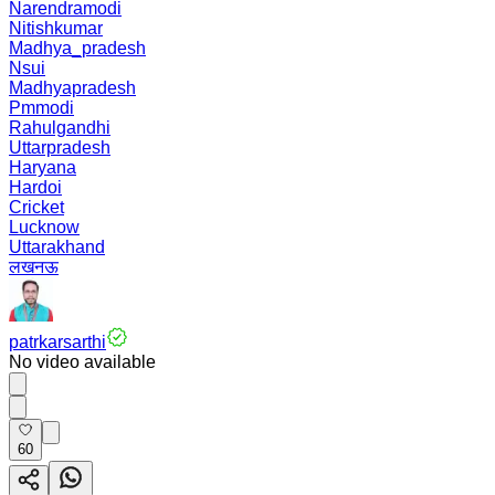
Narendramodi
Nitishkumar
Madhya_pradesh
Nsui
Madhyapradesh
Pmmodi
Rahulgandhi
Uttarpradesh
Haryana
Hardoi
Cricket
Lucknow
Uttarakhand
लखनऊ
patrkarsarthi
No video available
60