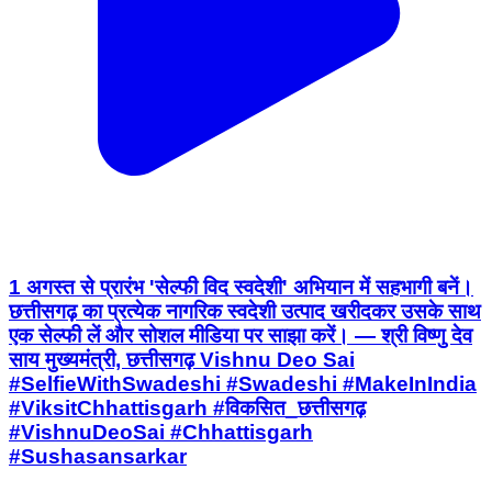
1 अगस्त से प्रारंभ 'सेल्फी विद स्वदेशी' अभियान में सहभागी बनें।
छत्तीसगढ़ का प्रत्येक नागरिक स्वदेशी उत्पाद खरीदकर उसके साथ
एक सेल्फी लें और सोशल मीडिया पर साझा करें। — श्री विष्णु देव
साय मुख्यमंत्री, छत्तीसगढ़ Vishnu Deo Sai
#SelfieWithSwadeshi #Swadeshi #MakeInIndia
#ViksitChhattisgarh #विकसित_छत्तीसगढ़
#VishnuDeoSai #Chhattisgarh
#Sushasansarkar