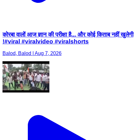
कोरबा वालों आज ज्ञान की परीक्षा है... और कोई किताब नहीं खुलेगी
!#viral #viralvideo #viralshorts
Balod, Balod | Aug 7, 2026