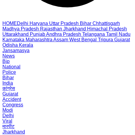
HOME
Delhi
Haryana
Uttar Pradesh
Bihar
Chhattisgarh
Madhya Pradesh
Rajasthan
Jharkhand
Himachal Pradesh
Uttarakhand
Punjab
Andhra Pradesh
Telangana
Tamil Nadu
Karnataka
Maharashtra
Assam
West Bengal
Tripura
Gujarat
Odisha
Kerala
Jansamasya
News
Bjp
National
Police
Bihar
India
कांग्रेस
Gujarat
Accident
Congress
Modi
Delhi
Viral
मारपीट
Jharkhand