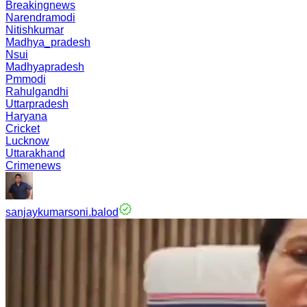
Breakingnews
Narendramodi
Nitishkumar
Madhya_pradesh
Nsui
Madhyapradesh
Pmmodi
Rahulgandhi
Uttarpradesh
Haryana
Cricket
Lucknow
Uttarakhand
Crimenews
sanjaykumarsoni.balod