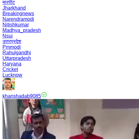
मारपीट
Jharkhand
Breakingnews
Narendramodi
Nitishkumar
Madhya_pradesh
Nsui
उत्तरप्रदेश
Pmmodi
Rahulgandhi
Uttarpradesh
Haryana
Cricket
Lucknow
khanshadab9085