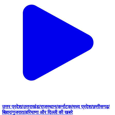
उत्तर प्रदेश/उत्तराखंड/राजस्थान/कर्नाटक/मध्य प्रदेश/छत्तीसगढ़/
बिहार/गुजरात/हरियाणा और दिल्ली की खबरे