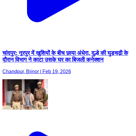
चांदपुर: नूरपुर में खुशियों के बीच छाया अंधेरा, दुल्हे की घुड़चढ़ी के
दौरान विभाग ने काटा उसके घर का बिजली कनेक्शन
Chandpur, Bijnor | Feb 19, 2026