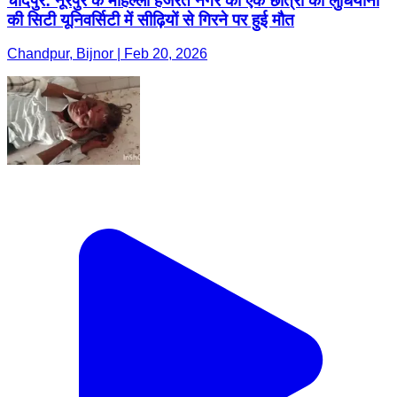
चांदपुर: नूरपुर के मोहल्ला हजरत नगर की एक छात्रा की लुधियाना
की सिटी यूनिवर्सिटी में सीढ़ियों से गिरने पर हुई मौत
Chandpur, Bijnor | Feb 20, 2026