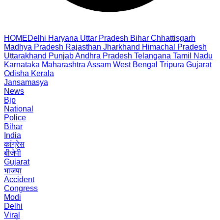
HOME
Delhi
Haryana
Uttar Pradesh
Bihar
Chhattisgarh
Madhya Pradesh
Rajasthan
Jharkhand
Himachal Pradesh
Uttarakhand
Punjab
Andhra Pradesh
Telangana
Tamil Nadu
Karnataka
Maharashtra
Assam
West Bengal
Tripura
Gujarat
Odisha
Kerala
Jansamasya
News
Bjp
National
Police
Bihar
India
कांग्रेस
बीजेपी
Gujarat
भाजपा
Accident
Congress
Modi
Delhi
Viral