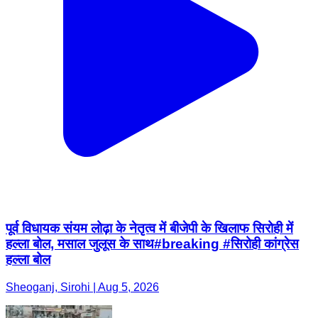
पूर्व विधायक संयम लोढ़ा के नेतृत्व में बीजेपी के खिलाफ सिरोही में
हल्ला बोल, मसाल जुलूस के साथ#breaking #सिरोही कांग्रेस
हल्ला बोल
Sheoganj, Sirohi | Aug 5, 2026