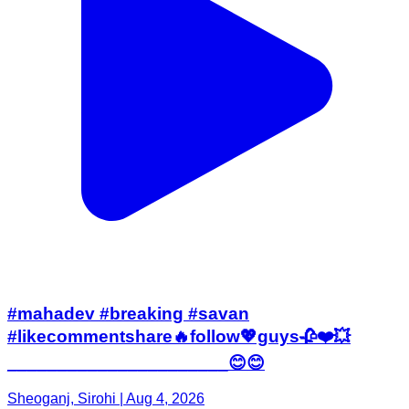
#mahadev #breaking #savan
#likecommentshare🔥follow💖guys🥀❤️💥
______________________😊😊
Sheoganj, Sirohi | Aug 4, 2026