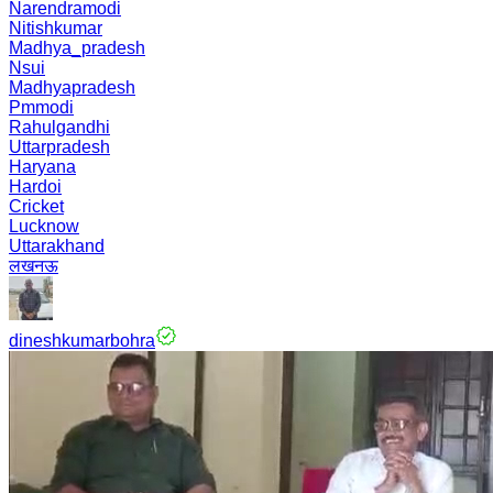
Narendramodi
Nitishkumar
Madhya_pradesh
Nsui
Madhyapradesh
Pmmodi
Rahulgandhi
Uttarpradesh
Haryana
Hardoi
Cricket
Lucknow
Uttarakhand
लखनऊ
dineshkumarbohra