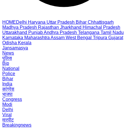
HOME
Delhi
Haryana
Uttar Pradesh
Bihar
Chhattisgarh
Madhya Pradesh
Rajasthan
Jharkhand
Himachal Pradesh
Uttarakhand
Punjab
Andhra Pradesh
Telangana
Tamil Nadu
Karnataka
Maharashtra
Assam
West Bengal
Tripura
Gujarat
Odisha
Kerala
Jansamasya
News
पुलिस
Bjp
National
Police
Bihar
India
कांग्रेस
भाजपा
Congress
Modi
Delhi
Viral
मारपीट
Breakingnews