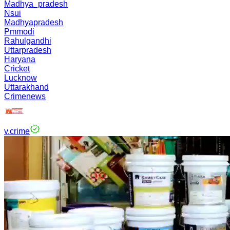
Madhya_pradesh
Nsui
Madhyapradesh
Pmmodi
Rahulgandhi
Uttarpradesh
Haryana
Cricket
Lucknow
Uttarakhand
Crimenews
v.crime