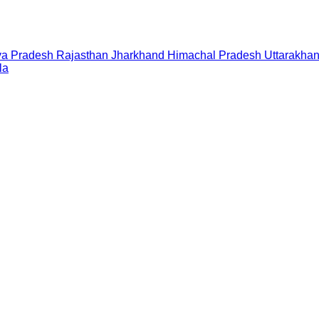
a Pradesh
Rajasthan
Jharkhand
Himachal Pradesh
Uttarakha
la