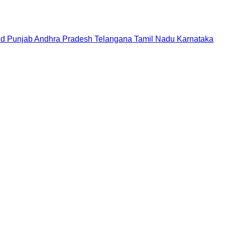
nd
Punjab
Andhra Pradesh
Telangana
Tamil Nadu
Karnataka