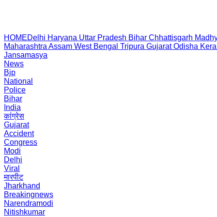
HOME
Delhi
Haryana
Uttar Pradesh
Bihar
Chhattisgarh
Madhy
Maharashtra
Assam
West Bengal
Tripura
Gujarat
Odisha
Kera
Jansamasya
News
Bjp
National
Police
Bihar
India
कांग्रेस
Gujarat
Accident
Congress
Modi
Delhi
Viral
मारपीट
Jharkhand
Breakingnews
Narendramodi
Nitishkumar